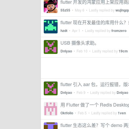
flutter 开发的鸿蒙应用上架应用
55z55
•
May 6
• Lastly replied by
wujingq
flutter 现在开发最佳的库用
hzdt
•
Apr 1
• Lastly replied by
fromzero
USB 摄像头求助。
Dnlyao
•
Feb 10
• Lastly replied by
19cm
flutter 引入 aar 包，运行报错，版本
Dnlyao
•
Feb 9
• Lastly replied by
Dnlyao
用 Flutter 做了一个 Redis Deskto
Oktfolio
•
Feb 5
• Lastly replied by
1ven
flutter 生态这么差？写个 demo