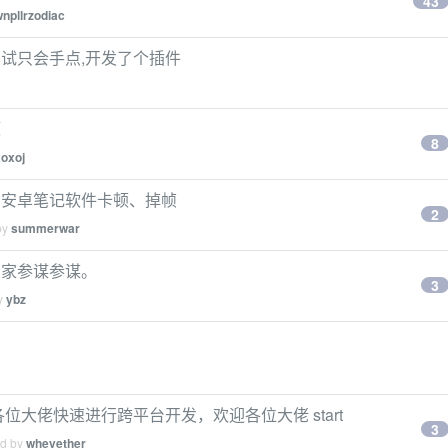
43
npllrzodiac
黑盒测试只会手点,开发了个插件
题
8
xoxoj
开发的安卓笔记软件卡顿、掉帧
2
by
summerwar
，大家参谋参谋。
3
by
ybz
，方便各位大佬快速进行跨平台开发，欢迎各位大佬 start
3
ed by
whevether