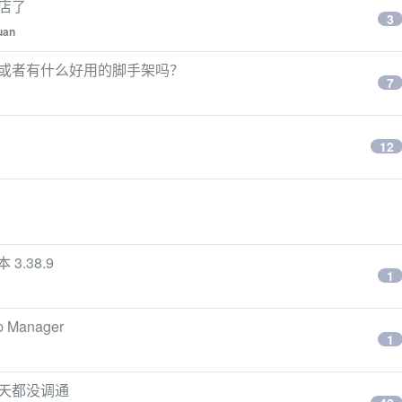
商店了
3
uan
什么？或者有什么好用的脚手架吗？
7
12
 3.38.9
1
p Manager
1
 两天都没调通