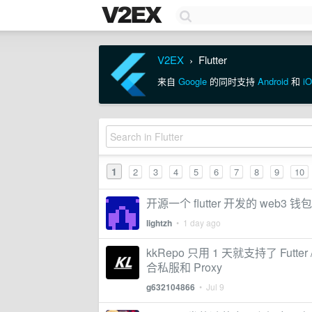
V2EX
Flutter
›
来自
Google
的同时支持
Android
和
i
1
2
3
4
5
6
7
8
9
10
开源一个 flutter 开发的 web3 钱包
lightzh
•
1 day ago
kkRepo 只用 1 天就支持了 Futte
合私服和 Proxy
g632104866
•
Jul 9