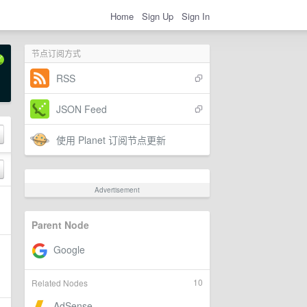
Home
Sign Up
Sign In
节点订阅方式
RSS
JSON Feed
使用 Planet 订阅节点更新
Advertisement
Parent Node
10
Related Nodes