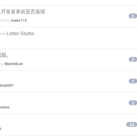
于个人开发者来说是否值得
2
lied by
make115
ter Studio
屏问题。
2
 by
MadridLee
1
itto8597
2
nslint
24
1