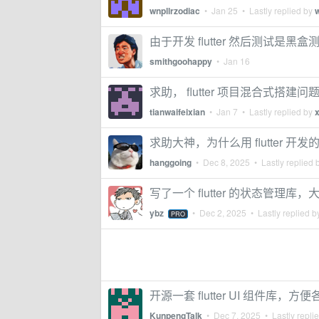
wnpllrzodiac
•
Jan 25
• Lastly replied by
w
由于开发 flutter 然后测试是
smithgoohappy
•
Jan 16
求助， flutter 项目混合式搭建问
tianwaifeixian
•
Jan 7
• Lastly replied by
求助大神，为什么用 flutter 
hanggoing
•
Dec 8, 2025
• Lastly replied 
写了一个 flutter 的状态管理库
ybz
•
Dec 2, 2025
• Lastly replied 
PRO
开源一套 flutter UI 组件库
KunpengTalk
•
Dec 7, 2025
• Lastly repli