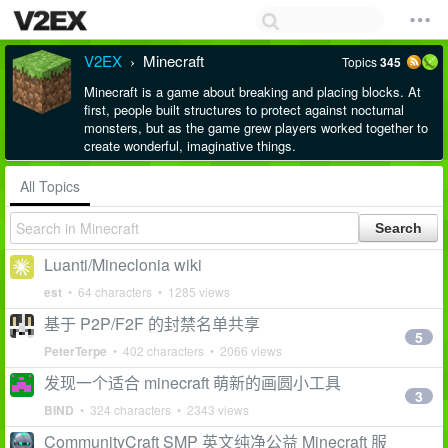
V2EX
Minecraft
Topics
345
›
Minecraft is a game about breaking and placing blocks. At
first, people built structures to protect against nocturnal
monsters, but as the game grew players worked together to
create wonderful, imaginative things.
All Topics
Luanti/Mineclonia wiki
est
• 64 characters • 1285 views
基于 P2P/F2F 的封禁名单共享
5
PeterTerpe
• 402 characters • 2066 views
发现一个适合 minecraft 萌新的画圆小工具
3
BIND
• 324 characters • 2343 views
CommunityCraft SMP 英文纯净公益 Minecraft 服