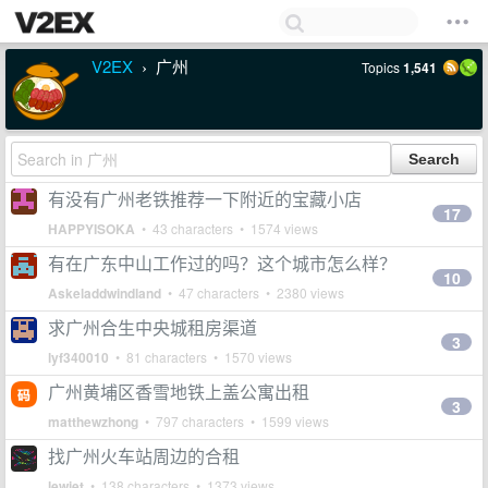
V2EX
广州
Topics
1,541
›
有没有广州老铁推荐一下附近的宝藏小店
17
HAPPYISOKA
• 43 characters • 1574 views
有在广东中山工作过的吗？这个城市怎么样？
10
Askeladdwindland
• 47 characters • 2380 views
求广州合生中央城租房渠道
3
lyf340010
• 81 characters • 1570 views
广州黄埔区香雪地铁上盖公寓出租
3
matthewzhong
• 797 characters • 1599 views
找广州火车站周边的合租
lewiet
• 138 characters • 1373 views