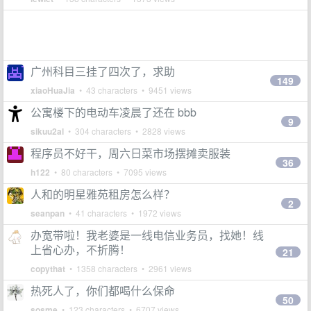
广州科目三挂了四次了，求助
149
xiaoHuaJia
• 43 characters • 9451 views
公寓楼下的电动车凌晨了还在 bbb
9
sikuu2al
• 304 characters • 2828 views
程序员不好干，周六日菜市场摆摊卖服装
36
h122
• 80 characters • 7095 views
人和的明星雅苑租房怎么样？
2
seanpan
• 41 characters • 1972 views
办宽带啦！我老婆是一线电信业务员，找她！线
上省心办，不折腾！
21
copythat
• 1358 characters • 2961 views
热死人了，你们都喝什么保命
50
sosme
• 123 characters • 6707 views