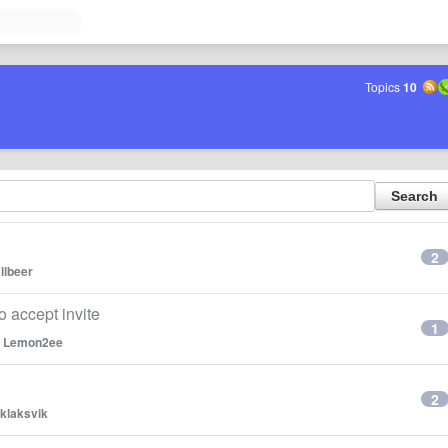
Topics
10
2
llbeer
ccept invite
1
y
Lemon2ee
2
klaksvik