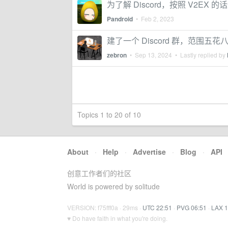
为了解 Discord，按照 V2EX 的话
Pandroid
•
Feb 2, 2023
建了一个 Discord 群，范围五
zebron
•
Sep 13, 2024
• Lastly replied by
Topics 1 to 20 of 10
About
·
Help
·
Advertise
·
Blog
·
API
创意工作者们的社区
World is powered by solitude
VERSION: f75fff0a · 29ms ·
UTC 22:51
·
PVG 06:51
·
LAX 1
♥ Do have faith in what you're doing.