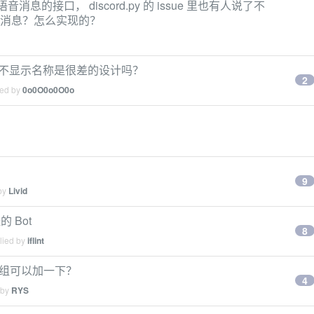
语音消息的接口， discord.py 的 issue 里也有人说了不
语音消息？怎么实现的？
图标不显示名称是很差的设计吗？
2
ied by
0o0O0o0O0o
9
 by
Livid
 Bot
8
lied by
iflint
 群组可以加一下？
4
 by
RYS