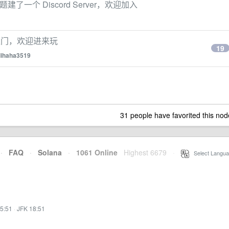
题建了一个 Discord Server，欢迎加入
花八门，欢迎进来玩
19
lihaha3519
31 people have favorited this nod
·
FAQ
·
Solana
·
1061 Online
Highest 6679
·
Select Langua
5:51
·
JFK 18:51