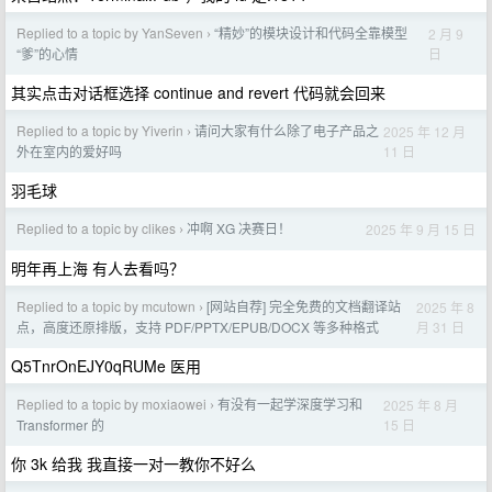
Replied to a topic by YanSeven
“精妙”的模块设计和代码全靠模型
2 月 9
›
日
“爹”的心情
其实点击对话框选择 continue and revert 代码就会回来
Replied to a topic by Yiverin
请问大家有什么除了电子产品之
2025 年 12 月
›
11 日
外在室内的爱好吗
羽毛球
Replied to a topic by clikes
冲啊 XG 决赛日！
2025 年 9 月 15 日
›
明年再上海 有人去看吗？
Replied to a topic by mcutown
[网站自荐] 完全免费的文档翻译站
2025 年 8
›
月 31 日
点，高度还原排版，支持 PDF/PPTX/EPUB/DOCX 等多种格式
Q5TnrOnEJY0qRUMe 医用
Replied to a topic by moxiaowei
有没有一起学深度学习和
2025 年 8 月
›
15 日
Transformer 的
你 3k 给我 我直接一对一教你不好么