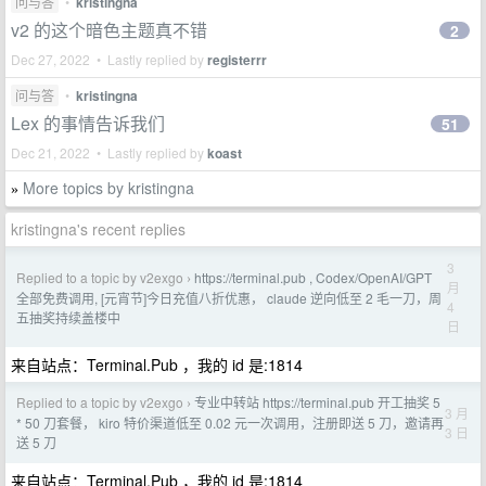
问与答
•
kristingna
v2 的这个暗色主题真不错
2
Dec 27, 2022 • Lastly replied by
registerrr
问与答
•
kristingna
Lex 的事情告诉我们
51
Dec 21, 2022 • Lastly replied by
koast
More topics by kristingna
»
kristingna's recent replies
3
Replied to a topic by v2exgo
https://terminal.pub , Codex/OpenAI/GPT
›
月
全部免费调用, [元宵节]今日充值八折优惠， claude 逆向低至 2 毛一刀，周
4
五抽奖持续盖楼中
日
来自站点：Terminal.Pub ，我的 id 是:1814
Replied to a topic by v2exgo
专业中转站 https://terminal.pub 开工抽奖 5
›
3 月
* 50 刀套餐， kiro 特价渠道低至 0.02 元一次调用，注册即送 5 刀，邀请再
3 日
送 5 刀
来自站点：Terminal.Pub ，我的 id 是:1814