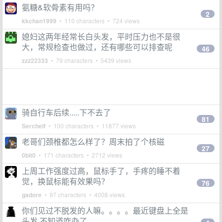
氨糖&软骨素有用吗？
2
kkchan1999
• 110 characters • 724 views
媳妇这两年经常长白头发，平时压力也不是很
大，常规检查也做过，还有哪些可以排查呢
46
zzz22333
• 79 characters • 5439 views
骑自行车后续.....下不去了
81
Sercheif
• 100 characters • 11877 views
老哥们颈椎都怎么样了？周末拍了个核磁
27
0bit0
• 171 characters • 2712 views
上周工作强度过高，鼠标手了，手疼的睡不着
觉，换鼠标能有效果吗？
76
gadore
• 97 characters • 4008 views
你们见过不脱发的人嘛。。。。最近键盘上全是
头发 不知道咋办了