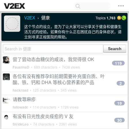
V2EX
健康
Topics
1,763
›
这个节点的设立，是为了让大家可以分享关于健身和健康生
活方式的经验。如果你有什么正在困扰自己的身体症状，请
立刻寻求正规医院的帮助。
尝了尝动态血糖仪的咸淡，我觉得很 OK
119
FaustinaD
• 689 characters • 7438 views
各位有没有推荐孕妇前期需要补充蛋白质、叶
酸、铁、钙和 DHA 等核心营养素的产品
2
hackroad
• 125 characters • 345 views
请教荨麻疹
19
followadc
• 114 characters • 1726 views
有没有日光性皮炎痊愈的 V 友
30
StrideLeo
• 74 characters • 2361 views