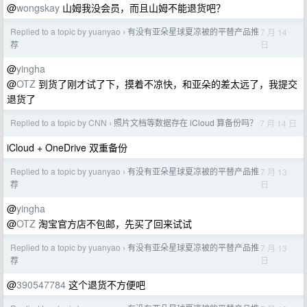
@
wongskay
山姆我没会员，而且山姆不能退货吧？
Replied to a topic by yuanyao
有没有亚朵星球夏凉被的平替产品推
7 月 14
›
日
荐
@
yingha
@
OTZ
到货了刚才试了下，摸着不凉快，和亚朵的差太远了，我提交
退货了
Replied to a topic by CNN
照片文档等数据存在 iCloud 算备份吗？
7 月 14 日
›
iCloud + OneDrive 双重备份
Replied to a topic by yuanyao
有没有亚朵星球夏凉被的平替产品推
7 月 13
›
日
荐
@
yingha
@
OTZ
淘宝官方店不包邮，先买了回来试试
Replied to a topic by yuanyao
有没有亚朵星球夏凉被的平替产品推
7 月 13
›
日
荐
@
390547784
这个退货不方便吧