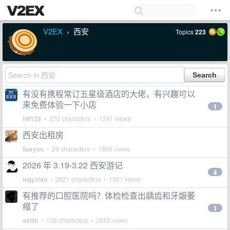
V2EX
西安
Topics
223
›
有没有携程常订五星级酒店的大佬，有兴趣可以
来免费体验一下小店
1
hff123
• 270 characters • 1241 views
西安出租房
liuxyon
• 29 characters • 1899 views
2026 年 3.19-3.22 西安游记
4
logyxiao
• 2821 characters • 1961 views
有推荐的口腔医院吗？体检检查出龋齿和牙龈萎
缩了
1
asilin
• 158 characters • 2820 views