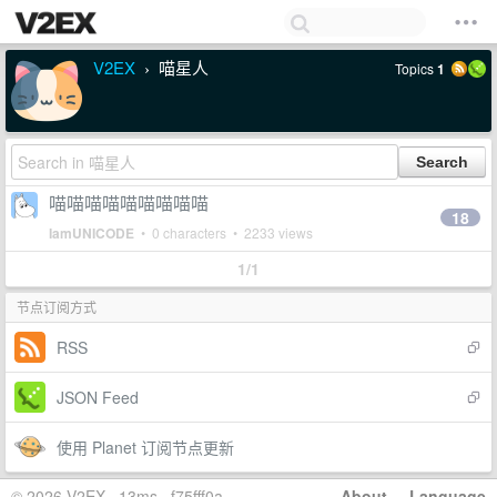
V2EX
喵星人
Topics
1
›
喵喵喵喵喵喵喵喵喵
18
IamUNICODE
• 0 characters • 2233 views
1/1
节点订阅方式
RSS
JSON Feed
使用 Planet 订阅节点更新
© 2026 V2EX · 13ms · f75fff0a
About
·
Language