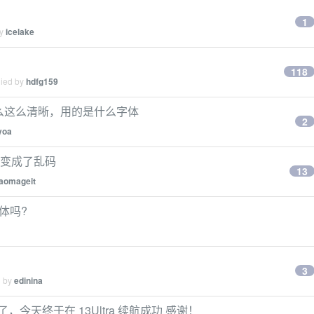
1
by
icelake
118
lied by
hdfg159
么这么清晰，用的是什么字体
2
yoa
来变成了乱码
13
iaomageit
字体吗?
3
d by
edinina
八年了，今天终于在 13Ultra 续航成功 感谢！