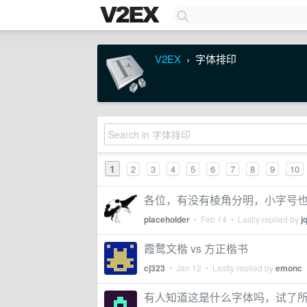
V2EX
字体排印
›
1
2
3
4
5
6
7
8
9
10
各位，有没有棱角分明，小字号
placeholder
•
Feb 14
• Lastly replied by
j
霞鹜文楷 vs 方正楷书
cj323
•
Jan 12
• Lastly replied by
emonc
有人知道这是什么字体吗，试了