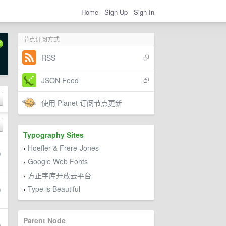
Home
Sign Up
Sign In
节点订阅方式
RSS
JSON Feed
使用 Planet 订阅节点更新
Typography Sites
Hoefler & Frere-Jones
›
Google Web Fonts
›
方正字库开放云平台
›
Type is Beautiful
›
Parent Node