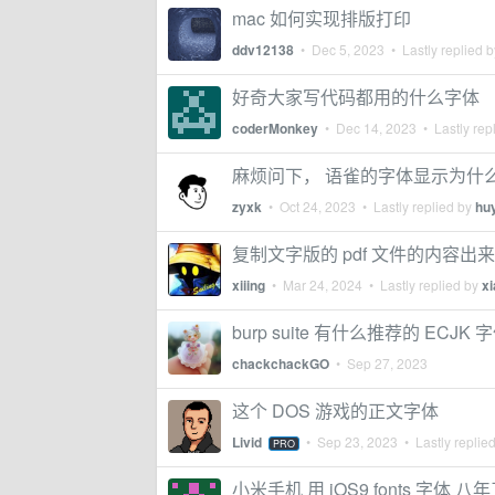
mac 如何实现排版打印
ddv12138
•
Dec 5, 2023
• Lastly replied 
好奇大家写代码都用的什么字体
coderMonkey
•
Dec 14, 2023
• Lastly rep
麻烦问下， 语雀的字体显示为什
zyxk
•
Oct 24, 2023
• Lastly replied by
hu
复制文字版的 pdf 文件的内容出
xiiing
•
Mar 24, 2024
• Lastly replied by
x
burp suite 有什么推荐的 ECJK 
chackchackGO
•
Sep 27, 2023
这个 DOS 游戏的正文字体
Livid
•
Sep 23, 2023
• Lastly replie
PRO
小米手机 用 iOS9 fonts 字体 