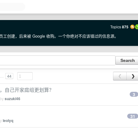
Topics
875
 员工创建，后来被 Google 收购。一个你绝对不应该错过的信息源。
...
44
❮
❯
需求，自己开家庭组更划算？
3
 by
suzuki46
31
by
leolyq