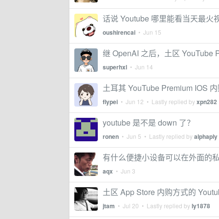
话说 Youtube 哪里能看当天最
oushirencai
•
Jun 15
继 OpenAI 之后，土区 YouTube 
superhxl
•
Jun 14
土耳其 YouTube Premium IO
flypei
•
Jun 12
• Lastly replied by
xpn282
youtube 是不是 down 了？
ronen
•
Jun 5
• Lastly replied by
alphaply
有什么便捷小设备可以在外面的私人影
aqx
•
Jun 3
土区 App Store 内购方式的 Yo
jtam
•
Jul 20
• Lastly replied by
ly1878