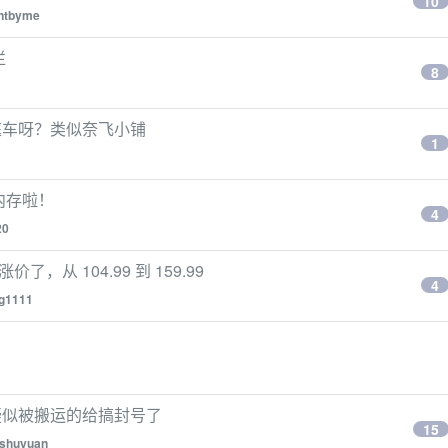
10
ntbyme
烂
8
庭车呀？类似奈飞小铺
1
内存啦！
4
20
涨价了，从 104.99 到 159.99
4
g1111
疑似被搬运的给搞封号了
15
eshuyuan