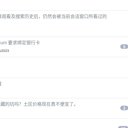
并删除观看及搜索历史后，仍然会被当前会话窗口所看过的
remium 要求绑定银行卡
5
s2023
谓
隐藏的坑吗？土区价格现在真不便宜了。
3