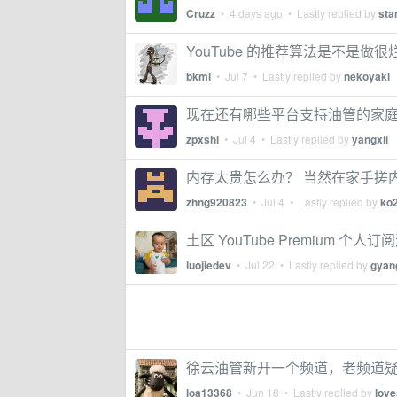
Cruzz
•
4 days ago
• Lastly replied by
sta
YouTube 的推荐算法是不是做很
bkmi
•
Jul 7
• Lastly replied by
nekoyaki
现在还有哪些平台支持油管的家
zpxshl
•
Jul 4
• Lastly replied by
yangxii
内存太贵怎么办？ 当然在家手搓
zhng920823
•
Jul 4
• Lastly replied by
ko
土区 YouTube Premium 个人订阅
luojiedev
•
Jul 22
• Lastly replied by
gyan
徐云油管新开一个频道，老频道
loa13368
•
Jun 18
• Lastly replied by
lov