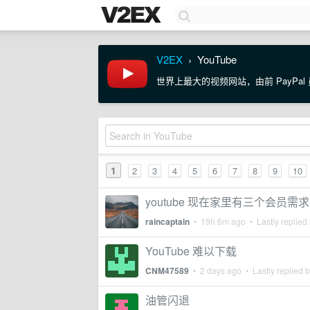
V2EX
YouTube
›
世界上最大的视频网站，由前 PayPal
1
2
3
4
5
6
7
8
9
10
youtube 现在家里有三个会员
raincaptain
•
19h 6m ago
• Lastly replied
YouTube 难以下载
CNM47589
•
2 days ago
• Lastly replied 
油管闪退