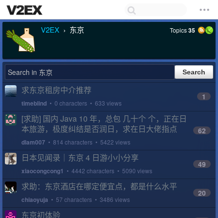
V2EX
东京
Topics
35
›
求东京租房中介推荐
1
timeblind
• 0 characters • 633 views
[求助] 国内 Java 10 年，总包 几十个 个，正在日
本旅游，极度纠结是否润日，求在日大佬指点
62
dlam007
• 814 characters • 5422 views
日本见闻录｜东京 4 日游小小分享
49
xiaocongcong1
• 4442 characters • 5090 views
求助：东京酒店在哪定便宜点，都是什么水平
20
chiaoyuja
• 57 characters • 3486 views
东京初体验