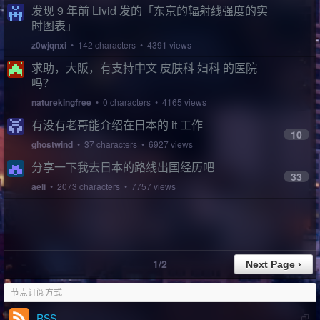
发现 9 年前 Livid 发的「东京的辐射线强度的实
时图表」
z0wjqnxi
• 142 characters • 4391 views
求助，大阪，有支持中文 皮肤科 妇科 的医院
吗？
naturekingfree
• 0 characters • 4165 views
有没有老哥能介绍在日本的 it 工作
10
ghostwind
• 37 characters • 6927 views
分享一下我去日本的路线出国经历吧
33
aeli
• 2073 characters • 7757 views
1/2
节点订阅方式
RSS