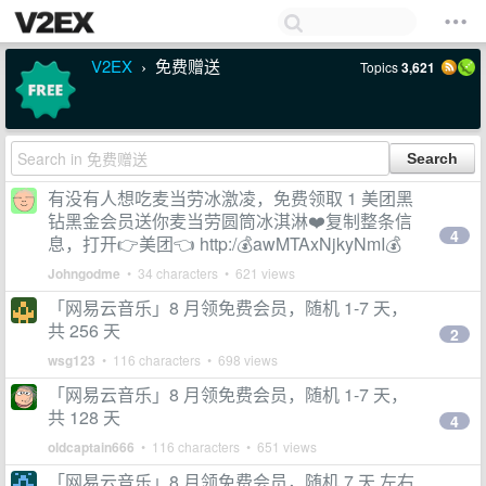
V2EX
免费赠送
Topics
3,621
›
有没有人想吃麦当劳冰激凌，免费领取 1 美团黑
钻黑金会员送你麦当劳圆筒冰淇淋❤️复制整条信
4
息，打开👉美团👈 http:/💰awMTAxNjkyNmI💰
Johngodme
• 34 characters • 621 views
「网易云音乐」8 月领免费会员，随机 1-7 天，
共 256 天
2
wsg123
• 116 characters • 698 views
「网易云音乐」8 月领免费会员，随机 1-7 天，
共 128 天
4
oldcaptain666
• 116 characters • 651 views
「网易云音乐」8 月领免费会员，随机 7 天 左右