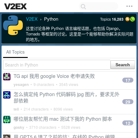
V2EX
Python
Topics
16,283
›
这里讨论各种 Python 语言编程话题，也包括 Django，
Tornado 等框架的讨论。这里是一个能够帮助你解决实际问题
的地方。
All Topics
TG api 我用 google Voice 老申请失败
17
yesagen
• 9 characters • 3545 views
怎么搞定纯 Python 代码解码 jpg 图片，要求无外
部依赖
29
teli
• 214 characters • 8096 views
哪位朋友帮忙用 mac 测试下我的 Python 脚本
12
gosky
• 3710 characters • 5528 views
用 GPT5.6 填了之前的坑：在线的 Python 编辑