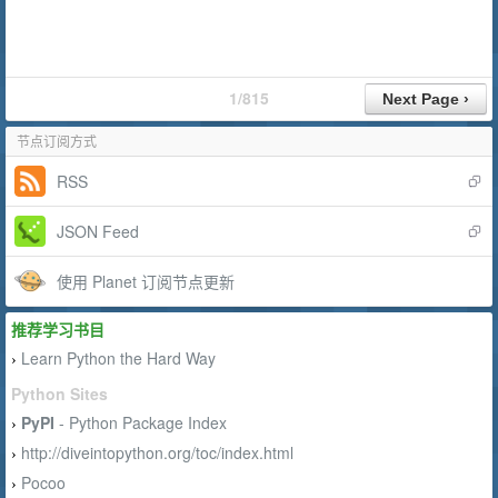
1/815
节点订阅方式
RSS
JSON Feed
使用 Planet 订阅节点更新
推荐学习书目
Learn Python the Hard Way
›
Python Sites
PyPI
- Python Package Index
›
http://diveintopython.org/toc/index.html
›
Pocoo
›