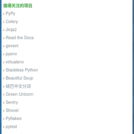
值得关注的项目
PyPy
›
Celery
›
Jinja2
›
Read the Docs
›
gevent
›
pyenv
›
virtualenv
›
Stackless Python
›
Beautiful Soup
›
结巴中文分词
›
Green Unicorn
›
Sentry
›
Shovel
›
Pyflakes
›
pytest
›