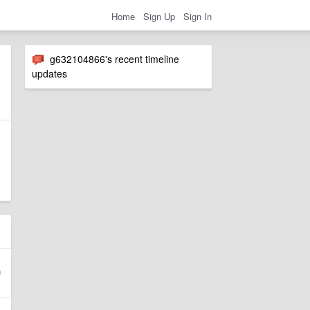
Home
Sign Up
Sign In
g632104866's recent timeline
updates
，