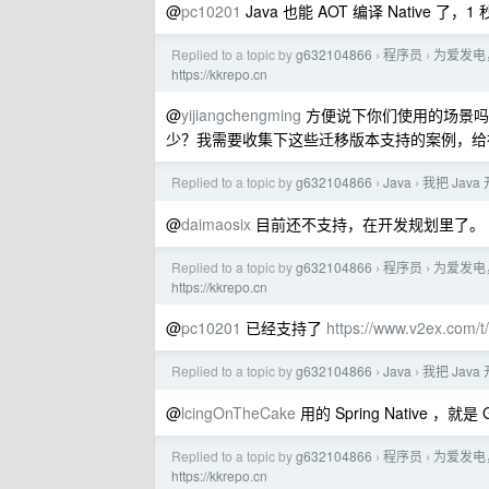
@
pc10201
Java 也能 AOT 编译 Native 了
Replied to a topic by
g632104866
程序员
为爱发电
›
›
https://kkrepo.cn
@
yijiangchengming
方便说下你们使用的场景吗？是
少？我需要收集下这些迁移版本支持的案例，给
Replied to a topic by
g632104866
Java
我把 Java
›
›
@
daimaosix
目前还不支持，在开发规划里了。
Replied to a topic by
g632104866
程序员
为爱发电
›
›
https://kkrepo.cn
@
pc10201
已经支持了
https://www.v2ex.com/
Replied to a topic by
g632104866
Java
我把 Java
›
›
@
lcingOnTheCake
用的 Spring Native ，就是 
Replied to a topic by
g632104866
程序员
为爱发电
›
›
https://kkrepo.cn