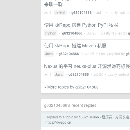
来聊一聊
1
程序员
•
g632104866
•
Jul 1
• Lastly replie
使用 kkRepo 搭建 Python PyPI 私服
Python
•
g632104866
•
Jul 20
• Lastly replied by
g
使用 kkRepo 搭建 Maven 私服
Java
•
g632104866
•
Jun 26
• Lastly replied by
g6
Nexus 的平替 neuxs-plus 开源涉嫌商
1
Java
•
g632104866
•
Jul 24
• Lastly replied
More topics by g632104866
»
g632104866's recent replies
Replied to a topic by
g632104866
程序员
为爱发电
›
›
https://kkrepo.cn