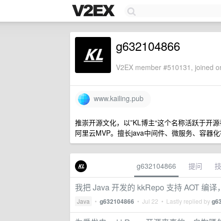
g632104866
V2EX member #510131, joined on
www.kailing.pub
推崇开源文化，以”KL博主“这个名称活跃于开源社区，码云
阿里云MVP。擅长java中间件、微服务、容器
g632104866
提问
我把 Java 开发的 kkRepo 支持 AOT 
Java
•
g632104866
•
Jul 22
• Lastly replied by
g6