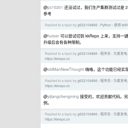
@
pc10201
还没试过，我们生产集群测试过是 2 个 p
参考
Replied to a topic by
g632104866
Python
使用 kkR
›
›
@
hutoer
可以尝试切到 kkRepo 上来，支持
升级后会有各种限制。
Replied to a topic by
g632104866
程序员
为爱发电
›
›
https://kkrepo.cn
@
oldManNewThought
嗨咯，这个功能已经实现了，
Replied to a topic by
g632104866
程序员
为爱发电
›
›
https://kkrepo.cn
@
yijiangchengming
接受的，欢迎贡献代码。
例。
Replied to a topic by
g632104866
程序员
为爱发电
›
›
https://kkrepo.cn