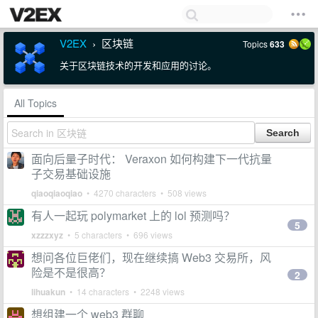
V2EX
区块链
Topics
633
›
关于区块链技术的开发和应用的讨论。
All Topics
面向后量子时代： Veraxon 如何构建下一代抗量
子交易基础设施
qiaoqiaoqiao
• 4270 characters • 508 views
有人一起玩 polymarket 上的 lol 预测吗？
5
xzzzxyz
• 5 characters • 696 views
想问各位巨佬们，现在继续搞 Web3 交易所，风
险是不是很高？
2
lihuakun
• 14 characters • 2248 views
想组建一个 web3 群聊