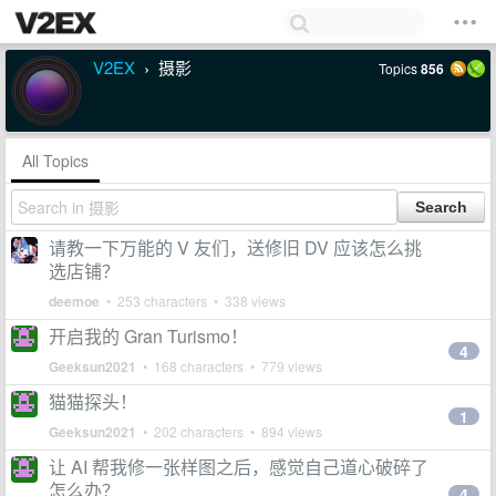
V2EX
摄影
Topics
856
›
All Topics
请教一下万能的 V 友们，送修旧 DV 应该怎么挑
选店铺？
deemoe
• 253 characters • 338 views
开启我的 Gran Turismo！
4
Geeksun2021
• 168 characters • 779 views
猫猫探头！
1
Geeksun2021
• 202 characters • 894 views
让 AI 帮我修一张样图之后，感觉自己道心破碎了
怎么办？
4