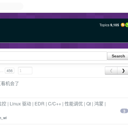
Topics
9,105
...
456
❮
❯
区看机会了
Linux 驱动 | EDR | C/C++ | 性能调优 | Qt | 鸿蒙 |
3
n_wl