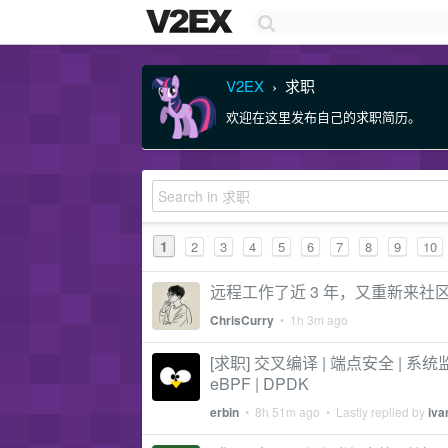
V2EX
求职
›
欢迎在这里发布自己的求职简历。
1
2
3
4
5
6
7
8
9
10
远程工作了近 3 年，又重新来社
ChrisCurry
•
1h 3m ago
[求职] 交叉编译 | 端点安全 | 系统监控 | 
eBPF | DPDK
erbin
•
8h 51m ago
• Lastly replied by
iva