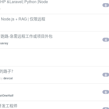
&Laravel| Python |Node
6
o
 Node.js + RAG | 仅限远程
破产跑路-急需远程工作或项目外包
4
usray
金的路子？
8
 by
devcai
6
stOneHalf
端开发工程师