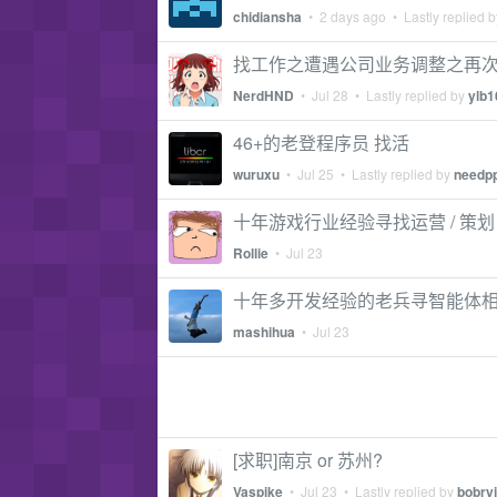
chidiansha
•
2 days ago
• Lastly replied 
找工作之遭遇公司业务调整之再
NerdHND
•
Jul 28
• Lastly replied by
ylb1
46+的老登程序员 找活
wuruxu
•
Jul 25
• Lastly replied by
needp
十年游戏行业经验寻找运营 / 策划
Rollie
•
Jul 23
十年多开发经验的老兵寻智能体
mashihua
•
Jul 23
[求职]南京 or 苏州?
Vaspike
•
Jul 23
• Lastly replied by
bobryj