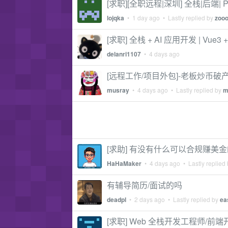
[求职][全职远程|深圳] 全栈|后端| PHP 
lojqka
•
1 day ago
• Lastly replied by
zoo
[求职] 全栈 + AI 应用开发 | Vue3 +
delanri1107
•
4 days ago
[远程工作/项目外包]-老板炒币
musray
•
4 days ago
• Lastly replied by
m
[求助] 有没有什么可以合规赚美
HaHaMaker
•
4 days ago
• Lastly replied
有辅导简历/面试的吗
deadpl
•
2 days ago
• Lastly replied by
ea
[求职] Web 全栈开发工程师/前