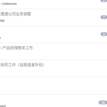
2
by
chidiansha
次遭遇公司业务调整
7
688
3
p
 / 产品经理相关工作
相关的工作（远程或者外包）
18
osin