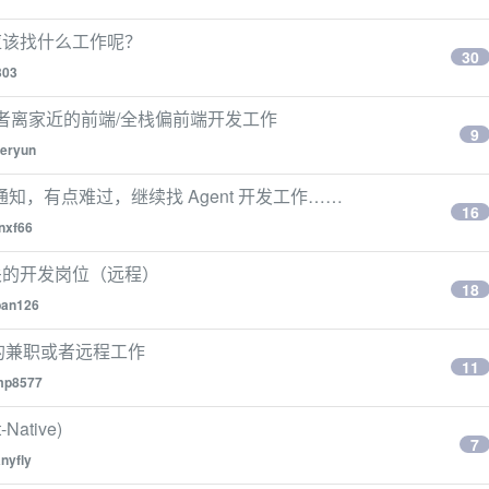
应该找什么工作呢？
30
303
思或者离家近的前端/全栈偏前端开发工作
9
veryun
知，有点难过，继续找 Agent 开发工作……
16
nxf66
关的开发岗位（远程）
18
ban126
发的兼职或者远程工作
11
mp8577
Native)
7
nyfly