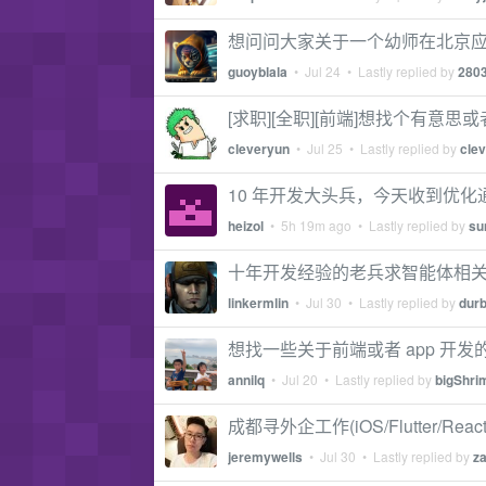
想问问大家关于一个幼师在北京
guoyblala
•
Jul 24
• Lastly replied by
280
[求职][全职][前端]想找个有意
cleveryun
•
Jul 25
• Lastly replied by
cle
10 年开发大头兵，今天收到优化通
heizol
•
5h 19m ago
• Lastly replied by
su
十年开发经验的老兵求智能体相
linkermlin
•
Jul 30
• Lastly replied by
dur
想找一些关于前端或者 app 开
annilq
•
Jul 20
• Lastly replied by
bigShri
成都寻外企工作(iOS/Flutter/React-
jeremywells
•
Jul 30
• Lastly replied by
za