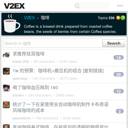
V2EX
咖啡
Topics
336
›
Coffee is a brewed drink prepared from roasted coffee
beans, the seeds of berries from certain Coffea species.
求推荐挂耳咖啡
18
frank1256
• 68 characters • 2449 views
1w 的预算：咖啡机+磨豆机的组合 [复制链接]
29
qweruiop
• 156 characters • 4215 views
喝了咖啡血压飚到 160
12
irisdev
• 244 characters • 2906 views
统计了一下在家使用全自动咖啡机制作卡布奇诺
风味咖啡的成本
2
jukanntenn
• 196 characters • 2049 views
库迪咖啡美式咖啡，在杯底加的透明的物质是什