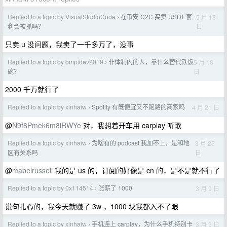
Replied to a topic by VisualStudioCode
在币安 C2C 买卖 USDT 套
5 月 18
›
日
利会被抓吗？
只卖 u 没问题，我卖了一千多万了，没事
Replied to a topic by bmpidev2019
非体制内的人，靠什么替代铁饭
5 月 18
›
日
碗？
2000 千万就行了
Replied to a topic by xinhaiw
Spotify 有既便宜又不跑路的商家吗
4 月 21 日
›
@
N9f8Pmek6m8iRWYe
对，我想着开车用 carplay 听歌
Replied to a topic by xinhaiw
为啥有的 podcast 我加不上，是和地
3 月 25
›
日
区有关系吗
@
mabelrussell
我的是 us 的，订阅的好像是 cn 的，是不是就不行了
Replied to a topic by 0x114514
涨薪了 1000
3 月 9 日
›
说句扎心的，我今天就赚了 3w ，1000 块我都入不了眼
Replied to a topic by xinhaiw
手机连上 carplay，为什么手机特别卡
3 月 9 日
›