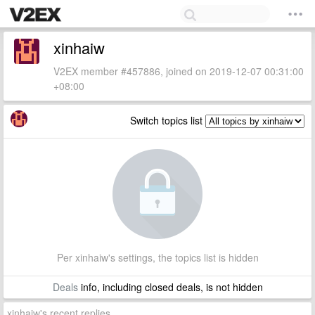
xinhaiw
V2EX member #457886, joined on 2019-12-07 00:31:00
+08:00
Switch topics list
Per xinhaiw's settings, the topics list is hidden
Deals
info, including closed deals, is not hidden
xinhaiw's recent replies