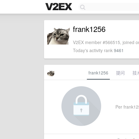
frank1256
V2EX member #566515, joined on
Today's activity rank
9461
frank1256
提问
技
Per frank125