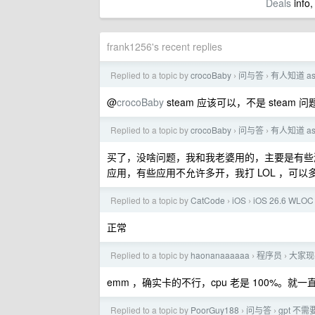
Deals
info,
frank1256's recent replies
Replied to a topic by
crocoBaby
问与答
有人知道 ast
›
›
@
crocoBaby
steam 应该可以，不是 stea
Replied to a topic by
crocoBaby
问与答
有人知道 ast
›
›
买了，没啥问题，我和我老婆用的，主要是有些
应用，有些应用不允许多开，我打 LOL ，可以
Replied to a topic by
CatCode
iOS
iOS 26.6 W
›
›
正常
Replied to a topic by
haonanaaaaaa
程序员
大家现
›
›
emm ，确实卡的不行，cpu 老是 100%。就一直用的
Replied to a topic by
PoorGuy188
问与答
gpt 不
›
›