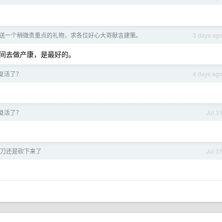
送一个稍微贵重点的礼物，求各位好心大哥献言建策。
3 days ag
间去做产康，是最好的。
 又复活了？
4 days ag
 又复活了？
Jul 3
刀还是砍下来了
Jul 3