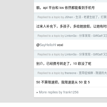
额。api 平台和 ios 依然都能看到手机号
Replied to a topic by
JShen
生活
老婆生娃了，打算
›
›
过来人补充下，多孩子，多给她放假，让她有时
Replied to a topic by
LintonGo
分享发现
GiffGaff
›
›
@
SayHelloHi
voxi
Replied to a topic by
LintonGo
分享发现
GiffGaff
›
›
别介，已经携号转走了，10 欧没了呢
Replied to a topic by
thereone
宽带症候群
限速的大
›
›
50 不算限速把，我限速是从 50 变 5
More replies by frank1256
»