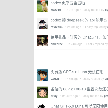
codex 似乎要重置啦
zw2019
•
2h 2m ago
• Lastly replied by
by
codex 接 deepseek 的 api 能用
revival83
•
2h 3m ago
• Lastly replied by
使用礼品卡订阅的 ChatGPT，
andforce
•
5h 24m ago
• Lastly replied b
免费版 GPT-5.6 Luna 无法使用
GDSR
•
1h 45m ago
• Lastly replied by
Ja
各位的 08-12 / 08-13 重置次数
ericyl
•
9h 49m ago
• Lastly replied by
pm
Chat GPT-5.6 Luna 可以