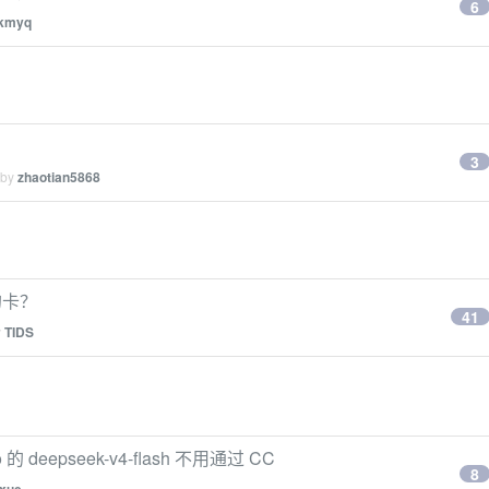
6
kmyq
3
 by
zhaotian5868
？
的卡？
41
y
TIDS
的 deepseek-v4-flash 不用通过 CC
8