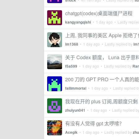
shuck
li
chatgpt(codex)桌面端僵尸进程
kangyangqishi
•
1 day ago
• Lastly repli
上周, 我同事的美区 Apple 拒绝了他
lm1368
•
1 day ago
• Lastly replied by
lm
关于 Codex 额度， Luna 出乎
f5a599
•
1 day ago
• Lastly replied by
Ran
200 刀的 GPT PRO 一个人真
fallimmortal
•
1 day ago
• Lastly replied 
我现在开的 plus 订阅,周额度只剩
zhuiyun041
•
1 day ago
• Lastly replied b
有没有人觉得 gpt 太啰嗦？
Acegik
•
1 day ago
• Lastly replied by
zh