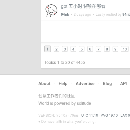
gpt 五小时限额在哪看
94nb
•
2 days ago
• Lastly replied by
94n
1
2
3
4
5
6
7
8
9
10
Topics 1 to 20 of 4455
About
·
Help
·
Advertise
·
Blog
·
API
创意工作者们的社区
World is powered by solitude
VERSION: f75fff0a · 70ms ·
UTC 11:10
·
PVG 19:10
·
LAX 0
♥ Do have faith in what you're doing.