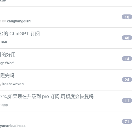
uxue
10
ed by
kangyangqishi
的 ChatGPT 订阅
48
1368
意料的好用
14
gerWolf
的能蹬完吗
24
by
keshawnvan
 7%,如果现在升级到 pro 订阅,周额度会恢复吗
11
y
opp
71
uyananbusiness