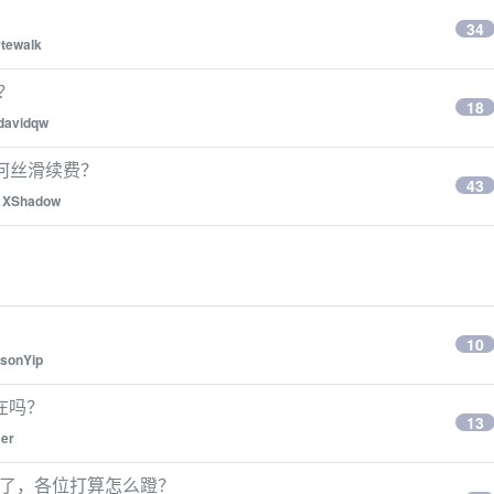
34
tewalk
么？
18
davidqw
如何丝滑续费？
43
y
XShadow
10
sonYip
还在吗？
13
er
无限使用了，各位打算怎么蹬？