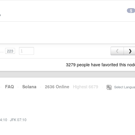
5
b
...
223
❮
❯
3279 people have favorited this nod
·
FAQ
·
Solana
·
2636 Online
Highest 6679
·
Select Langua
4:10
·
JFK 07:10