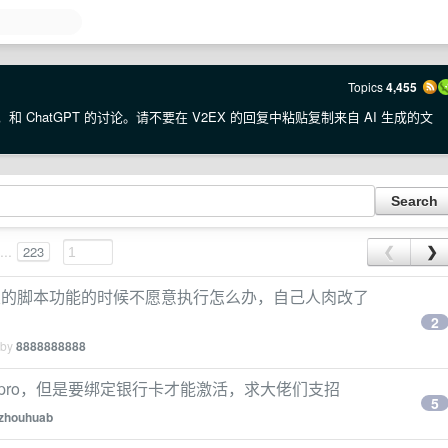
Topics
4,455
·E，和 ChatGPT 的讨论。请不要在 V2EX 的回复中粘贴复制来自 AI 生成的文
...
223
❮
❯
相关的脚本功能的时候不愿意执行怎么办，自己人肉改了
2
 by
8888888888
 6 个月 pro，但是要绑定银行卡才能激活，求大佬们支招
5
zhouhuab