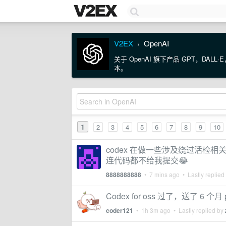
V2EX
OpenAI
›
关于 OpenAI 旗下产品 GPT，DALL
本。
1
2
3
4
5
6
7
8
9
10
codex 在做一些涉及绕过活检
连代码都不给我提交😂
8888888888
•
7 mins ago
• Lastly replied
Codex for oss 过了，送了
coder121
•
1h 3m ago
• Lastly replied by