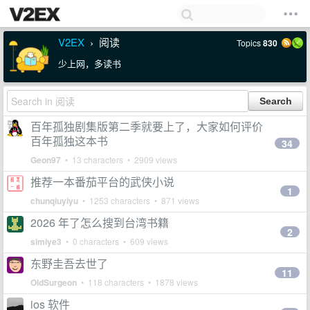
V2EX
阅读
Topics
830
›
少上网，多读书
百年孤独剧集版第二季就要上了，大家如何评价
百年孤独这本书
34
Geon97
• 13 characters • 2909 views
推荐一本番茄平台的武侠小说
1
chunqiuyiyu
• 1253 characters • 871 views
2026 年了怎么搜到台湾书籍
2
simiye3
• 0 characters • 609 views
东野圭吾去世了
11
OldSurgeon
• 118 characters • 1878 views
ios 软件