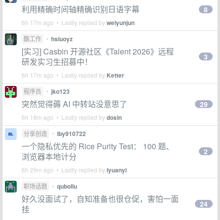
利用精确时间轴精确识别日语字幕
8
6h 17m ago • Lastly replied by
weiyunjun
酷工作
•
hsluoyz
[实习] Casbin 开源社区《Talent 2026》远程
3
研发实习生招募中！
6h 17m ago • Lastly replied by
Ketter
程序员
•
jko123
突然觉得薅 AI 中转站没意思了
29
6h 18m ago • Lastly replied by
dosin
分享创造
•
lby910722
一个隐私优先的 Rice Purity Test： 100 题、
2
浏览器本地计分
6h 29m ago • Lastly replied by
iyuanyi
职场话题
•
quboliu
好久没面试了，自知准备也很仓促，害怕一面
24
挂