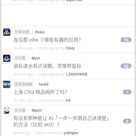
分享创造
•
ffalex
各位都 vibe 了哪些有趣的应用？
16
4h 45m ago • Lastly replied by
Cbdy
问与答
•
Myst
鼠标进水有点误触，求推荐鼠标
32
4h 47m ago • Lastly replied by
LZWDRWEB
宽带症候群
•
fan88
上海 CN2 精品网炸了吗？
1
4h 48m ago • Lastly replied by
tril
问与答
•
llbbzh
有没有那种能让 AI「一步一步跟自己讲清楚」
5
的方法（比如 skill）？
5h 0m ago • Lastly replied by
yidinghe