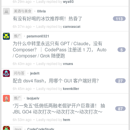
6h 29m ago • Lastly replied by
wya93
美酒与美食
•
0livia
有没有好喝的冰饮推荐啊！热昏了
113
6h 37m ago • Lastly replied by
canvascat
推广
•
patamon0321
为什么中转里永远只有 GPT / Claude，没有
Composer？｜ CodePass 注册送 1 刀， Auto
5
/ Composer / Grok 随便跑
6h 43m ago • Lastly replied by
vnues
问与答
•
jedeft
配合 dsv4 flash，用哪个 GUI 客户端好用？
27
6h 45m ago • Lastly replied by
keenkiller
推广
•
laojuelv
“万一免五”低佣低两融老倔驴开户巨靠谱！ 抽
87
JBL GO4 动次打次～动次打次～动次打次～
6h 53m ago • Lastly replied by
hem
Java
•
CodeCodeStudy