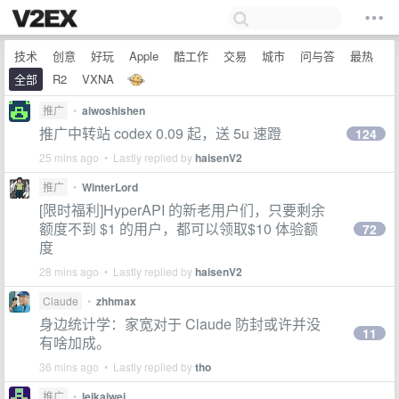
技术
创意
好玩
Apple
酷工作
交易
城市
问与答
最热
全部
R2
VXNA
推广
•
aiwoshishen
推广中转站 codex 0.09 起，送 5u 速蹬
124
25 mins ago • Lastly replied by
haisenV2
推广
•
WinterLord
[限时福利]HyperAPI 的新老用户们，只要剩余
额度不到 $1 的用户，都可以领取$10 体验额
72
度
28 mins ago • Lastly replied by
haisenV2
Claude
•
zhhmax
身边统计学：家宽对于 Claude 防封或许并没
11
有啥加成。
36 mins ago • Lastly replied by
tho
推广
•
leikaiwei