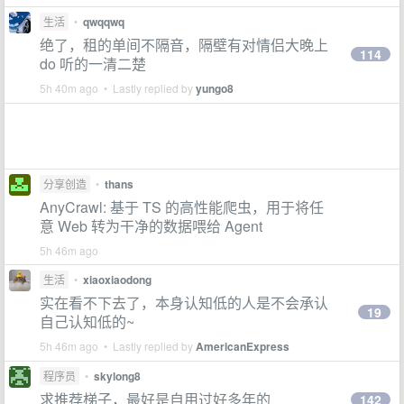
生活
•
qwqqwq
绝了，租的单间不隔音，隔壁有对情侣大晚上
114
do 听的一清二楚
5h 40m ago • Lastly replied by
yungo8
分享创造
•
thans
AnyCrawl: 基于 TS 的高性能爬虫，用于将任
意 Web 转为干净的数据喂给 Agent
5h 46m ago
生活
•
xiaoxiaodong
实在看不下去了，本身认知低的人是不会承认
19
自己认知低的~
5h 46m ago • Lastly replied by
AmericanExpress
程序员
•
skylong8
求推荐梯子，最好是自用过好多年的
142