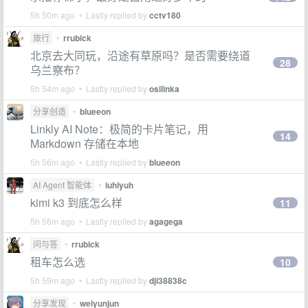
5h 50m ago • Lastly replied by
cctv180
旅行
•
rrubick
北京去大同玩，沿途有草原吗？是否需要绕道
28
乌兰察布？
5h 54m ago • Lastly replied by
osilinka
分享创造
•
blueeon
Linkly AI Note：极简的卡片笔记，用
14
Markdown 存储在本地
5h 56m ago • Lastly replied by
blueeon
AI Agent 智能体
•
iuhiyuh
kimi k3 到底怎么样
11
5h 56m ago • Lastly replied by
agagega
问与答
•
rrubick
租车怎么选
10
5h 59m ago • Lastly replied by
dji38838c
分享发现
•
weiyunjun