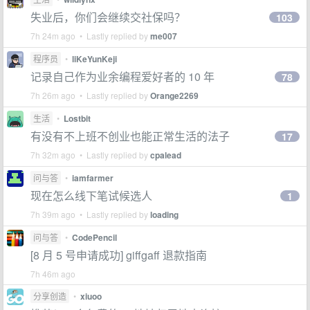
失业后，你们会继续交社保吗？
103
7h 24m ago • Lastly replied by
me007
程序员
•
liKeYunKeji
记录自己作为业余编程爱好者的 10 年
78
7h 26m ago • Lastly replied by
Orange2269
生活
•
Lostbit
有没有不上班不创业也能正常生活的法子
17
7h 32m ago • Lastly replied by
cpalead
问与答
•
iamfarmer
现在怎么线下笔试候选人
1
7h 39m ago • Lastly replied by
loading
问与答
•
CodePencil
[8 月 5 号申请成功] giffgaff 退款指南
7h 46m ago
分享创造
•
xiuoo