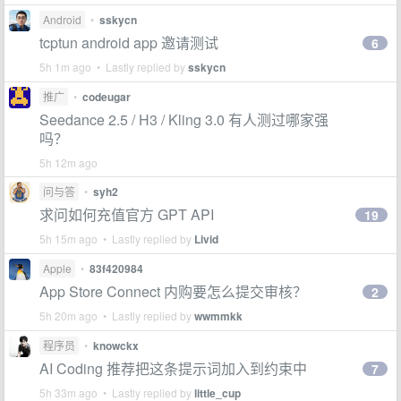
Android
•
sskycn
tcptun android app 邀请测试
6
5h 1m ago • Lastly replied by
sskycn
推广
•
codeugar
Seedance 2.5 / H3 / Kling 3.0 有人测过哪家强
吗？
5h 12m ago
问与答
•
syh2
求问如何充值官方 GPT API
19
5h 15m ago • Lastly replied by
Livid
Apple
•
83f420984
App Store Connect 内购要怎么提交审核？
2
5h 20m ago • Lastly replied by
wwmmkk
程序员
•
knowckx
AI Coding 推荐把这条提示词加入到约束中
7
5h 33m ago • Lastly replied by
little_cup