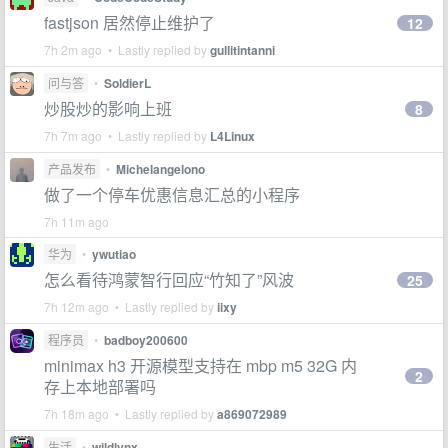
fastjson 居然停止维护了
12
7h 2m ago • Lastly replied by
gullitintanni
问与答
•
SoldierL
炒股炒的影响上班
8
7h 7m ago • Lastly replied by
L4Linux
产品发布
•
Michelangelono
做了一个停车优惠信息汇总的小程序
7h 11m ago
华为
•
ywutiao
怎么看待鸿蒙智行回应“竹知了”风波
25
7h 12m ago • Lastly replied by
iixy
程序员
•
badboy200600
minimax h3 开源模型支持在 mbp m5 32G 内
2
存上本地部署吗
7h 18m ago • Lastly replied by
a869072989
生活
•
wildlynx