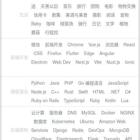
送
天黑以后
音乐
旅行
团购
电影
物物交换
生活
信用卡
剧集
美酒与美食
摄影
阅读
宠物
Baby
咖啡
绿茵场
骑行
日记
文学
植物
蘑菇
行程控
微信
前端开发
Chrome
Vue.js
浏览器
React
CSS
Firefox
Flutter
Edge
Angular
前端开发
Electron
Web Dev
Next.js
Vite
Nuxt.js
Ionic
Python
Java
PHP
Go 编程语言
JavaScript
编程语言
Node.js
C++
Rust
Swift
HTML
.NET
C#
Ruby on Rails
TypeScript
Ruby
Kotlin
Lua
云计算
服务器
DNS
MySQL
Docker
NGINX
数据库
Kubernetes
Ubuntu
Amazon Web
后端架构
Services
Django
Redis
DevOps
MongoDB
Cloudflare
Elasticsearch
Flask
Tornado
API