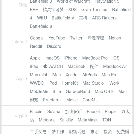
Battlefield 3
World of Warcraft
PlayStation 5
游戏
EVE
精灵宝可梦
3DS
Gran Turismo
Battlefield
4
Wii U
Battlefield V
掌机
ARC Raiders
Battlefield 6
Google
YouTube
Twitter
哔哩哔哩
Notion
Internet
Reddit
Discord
Apple
macOS
iPhone
MacBook Pro
iOS
iPad
 WATCH
MacBook
配件
MacBook Air
Mac mini
iMac
Xcode
AirPods
Mac Pro
Apple
WWDC
iPod
HomeKit
Mac Studio
iWork
MobileMe
iLife
GarageBand
Mac OS 9
Mac
游戏
Freeform
iMovie
CoreML
Bitcoin
Solana
加密货币
Faucet
Ripple
以太
Crypto
坊
Meteora
Solidity
MetaMask
TON
二手交易
酷工作
职场话题
求职
投资
免费赠