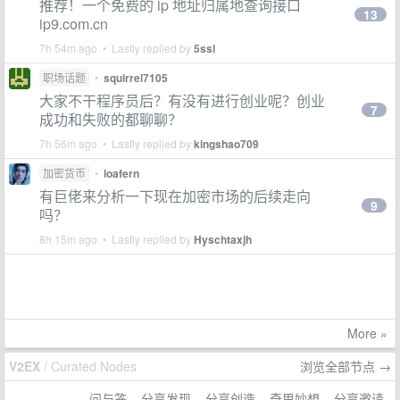
推荐！一个免费的 ip 地址归属地查询接口
13
ip9.com.cn
7h 54m ago • Lastly replied by
5ssl
职场话题
•
squirrel7105
大家不干程序员后？有没有进行创业呢？创业
7
成功和失败的都聊聊？
7h 56m ago • Lastly replied by
kingshao709
加密货币
•
loafern
有巨佬来分析一下现在加密市场的后续走向
9
吗？
8h 15m ago • Lastly replied by
Hyschtaxjh
More »
V2EX
/ Curated Nodes
浏览全部节点 →
问与答
分享发现
分享创造
奇思妙想
分享邀请