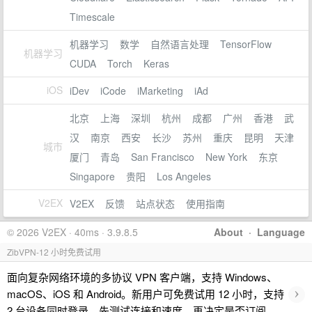
Timescale
机器学习
数学
自然语言处理
TensorFlow
机器学习
CUDA
Torch
Keras
iOS
iDev
iCode
iMarketing
iAd
北京
上海
深圳
杭州
成都
广州
香港
武
汉
南京
西安
长沙
苏州
重庆
昆明
天津
城市
厦门
青岛
San Francisco
New York
东京
Singapore
贵阳
Los Angeles
V2EX
V2EX
反馈
站点状态
使用指南
© 2026 V2EX · 40ms · 3.9.8.5
About
·
Language
ZibVPN-12 小时免费试用
面向复杂网络环境的多协议 VPN 客户端，支持 Windows、
›
macOS、iOS 和 Android。新用户可免费试用 12 小时，支持
2 台设备同时登录。先测试连接和速度，再决定是否订阅。