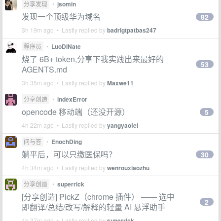
分享发现
•
jsomin
发现一个顶级华为域名
82
3h 19m ago • Lastly replied by
badrigtpatbas247
程序员
•
LuoDiNate
烧了 6B+ token,分享下我实践出来最好的
53
AGENTS.md
3h 35m ago • Lastly replied by
Maxwe11
分享创造
•
indexError
opencode 移动端（还没开源）
5
4h 22m ago • Lastly replied by
yangyaofei
问与答
•
EnochDing
躺平后，可以只缴医保吗？
30
4h 34m ago • Lastly replied by
wenrouxiaozhu
分享创造
•
superrick
[分享创造] PickZ（chrome 插件） —— 选中
2
即翻译/总结/改写/解释的轻量 AI 悬浮助手
4h 37m ago • Lastly replied by
superrick