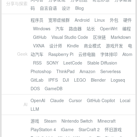
分享与探索
码
自言自语
设计
Blog
程序员
宽带症候群
Android
Linux
外包
硬件
Windows
汽车
路由器
站长
OpenWrt
编程
GitHub
Visual Studio Code
区块链
Markdown
VXNA
设计师
Kindle
商业模式
游戏开发
电
Geek
动汽车
Raspberry Pi
云修电脑
字体排印
Atom
RSS
SONY
LeetCode
Stable Diffusion
Photoshop
ThinkPad
Amazon
Serverless
GitLab
IPFS
DJI
LEGO
Blender
Logseq
DOS
GameDB
OpenAI
Claude
Cursor
GitHub Copilot
Local
AI
LLM
游戏
Steam
Nintendo Switch
Minecraft
PlayStation 4
iGame
StarCraft 2
怀旧游戏