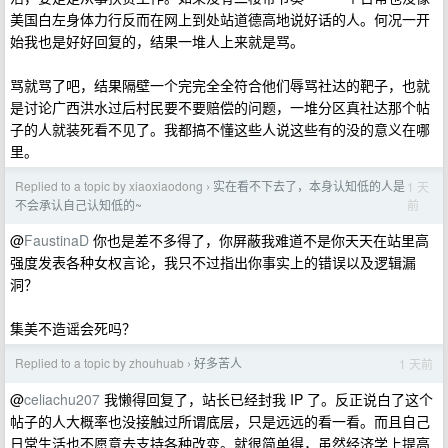
美国白左身体力行反而在网上到处站道德高地说好话的人。何况一开
始我也是好好回复的，结果一堆人上来就是骂。
骂就骂了吧，结果隔壁一个完完全全符合他们辱骂社达的靶子，也就
是讨论广西洪水过后村民要不要赔偿的问题，一堆分区真社达那个帖
子的人就装死看不见了。我都搞不懂这些人说这些有的没的意义在哪
里。
Replied to a topic by xiaoxiaodong
实在看不下去了，本身认知低的人是
1 天
›
前
不会承认自己认知低的~
@
FaustinaD
你也是差不多得了，你屏蔽我难道不是你天天在站里高
强度发表各种女权言论，我只不过指出你事实上的错误以及逻辑漏
洞？
集美不造谣会死吗？
Replied to a topic by zhouhuab
好多苦人
1 天前
›
@
celiachu207
我懒得回复了，站长已经封我 IP 了。反正说白了这个
帖子的人大概率也没接触过所谓底层，只是远远的看一看。而且自己
日常生活也不愿意去支持各种改变。就很简单得，虽然经济学上提高