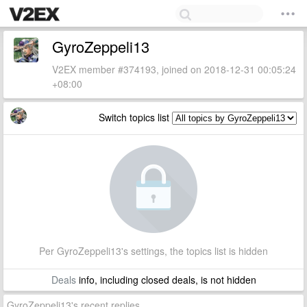
GyroZeppeli13
V2EX member #374193, joined on 2018-12-31 00:05:24
+08:00
Switch topics list
Per GyroZeppeli13's settings, the topics list is hidden
Deals
info, including closed deals, is not hidden
GyroZeppeli13's recent replies