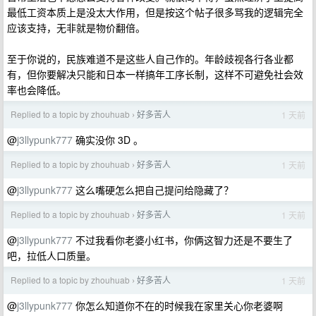
最低工资本质上是没太大作用，但是按这个帖子很多骂我的逻辑完全
应该支持，无非就是物价翻倍。
至于你说的，民族难道不是这些人自己作的。年龄歧视各行各业都
有，但你要解决只能和日本一样搞年工序长制，这样不可避免社会效
率也会降低。
Replied to a topic by zhouhuab
好多苦人
1 天前
›
@
j3llypunk777
确实没你 3D 。
Replied to a topic by zhouhuab
好多苦人
1 天前
›
@
j3llypunk777
这么嘴硬怎么把自己提问给隐藏了？
Replied to a topic by zhouhuab
好多苦人
1 天前
›
@
j3llypunk777
不过我看你老婆小红书，你俩这智力还是不要生了
吧，拉低人口质量。
Replied to a topic by zhouhuab
好多苦人
1 天前
›
@
j3llypunk777
你怎么知道你不在的时候我在家里关心你老婆啊