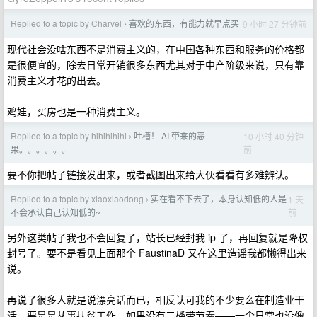
Replied to a topic by Charvel
喜欢的东西，有能力就早点买
9 小时 27 分钟前
›
现代社会没啥东西不是消费主义的，在中国各种东西和服务的价格都
是很便宜的，除去日常开销很多东西尤其对于中产阶级来说，只有靠
消费主义才花的出去。
鸡娃，买房也是一种消费主义。
Replied to a topic by hihihihihi
吐槽！ AI 带来的恶
10 小时 40 分钟
›
前
果。。。。。。
要不你把帖子链接发出来，或者截图出来给大伙看看有多难辨认。
Replied to a topic by xiaoxiaodong
实在看不下去了，本身认知低的人是
1 天
›
前
不会承认自己认知低的~
另外这类帖子我也不会回复了，站长已经封我 ip 了，再回复就是降权
封号了。要不是看见上面那个 FaustinaD 又在这里造谣我都懒得出来
说。
再说了很多人就是说漂亮话而已，相反认可我的不少要么在制造业干
活，要是是从事扶贫工作。如果没有二楼带节奏——一个日常也没像