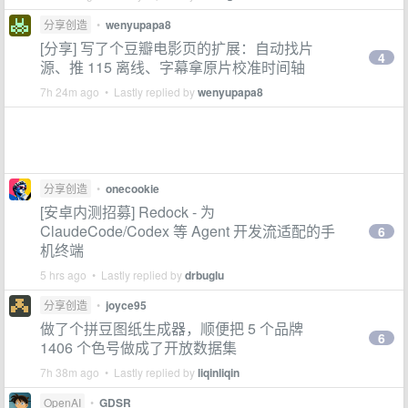
分享创造
•
wenyupapa8
[分享] 写了个豆瓣电影页的扩展：自动找片
4
源、推 115 离线、字幕拿原片校准时间轴
7h 24m ago • Lastly replied by
wenyupapa8
分享创造
•
onecookie
[安卓内测招募] Redock - 为
ClaudeCode/Codex 等 Agent 开发流适配的手
6
机终端
5 hrs ago • Lastly replied by
drbuglu
分享创造
•
joyce95
做了个拼豆图纸生成器，顺便把 5 个品牌
6
1406 个色号做成了开放数据集
7h 38m ago • Lastly replied by
liqinliqin
OpenAI
•
GDSR