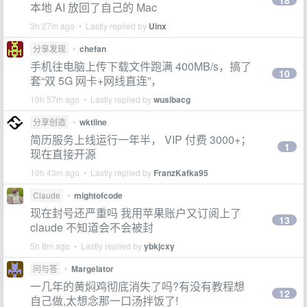
18
本地 AI 放回了自己的 Mac
3h 27m ago • Lastly replied by
Uinx
分享发现
•
chefan
手机往电脑上传下载文件跑满 400MB/s，搞了
10
套“双 5G 网卡+网线直连”，
10h 57m ago • Lastly replied by
wusibacg
分享创造
•
wktline
简历服务上线运行一年半， VIP 付费 3000+；
1
现在直接开源
10h 43m ago • Lastly replied by
FranzKafka95
Claude
•
mightofcode
现在封号还严重吗 我用苹果账户又订阅上了
13
claude 不知道会不会被封
5h 8m ago • Lastly replied by
ybkjcxy
问与答
•
Margelator
一几年的黄焖鸡彻底消失了吗?有没有教程想
12
自己做,太想念那一口汤拌饭了!