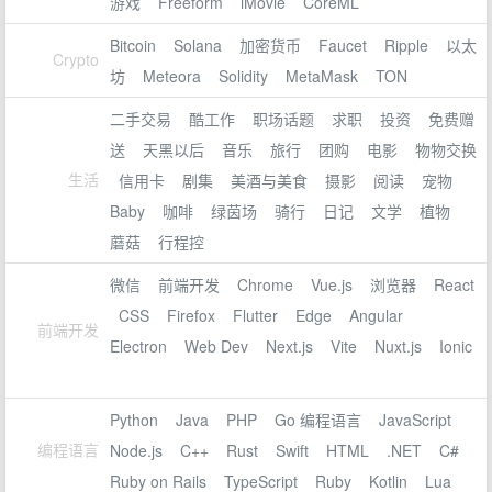
游戏
Freeform
iMovie
CoreML
Bitcoin
Solana
加密货币
Faucet
Ripple
以太
Crypto
坊
Meteora
Solidity
MetaMask
TON
二手交易
酷工作
职场话题
求职
投资
免费赠
送
天黑以后
音乐
旅行
团购
电影
物物交换
生活
信用卡
剧集
美酒与美食
摄影
阅读
宠物
Baby
咖啡
绿茵场
骑行
日记
文学
植物
蘑菇
行程控
微信
前端开发
Chrome
Vue.js
浏览器
React
CSS
Firefox
Flutter
Edge
Angular
前端开发
Electron
Web Dev
Next.js
Vite
Nuxt.js
Ionic
Python
Java
PHP
Go 编程语言
JavaScript
编程语言
Node.js
C++
Rust
Swift
HTML
.NET
C#
Ruby on Rails
TypeScript
Ruby
Kotlin
Lua