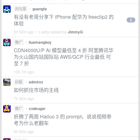
问与答
•
guangfa
有没有老哥分享下 iPhone 配华为 freeclip2 的
1
体验
5h 52m ago • Lastly replied by
JimmyG
推广
•
liuamangboy
CDN4000U/P Ai 模型最低至 4 折 阿里腾讯华
为火山国内站国际站 AWS/GCP 行业最低 可
至 7 折
13h 7m ago
炒股
•
admirez
如何抓住市场的主线
7h 32m ago
推广
•
codeugar
折腾了两周 Hailuo 3 的 prompt，说说视频参
考为什么老翻车
5h 52m ago