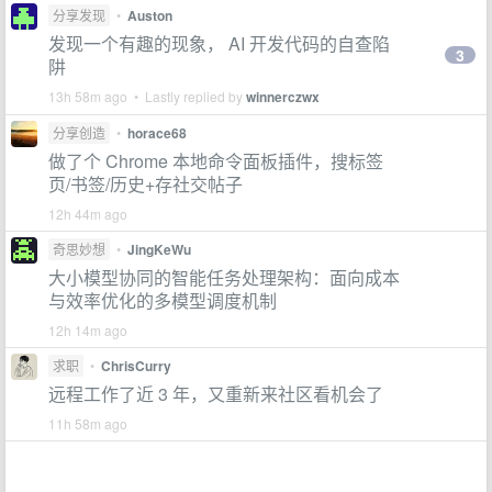
分享发现
•
Auston
发现一个有趣的现象， AI 开发代码的自查陷
3
阱
13h 58m ago • Lastly replied by
winnerczwx
分享创造
•
horace68
做了个 Chrome 本地命令面板插件，搜标签
页/书签/历史+存社交帖子
12h 44m ago
奇思妙想
•
JingKeWu
大小模型协同的智能任务处理架构：面向成本
与效率优化的多模型调度机制
12h 14m ago
求职
•
ChrisCurry
远程工作了近 3 年，又重新来社区看机会了
11h 58m ago