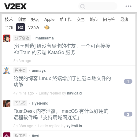
技术
创意
好玩
Apple
酷工作
交易
城市
问与答
最热
全部
R2
VXNA
分享创造
•
malusama
[分享创造] 给没有显卡的棋友：一个可直接接
KaTrain 的云端 KataGo 服务
5h 3m ago
程序员
•
unmayx
给我的博客 Linux 终端增加了挂载本地文件的
1
功能
47 mins ago • Lastly replied by
navigaid
问与答
•
Hyejeong
RustDesk 内存泄露， macOS 有什么好用的
3
远程软件吗「支持局域网连接」
3h 38m ago • Lastly replied by
xylitolLin
程序员
•
flyxl