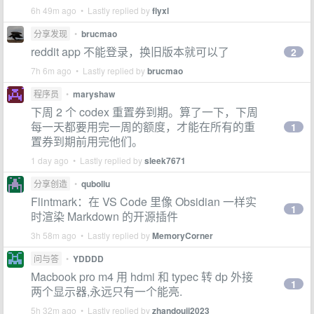
6h 49m ago • Lastly replied by
flyxl
分享发现
•
brucmao
reddit app 不能登录，换旧版本就可以了
2
7h 6m ago • Lastly replied by
brucmao
程序员
•
maryshaw
下周 2 个 codex 重置券到期。算了一下，下周
每一天都要用完一周的额度，才能在所有的重
1
置券到期前用完他们。
1 day ago • Lastly replied by
sleek7671
分享创造
•
quboliu
Flintmark：在 VS Code 里像 Obsidian 一样实
1
时渲染 Markdown 的开源插件
3h 58m ago • Lastly replied by
MemoryCorner
问与答
•
YDDDD
Macbook pro m4 用 hdmi 和 typec 转 dp 外接
1
两个显示器,永远只有一个能亮.
5h 32m ago • Lastly replied by
zhandouji2023