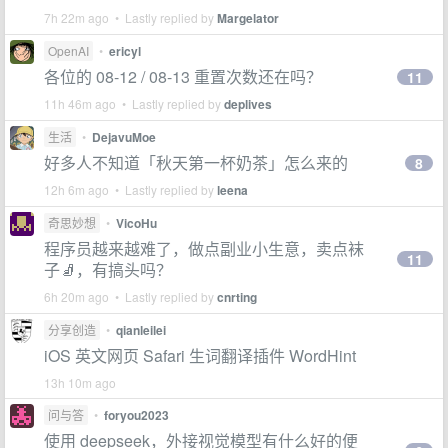
7h 22m ago • Lastly replied by
Margelator
OpenAI
•
ericyl
各位的 08-12 / 08-13 重置次数还在吗？
11
11h 46m ago • Lastly replied by
deplives
生活
•
DejavuMoe
好多人不知道「秋天第一杯奶茶」怎么来的
8
12h 6m ago • Lastly replied by
leena
奇思妙想
•
VicoHu
程序员越来越难了，做点副业小生意，卖点袜
11
子🧦，有搞头吗？
6h 20m ago • Lastly replied by
cnrting
分享创造
•
qianleilei
iOS 英文网页 Safari 生词翻译插件 WordHint
13h 10m ago
问与答
•
foryou2023
使用 deepseek，外接视觉模型有什么好的便