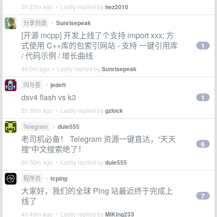
3h 23m ago • Lastly replied by
hez2010
分享创造
•
Sunrisepeak
[开源 mcpp] 开发上线了个支持 import xxx; 方
式使用 C++库的包索引网站 - 支持 一键引用库
1
/ 代码示例 / 增长曲线
4h 0m ago • Lastly replied by
Sunrisepeak
问与答
•
jedeft
dsv4 flash vs k3
1
2h 30m ago • Lastly replied by
gzlock
Telegram
•
duie555
老司机必备！ Telegram 资源一键直达，“天天
6
搜”中文搜索绝了！
6h 50m ago • Lastly replied by
duie555
程序员
•
tcping
大家好，我们的全球 Ping 站最近终于完成上
7
线了
4h 49m ago • Lastly replied by
MiKing233