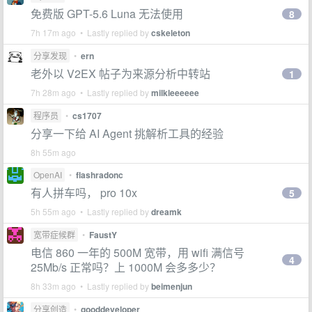
免费版 GPT-5.6 Luna 无法使用
8
7h 17m ago • Lastly replied by
cskeleton
分享发现
•
ern
老外以 V2EX 帖子为来源分析中转站
1
7h 28m ago • Lastly replied by
milkleeeeee
程序员
•
cs1707
分享一下给 AI Agent 挑解析工具的经验
8h 55m ago
OpenAI
•
flashradonc
有人拼车吗， pro 10x
5
5h 55m ago • Lastly replied by
dreamk
宽带症候群
•
FaustY
电信 860 一年的 500M 宽带，用 wifi 满信号
4
25Mb/s 正常吗？上 1000M 会多多少？
8h 33m ago • Lastly replied by
beimenjun
分享创造
•
gooddeveloper