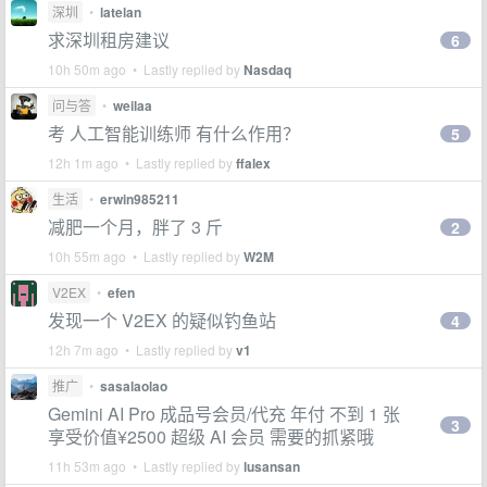
深圳
•
latelan
求深圳租房建议
6
10h 50m ago • Lastly replied by
Nasdaq
问与答
•
weilaa
考 人工智能训练师 有什么作用？
5
12h 1m ago • Lastly replied by
ffalex
生活
•
erwin985211
减肥一个月，胖了 3 斤
2
10h 55m ago • Lastly replied by
W2M
V2EX
•
efen
发现一个 V2EX 的疑似钓鱼站
4
12h 7m ago • Lastly replied by
v1
推广
•
sasalaolao
Gemini AI Pro 成品号会员/代充 年付 不到 1 张
3
享受价值¥2500 超级 AI 会员 需要的抓紧哦
11h 53m ago • Lastly replied by
lusansan