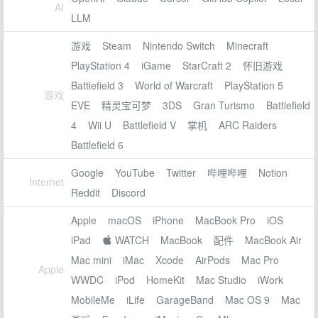
AI
LLM
游戏
Steam
Nintendo Switch
Minecraft
PlayStation 4
iGame
StarCraft 2
怀旧游戏
Battlefield 3
World of Warcraft
PlayStation 5
游戏
EVE
精灵宝可梦
3DS
Gran Turismo
Battlefield
4
Wii U
Battlefield V
掌机
ARC Raiders
Battlefield 6
Google
YouTube
Twitter
哔哩哔哩
Notion
Internet
Reddit
Discord
Apple
macOS
iPhone
MacBook Pro
iOS
iPad
 WATCH
MacBook
配件
MacBook Air
Mac mini
iMac
Xcode
AirPods
Mac Pro
Apple
WWDC
iPod
HomeKit
Mac Studio
iWork
MobileMe
iLife
GarageBand
Mac OS 9
Mac