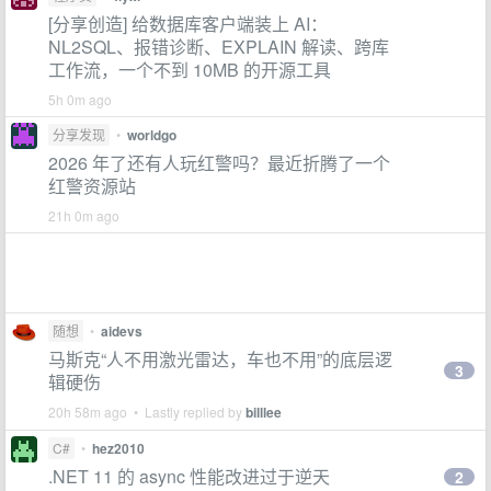
[分享创造] 给数据库客户端装上 AI：
NL2SQL、报错诊断、EXPLAIN 解读、跨库
工作流，一个不到 10MB 的开源工具
5h 0m ago
分享发现
•
worldgo
2026 年了还有人玩红警吗？最近折腾了一个
红警资源站
21h 0m ago
随想
•
aidevs
马斯克“人不用激光雷达，车也不用”的底层逻
3
辑硬伤
20h 58m ago • Lastly replied by
billlee
C#
•
hez2010
.NET 11 的 async 性能改进过于逆天
2