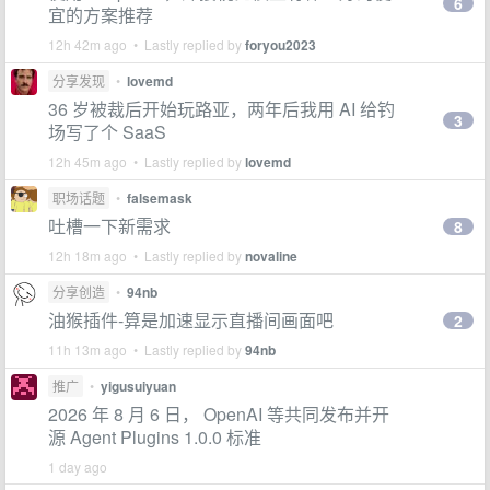
6
宜的方案推荐
12h 42m ago • Lastly replied by
foryou2023
分享发现
•
lovemd
36 岁被裁后开始玩路亚，两年后我用 AI 给钓
3
场写了个 SaaS
12h 45m ago • Lastly replied by
lovemd
职场话题
•
falsemask
吐槽一下新需求
8
12h 18m ago • Lastly replied by
novaline
分享创造
•
94nb
油猴插件-算是加速显示直播间画面吧
2
11h 13m ago • Lastly replied by
94nb
推广
•
yigusuiyuan
2026 年 8 月 6 日， OpenAI 等共同发布并开
源 Agent Plugins 1.0.0 标准
1 day ago