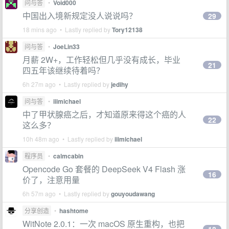
问与答
•
Void000
中国出入境新规定没人说说吗？
29
18 mins ago • Lastly replied by
Tory12138
问与答
•
JoeLin33
月薪 2W+，工作轻松但几乎没有成长，毕业
21
四五年该继续待着吗？
6h 27m ago • Lastly replied by
jedihy
问与答
•
iiimichael
中了甲状腺癌之后，才知道原来得这个癌的人
22
这么多？
10h 48m ago • Lastly replied by
iiimichael
程序员
•
calmcabin
Opencode Go 套餐的 DeepSeek V4 Flash 涨
16
价了，注意用量
6h 57m ago • Lastly replied by
gouyoudawang
分享创造
•
hashtome
WitNote 2.0.1：一次 macOS 原生重构，也把