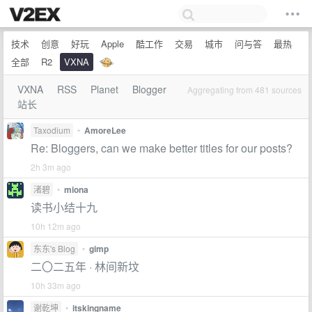
技术
创意
好玩
Apple
酷工作
交易
城市
问与答
最热
全部
R2
VXNA
VXNA
RSS
Planet
Blogger
Aggregating from 481 sources
站长
Taxodium
•
AmoreLee
Re: Bloggers, can we make better titles for our posts?
2h 3m ago
渚碧
•
miona
读书小结十九
10h 12m ago
东东's Blog
•
gimp
二〇二五年 · 林间新坟
10h 33m ago
谢乾坤
•
itskingname