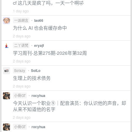
cf 这几天是疯了吗，一天一个啊🤣
1 day ago
一派胡言
•
lao66
为什么 AI 也会有缓存命中
2 days ago
二丫讲梵
•
eryajf
学习周刊-总第275期-2026年第32周
2 days ago
So!azy
•
SolLo
生理上的技术债务
2 days ago
小骨GT
•
rocyhua
今天认识一个职业⑨｜配音演员：你认识他的声音，却
从来不知道他的名字
2 days ago
小骨GT
•
rocyhua