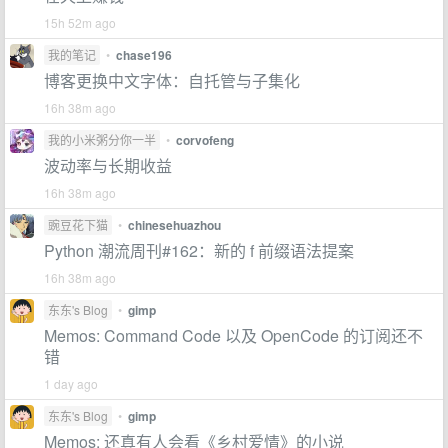
15h 52m ago
我的笔记
•
chase196
博客更换中文字体：自托管与子集化
16h 38m ago
我的小米粥分你一半
•
corvofeng
波动率与长期收益
16h 38m ago
豌豆花下猫
•
chinesehuazhou
Python 潮流周刊#162：新的 f 前缀语法提案
16h 38m ago
东东's Blog
•
gimp
Memos: Command Code 以及 OpenCode 的订阅还不
错
1 day ago
东东's Blog
•
gimp
Memos: 还真有人会看《乡村爱情》的小说