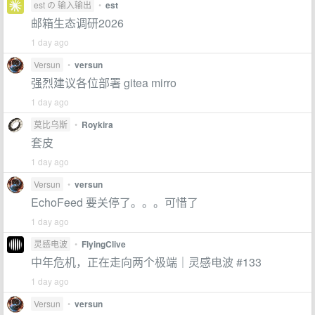
est の 输入输出
•
est
邮箱生态调研2026
1 day ago
Versun
•
versun
强烈建议各位部署 gitea mirro
1 day ago
莫比乌斯
•
Roykira
套皮
1 day ago
Versun
•
versun
EchoFeed 要关停了。。。可惜了
1 day ago
灵感电波
•
FlyingClive
中年危机，正在走向两个极端｜灵感电波 #133
1 day ago
Versun
•
versun