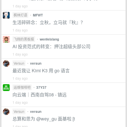
1 day ago
枫林灯语
•
MFWT
生活碎碎念：立秋，立马就『秋』？
1 day ago
飞翔的黑板报
•
wenfeixiang
AI 投资范式的转变：押注超级头部公司
1 day ago
Versun
•
versun
最近我让 Kimi K3 用 go 语言
1 day ago
运维咖啡吧
•
37Y37
向云端｜西南自驾08 - 镇远
1 day ago
Versun
•
versun
总算和思为 @wey_gu 面基啦 [t
1 day ago