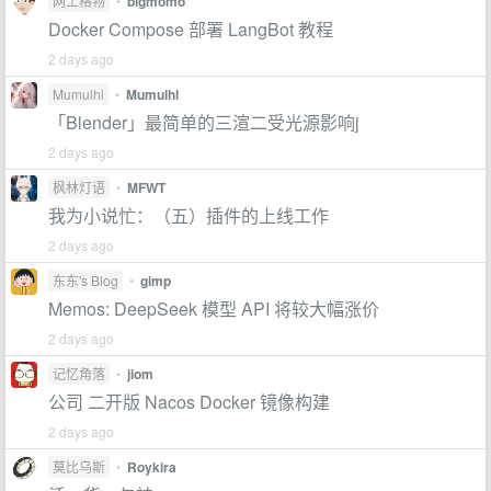
网工格物
•
bigmomo
Docker Compose 部署 LangBot 教程
2 days ago
Mumulhl
•
Mumulhl
「Blender」最简单的三渲二受光源影响j
2 days ago
枫林灯语
•
MFWT
我为小说忙：（五）插件的上线工作
2 days ago
东东's Blog
•
gimp
Memos: DeepSeek 模型 API 将较大幅涨价
2 days ago
记忆角落
•
jiom
公司 二开版 Nacos Docker 镜像构建
2 days ago
莫比乌斯
•
Roykira