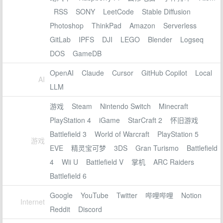
RSS
SONY
LeetCode
Stable Diffusion
Photoshop
ThinkPad
Amazon
Serverless
GitLab
IPFS
DJI
LEGO
Blender
Logseq
DOS
GameDB
OpenAI
Claude
Cursor
GitHub Copilot
Local
AI
LLM
游戏
Steam
Nintendo Switch
Minecraft
PlayStation 4
iGame
StarCraft 2
怀旧游戏
Battlefield 3
World of Warcraft
PlayStation 5
游戏
EVE
精灵宝可梦
3DS
Gran Turismo
Battlefield
4
Wii U
Battlefield V
掌机
ARC Raiders
Battlefield 6
Google
YouTube
Twitter
哔哩哔哩
Notion
Internet
Reddit
Discord