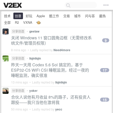
技术
创意
好玩
Apple
酷工作
交易
城市
问与答
最热
全部
R2
VXNA
分享创造
•
geelaw
关闭 Windows 11 窗口圆角边框（无需修改系
9
统文件/管理员权限）
8 mins ago • Lastly replied by
Need4more
分享创造
•
liqinliqin
昨天一天用 Codex 5.6 Sol 搞定的，基于
ESP32-C5 WiFi CSI 睡眠监测，经过一夜的
17
睡眠监测，确实很准
13 mins ago • Lastly replied by
liqinliqin
分享创造
•
yoker
合伙人说他有月收益 8%的路子，还有投资人
15
跟投——我只当他在激将我
50 mins ago • Lastly replied by
yecc