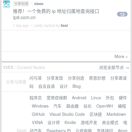
分享创造
•
xiuoo
推荐！一个免费的 ip 地址归属地查询接口
13
ip9.com.cn
1 day ago • Lastly replied by
5ssl
More »
V2EX
/ Curated Nodes
浏览全部节点 →
问与答
分享发现
分享创造
奇思妙想
分享邀请
分享与探索
码
自言自语
设计
Blog
程序员
宽带症候群
Android
Linux
外包
硬件
Windows
汽车
路由器
站长
OpenWrt
编程
GitHub
Visual Studio Code
区块链
Markdown
VXNA
设计师
Kindle
游戏开发
商业模式
电
Geek
动汽车
Raspberry Pi
云修电脑
字体排印
Atom