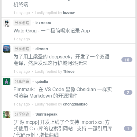
机终端
1 day ago • Lastly replied by
lozzow
分享创造
•
iextrastu
WaterGrug - 一个极简喝水记录 App
1 day ago
分享创造
•
dirstart
为了用上梁圣的 deepseek，开发了一个双语
10
翻译，然后发现这行护城河还挺深
1 day ago • Lastly replied by
Thiece
分享创造
•
quboliu
Flintmark：在 VS Code 里像 Obsidian 一样实
2
时渲染 Markdown 的开源插件
1 day ago • Lastly replied by
chongdianbao
分享创造
•
Sunrisepeak
[开源 mcpp] 开发上线了个支持 import xxx; 方
式使用 C++库的包索引网站 - 支持 一键引用库
1
/ 代码示例 / 增长曲线