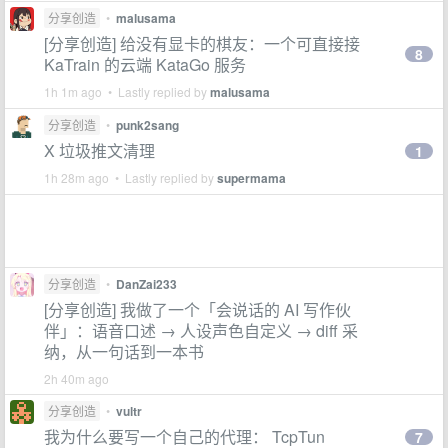
分享创造
•
malusama
[分享创造] 给没有显卡的棋友：一个可直接接
8
KaTrain 的云端 KataGo 服务
1h 1m ago • Lastly replied by
malusama
分享创造
•
punk2sang
X 垃圾推文清理
1
1h 28m ago • Lastly replied by
supermama
分享创造
•
DanZai233
[分享创造] 我做了一个「会说话的 AI 写作伙
伴」：语音口述 → 人设声色自定义 → diff 采
纳，从一句话到一本书
2h 40m ago
分享创造
•
vultr
我为什么要写一个自己的代理： TcpTun
7