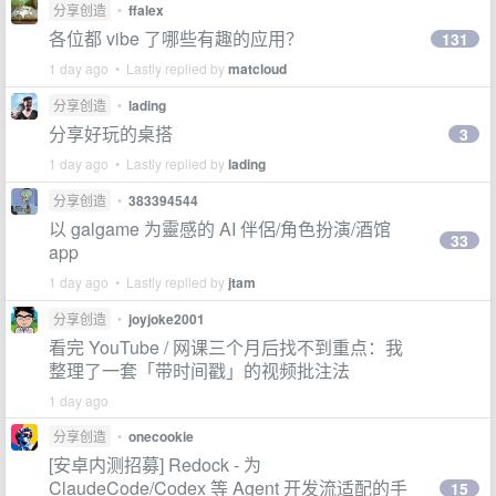
分享创造
•
ffalex
各位都 vibe 了哪些有趣的应用？
131
1 day ago • Lastly replied by
matcloud
分享创造
•
lading
分享好玩的桌搭
3
1 day ago • Lastly replied by
lading
分享创造
•
383394544
以 galgame 为靈感的 AI 伴侶/角色扮演/酒馆
33
app
1 day ago • Lastly replied by
jtam
分享创造
•
joyjoke2001
看完 YouTube / 网课三个月后找不到重点：我
整理了一套「带时间戳」的视频批注法
1 day ago
分享创造
•
onecookie
[安卓内测招募] Redock - 为
ClaudeCode/Codex 等 Agent 开发流适配的手
15