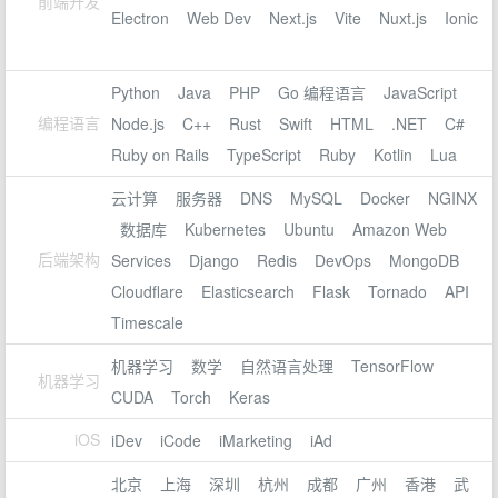
前端开发
Electron
Web Dev
Next.js
Vite
Nuxt.js
Ionic
Python
Java
PHP
Go 编程语言
JavaScript
编程语言
Node.js
C++
Rust
Swift
HTML
.NET
C#
Ruby on Rails
TypeScript
Ruby
Kotlin
Lua
云计算
服务器
DNS
MySQL
Docker
NGINX
数据库
Kubernetes
Ubuntu
Amazon Web
后端架构
Services
Django
Redis
DevOps
MongoDB
Cloudflare
Elasticsearch
Flask
Tornado
API
Timescale
机器学习
数学
自然语言处理
TensorFlow
机器学习
CUDA
Torch
Keras
iOS
iDev
iCode
iMarketing
iAd
北京
上海
深圳
杭州
成都
广州
香港
武