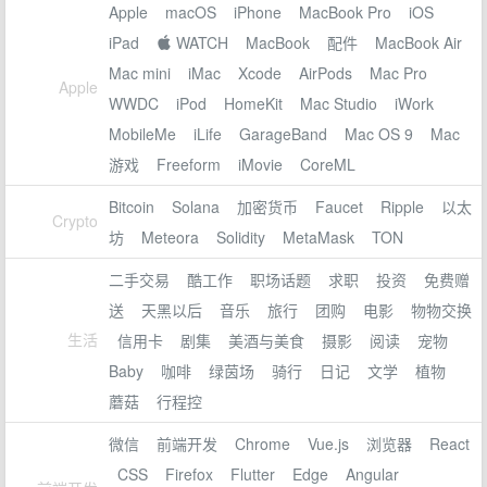
Apple
macOS
iPhone
MacBook Pro
iOS
iPad
 WATCH
MacBook
配件
MacBook Air
Mac mini
iMac
Xcode
AirPods
Mac Pro
Apple
WWDC
iPod
HomeKit
Mac Studio
iWork
MobileMe
iLife
GarageBand
Mac OS 9
Mac
游戏
Freeform
iMovie
CoreML
Bitcoin
Solana
加密货币
Faucet
Ripple
以太
Crypto
坊
Meteora
Solidity
MetaMask
TON
二手交易
酷工作
职场话题
求职
投资
免费赠
送
天黑以后
音乐
旅行
团购
电影
物物交换
生活
信用卡
剧集
美酒与美食
摄影
阅读
宠物
Baby
咖啡
绿茵场
骑行
日记
文学
植物
蘑菇
行程控
微信
前端开发
Chrome
Vue.js
浏览器
React
CSS
Firefox
Flutter
Edge
Angular