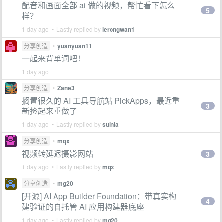
配音和画面全部 ai 做的视频，帮忙看下怎么
5
样？
1 day ago • Lastly replied by
lerongwan1
分享创造
•
yuanyuan11
一起来背单词吧！
1 day ago
分享创造
•
Zane3
搁置很久的 AI 工具导航站 PickApps，最近重
3
新捡起来重做了
1 day ago • Lastly replied by
suinia
分享创造
•
mqx
视频转延迟摄影网站
3
1 day ago • Lastly replied by
mqx
分享创造
•
mg20
[开源] AI App Builder Foundation：带真实构
4
建验证的自托管 AI 应用构建器底座
1 day ago • Lastly replied by
mg20