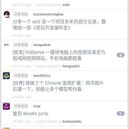
3h 31m ago • Lastly replied by
vultr
分享创造
•
kasheemirvinglew
分享一个 skill 读一个项目多年的提交记录，整
理成一部《项目开发编年史》
3h 44m ago
分享创造
•
hanguokai
[首发] VidServe 一键将电脑上的视频目录变为
4
局域网视频网站，手机电脑都能看
3h 47m ago • Lastly replied by
hanguokai
分享创造
•
best952cc
[自荐] 我做了个 Chrome 鉴图扩展：网页图片
右键一下，就能让多个模型帮你看
4h 43m ago
分享创造
•
mqx
复刻 doodle jump
1
4h 45m ago • Lastly replied by
keniusahdu