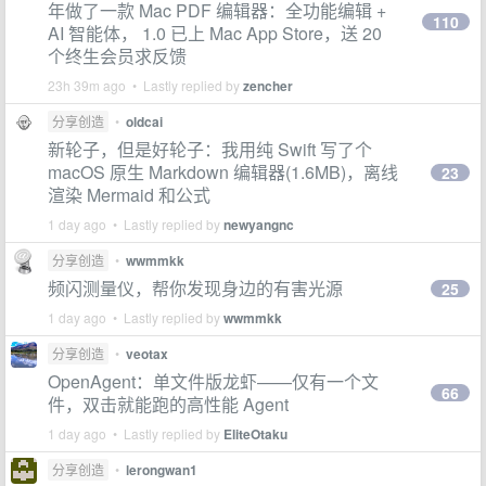
年做了一款 Mac PDF 编辑器：全功能编辑 +
110
AI 智能体， 1.0 已上 Mac App Store，送 20
个终生会员求反馈
23h 39m ago • Lastly replied by
zencher
分享创造
•
oldcai
新轮子，但是好轮子：我用纯 Swift 写了个
macOS 原生 Markdown 编辑器(1.6MB)，离线
23
渲染 Mermaid 和公式
1 day ago • Lastly replied by
newyangnc
分享创造
•
wwmmkk
频闪测量仪，帮你发现身边的有害光源
25
1 day ago • Lastly replied by
wwmmkk
分享创造
•
veotax
OpenAgent：单文件版龙虾——仅有一个文
66
件，双击就能跑的高性能 Agent
1 day ago • Lastly replied by
EliteOtaku
分享创造
•
lerongwan1