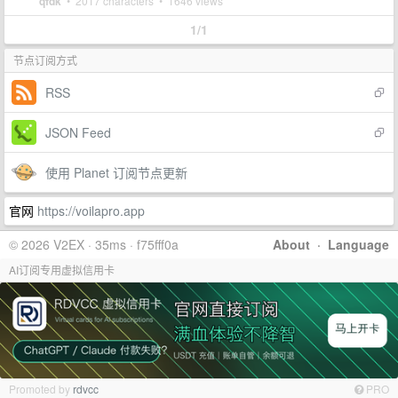
qfdk
• 2017 characters • 1646 views
1/1
节点订阅方式
RSS
JSON Feed
使用 Planet 订阅节点更新
官网
https://voilapro.app
© 2026 V2EX · 35ms · f75fff0a
About
·
Language
AI订阅专用虚拟信用卡
Promoted by
rdvcc
PRO