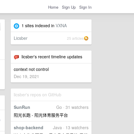
Home
Sign Up
Sign In
1 sites indexed in
VXNA
Licsber
25 articles
licsber's recent timeline updates
context not control
Dec 19, 2021
licsber's repos on GitHub
SunRun
Go · 31 watchers
阳光长跑 - 阳光体育服务平台
shop-backend
Java · 13 watchers