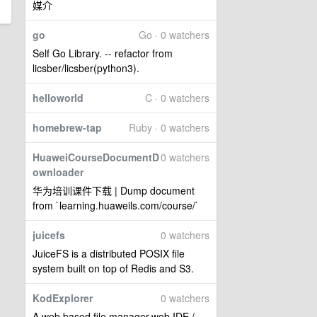
媒介
go
Go · 0 watchers
Self Go Library. -- refactor from
licsber/licsber(python3).
helloworld
C · 0 watchers
homebrew-tap
Ruby · 0 watchers
HuaweiCourseDocumentD
0 watchers
ownloader
华为培训课件下载 | Dump document
from `learning.huaweils.com/course/`
juicefs
0 watchers
JuiceFS is a distributed POSIX file
system built on top of Redis and S3.
KodExplorer
0 watchers
A web based file manager,web IDE /