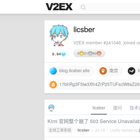
licsber
V2EX member #241046, joined on
4
21
60
0.04
blog.licsber.site
南京
li
17bhRg3F5iw3Xfr4ZrP25TUFezW8sZ2
licsber
提问
技术
Kimi 官网整个崩了 503 Service Unavailab
全球工单系统
•
licsber
•
Jul 19
• Lastly replied by