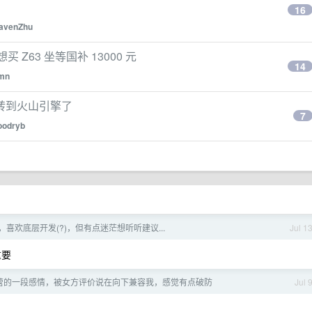
16
avenZhu
Z63 坐等国补 13000 元
14
lmn
转到火山引擎了
7
oodryb
，喜欢底层开发(?)，但有点迷茫想听听建议...
Jul 1
重要
营的一段感情，被女方评价说在向下兼容我，感觉有点破防
Jul 