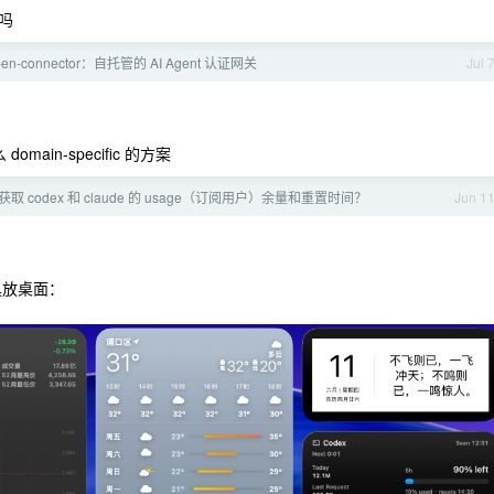
吗
pen-connector：自托管的 AI Agent 认证网关
Jul 
in-specific 的方案
获取 codex 和 claude 的 usage（订阅用户）余量和重置时间？
Jun 1
具放桌面：