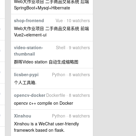
Web大作业项目 二手商品交易系统 后端
SpringBoot+Mysql+Hibernate
shop-frontend
Vue · 10 watchers
Web大作业项目 二手商品交易系统 前端
Vue2+element-ui
video-station-
Shell · 9 watchers
thumbnail
群晖Video station 自动生成缩略图
licsber-pypi
Python · 8 watchers
个人工具箱.
opencv-docker
Dockerfile · 8 watchers
opencv c++ compile on Docker
Xinshou
Python · 8 watchers
Xinshou is a WeChat user-friendly
framework based on flask.