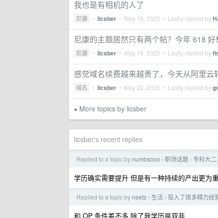
我也是有相机的人了
尼康
•
licsber
•
May 18, 2025
• Lastly replied by
H
尼康的主题居然只有两个帖？今年 618 好想买 
尼康
•
licsber
•
May 16, 2025
• Lastly replied by
f
感觉域名续费越来越贵了，今天从阿里云
域名
•
licsber
•
May 22, 2025
• Lastly replied by
g
More topics by licsber
»
licsber's recent replies
Replied to a topic by
numbsooo
职场话题
专科大二
›
›
学历确实需要提升 但是有一种持续的产出更为
Replied to a topic by
neetz
生活
投入了很多精力经
›
›
和 OP 条件差不多 除了我学历是双非