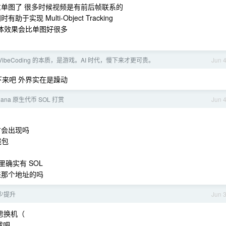
重单图了 很多时候视频是有前后帧联系的
现 Multi-Object Tracking
 整体效果会比单图好很多
VibeCoding 的本质，是游戏。AI 时代，慢下来才更可贵。
Jun 
来吧 外界实在是躁动
Solana 原生代币 SOL 打赏
Jun 
才会出现吗
钱包
里确实有 SOL
来那个地址的吗
少提升
Jun 
虑换机（
成吧