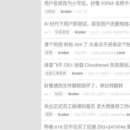
用户名修改为小写后，好像 VXNA 名称
VXNA
•
licsber
•
Jun 12
AI 时代下用户即测试，甚至用户还要掏
1
分享发现
•
licsber
•
Jul 5
• Lastly replied by
凑个热闹 新帖 404 了 大家点不进来这个
反馈
•
licsber
•
May 26
• Lastly replied by
Livid
排查飞牛 OS1 挂载 Cloudreve4 失败
全球工单系统
•
licsber
•
Dec 14, 2025
• Lastly rep
好像遇到文件静默损坏了，单比特翻转
1
NAS
•
licsber
•
Nov 21, 2025
• Lastly repli
央企正式员工被通知裁员 求大佬推荐工作
求职
•
licsber
•
Sep 16, 2025
• Lastly replied by
le
昨晚 618 忍不住买了尼康 Z63+2470f/4s 