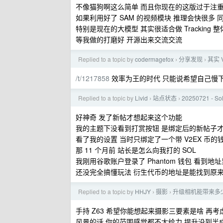
不像猫狗啊这么简单 而且你现在的这版过于注
如果利用好了 SAM 的视频模块 推理会快很多 同时有助于实
特别是现在的大模型 其实很适合做 Tracking
等我做的打磨好 开源出来交流交流
Replied to a topic by
codermagefox
分享发现
其实 
›
›
/t/1217858
效率为王的时代 只能说希望自己慢下
Replied to a topic by
Livid
站点状态
20250721 - 
›
›
好神奇 发了新帖才想起来这个功能
我的主题下没看到打赏按钮 是绑定后的新帖子
看了我的设置 当时只绑定了一个带 V2EX 币的
那 11 个月前 站长是怎么向我打的 SOL
我刚用谷歌账户登录了 Phantom 钱包 看到地址
还没完全搞懂玩法 衍生代币的地址是能找到原
Replied to a topic by
HHJY
摄影
升级相机能带来多
›
›
手持 Z63 希望你能想起来摄影三要素是啥 再考
风景的话 你的范围感觉都不太给力 提升没到半