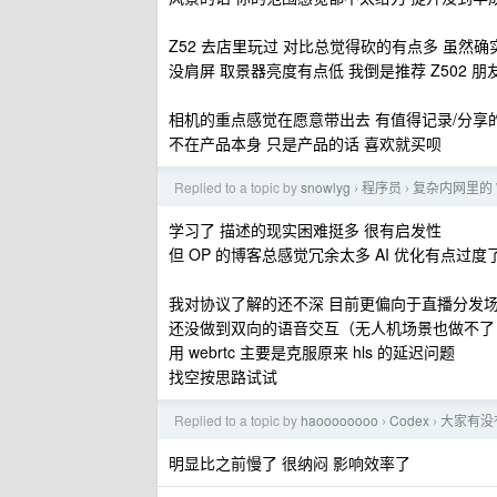
Z52 去店里玩过 对比总觉得砍的有点多 虽然
没肩屏 取景器亮度有点低 我倒是推荐 Z502 
相机的重点感觉在愿意带出去 有值得记录/分享
不在产品本身 只是产品的话 喜欢就买呗
Replied to a topic by
snowlyg
程序员
复杂内网里的 
›
›
学习了 描述的现实困难挺多 很有启发性
但 OP 的博客总感觉冗余太多 AI 优化有点过度
我对协议了解的还不深 目前更偏向于直播分发
还没做到双向的语音交互（无人机场景也做不了
用 webrtc 主要是克服原来 hls 的延迟问题
找空按思路试试
Replied to a topic by
haoooooooo
Codex
大家有没
›
›
明显比之前慢了 很纳闷 影响效率了