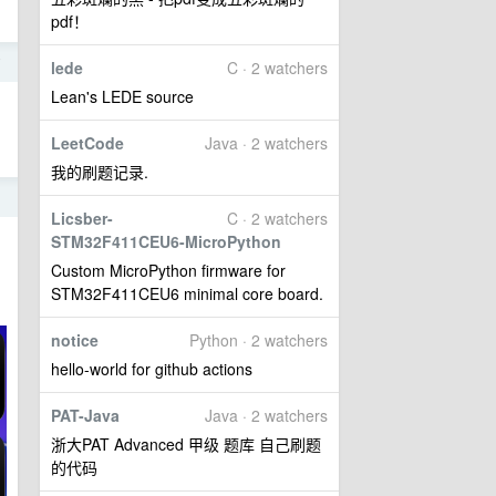
pdf！
7
lede
C · 2 watchers
Lean's LEDE source
LeetCode
Java · 2 watchers
我的刷题记录.
1
Licsber-
C · 2 watchers
STM32F411CEU6-MicroPython
Custom MicroPython firmware for
STM32F411CEU6 minimal core board.
notice
Python · 2 watchers
hello-world for github actions
PAT-Java
Java · 2 watchers
浙大PAT Advanced 甲级 题库 自己刷题
的代码