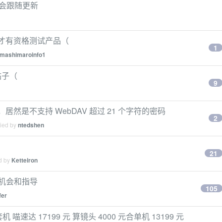
不会跟随更新
钱才有资格测试产品（
1
mashimaroinfo1
帖子（
9
原因，居然是不支持 WebDAV 超过 21 个字符的密码
2
lied by
ntedshen
21
ed by
Ketteiron
机会和指导
105
fer
套机 喵速达 17199 元 算镜头 4000 元合单机 13199 元