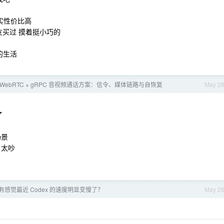
确实性价比高
朋友买过 摸着挺小巧的
的生活
WebRTC + gRPC 音视频通话方案：信令、媒体链路与自恢复
May 2
了
场景
 太吵
有感觉最近 Codex 的速度明显变慢了？
May 2