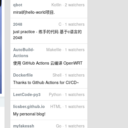
qbot
Kotlin · 2 watchers
mirai的hello-world项目.
2048
C · 1 watchers
just practice - 练手的代码 基于c语言的
2048
AutoBuild-
Makefile · 1 watchers
Actions
使用 GitHub Actions 云编译 OpenWRT
Dockerfile
Shell · 1 watchers
Thanks to Github Actions for CI/CD~
LeetCode-py3
Python · 1 watchers
6
licsber.github.io
HTML · 1 watchers
My personal blog!
myfakessh
Go · 1 watchers