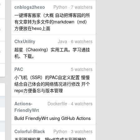
cnblogs2hexo
Python · 7 watchers
一键博客搬家（大概 自动把博客园的所
有文章转为多文件的markdown（md）
方便放在hexo上面
ChxUtility
Java · 6 watchers
超星（Chaoxing）实用工具。学习通挂
机、下载。
PAC
5 watchers
小飞机（SSR）的PAC自定义配置 慢慢
结合自己体会的网络情况进行修改 开个
repo方便备忘与版本管理
3
Actions-
Dockerfile · 4 watchers
FriendlyWrt
Build FriendlyWrt using GitHub Actions
9
Colorful-Black
Python · 3 watchers
五彩斑斓的黑 - 把pdf变成五彩斑斓的