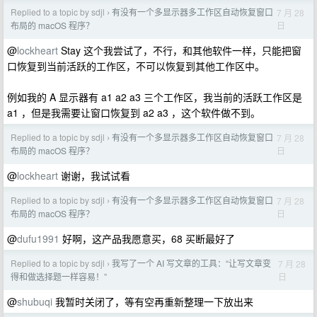
Replied to a topic by sdjl
有没有一个多显示器多工作区自动恢复窗口
7 月 28
›
日
布局的 macOS 程序？
@
lockheart
Stay 这个我尝试了，不行，和其他软件一样，只能把窗
口恢复到当前活跃的工作区，不可以恢复到其他工作区中。
例如我的 A 显示器有 a1 a2 a3 三个工作区，我当前的活跃工作区是
a1 ，但是我需要让窗口恢复到 a2 a3 ，这个软件做不到。
Replied to a topic by sdjl
有没有一个多显示器多工作区自动恢复窗口
7 月 28
›
日
布局的 macOS 程序？
@
lockheart
谢谢，我试试看
Replied to a topic by sdjl
有没有一个多显示器多工作区自动恢复窗口
7 月 28
›
日
布局的 macOS 程序？
@
dufu1991
好啊，这产品我愿意买，68 买断最好了
Replied to a topic by sdjl
我写了一个 AI 写文章的工具：“让写文章变
7 月 28
›
日
得和做选择题一样容易！”
@
shubuqi
我暂时关闭了，等有空再重新整理一下放出来