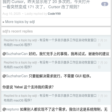
我的 Cursor，昨天显示用了 20 多次的，今天打开
2
一看突然变成 171 次了， Cursor 改了规则？
Aug 10, 2025 • Lastly replied by
CodeY99
More topics by sdjl
»
sdjl's recent replies
Replied to a topic by sdjl
有没有一个多显示器多工作区自动恢复窗口
7 月 31
›
日
布局的 macOS 程序？
@
SuzhaharCan
好的，我忙完手上的事情，我再试试，谢谢你的建议
Replied to a topic by sdjl
有没有一个多显示器多工作区自动恢复窗口
7 月 30
›
日
布局的 macOS 程序？
@
SuzhaharCan
只要能解决需求就行，不需要 GUI 程序。
你是说 Yabai 这个支持我的需求？
Replied to a topic by sdjl
有没有一个多显示器多工作区自动恢复窗口
7 月 30
›
日
布局的 macOS 程序？
@
neptuno
如果别人都实现不了这个需求，我估计这是系统限制，无