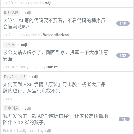
Jul 29 • Lastly replied by
sdjl
职场话题
•
sdjl
讨论： AI 写的代码要不要看，不看代码的程序员
119
会被淘汰吗？
Jul 7 • Lastly replied by
WaldenHorizon
程序员
•
sdjl
被公安请去喝茶了，刚回到家，提醒一下大家注意
103
安全
Jun 10 • Lastly replied by
ilikexff
PlayStation 5
•
sdjl
如何买到 PS5 手柄「原装」导电胶？或者大厂品
牌的也行，淘宝京东找不到
Jun 6
分享创造
•
sdjl
我开发的第一款 APP“陪娃口袋”，让家长高质量地
10
陪伴 3-12 岁的孩子。
Feb 6 • Lastly replied by
sdjl