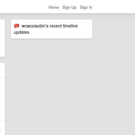
Home
Sign Up
Sign In
wcwcxiaobin's recent timeline
updates