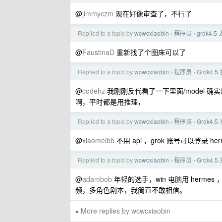
@
jimmyczm
现在好像审查了，不行了
Replied to a topic by
wcwcxiaobin
程序员
grok4.5
›
›
@
FaustinaD
重新找了个图床可以了
Replied to a topic by
wcwcxiaobin
程序员
Grok4.
›
›
@
codehz
我刚刚反代看了一下里面/model 
啊，平时都是用推理，
Replied to a topic by
wcwcxiaobin
程序员
Grok4.
›
›
@
xiaomeibb
不用 api ，grok 账号可以登录 he
Replied to a topic by
wcwcxiaobin
程序员
Grok4.
›
›
@
adambob
年轻的选手，win 电脑用 hermes 
频，多角色剧本，我简直不敢相信。
More replies by wcwcxiaobin
»