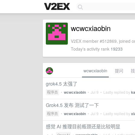
wcwcxiaobin
V2EX member #512869, joined on
Today's activity rank
19233
wcwcxiaobin
提问
技
grok4.5 太强了
程序员
•
wcwcxiaobin
•
Jul 9
• Lastly replied by
k
Grok4.5 发布 测试了一下
程序员
•
wcwcxiaobin
•
Jul 9
• Lastly replied by
xi
感觉 AI 推理目前瓶颈还是比较明显
1
OpenAI
•
•
Jul 6
• Lastly repli