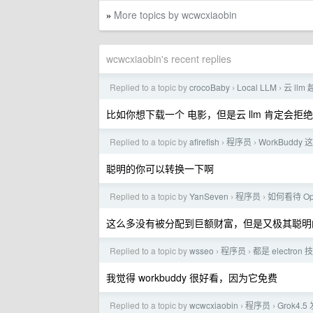
More topics by wcwcxiaobin
»
wcwcxiaobin's recent replies
Replied to a topic by
crocoBaby
Local LLM
云 ll
›
›
比如你想下载一个 电影，但是云 llm 肯定会
Replied to a topic by
afirefish
程序员
WorkBuddy
›
›
聪明的你可以转换一下啊
Replied to a topic by
YanSeven
程序员
如何看待 Op
›
›
这么多没有被分配到巨额财富，但是又极其聪明的
Replied to a topic by
wsseo
程序员
都是 electron
›
›
我觉得 workbuddy 很好看，因为它免费
Replied to a topic by
wcwcxiaobin
程序员
Grok4.
›
›