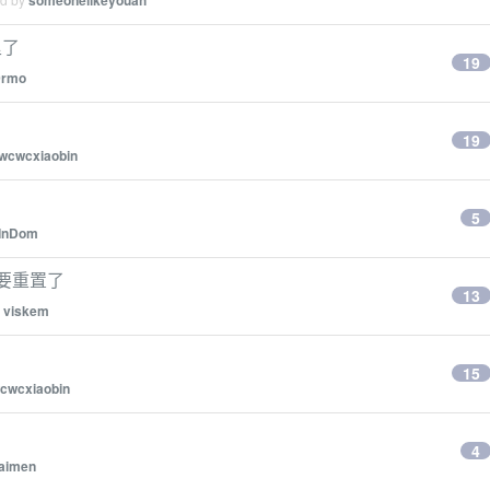
someonelikeyouah
里了
19
0rmo
19
wcwcxiaobin
5
InDom
该要重置了
13
y
viskem
15
cwcxiaobin
4
aimen