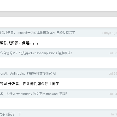
m 越卷越便宜， mac 统一内存本地部署 32b 已经没意义了
4 days ag
拒绝帮你找资源，但是。。。
 这么自信的么？只支持/v1/chat/completions 端点格式！
Jul 3
enAI、Anthropic、谷歌呼吁放慢研究 AI
Jul 2
 ai 开发者，你让他们怎么停止脚步
 技术，为什么 workbuddy 的文字比 traework 更糊？
Jul 2
5 发布 测试了一下
Jul 