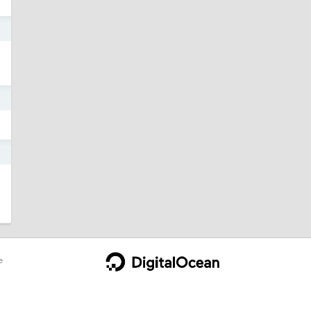
6
2
8
e