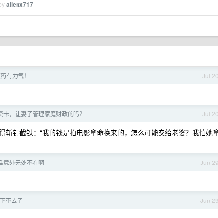
 by
alienx717
这药有力气！
Jul 2
资卡，让妻子管理家庭财政的吗？
Jul 2
得斩钉截铁：“我的钱是拍电影拿命换来的，怎么可能交给老婆？我怕她
活意外无处不在啊
Jun 2
..下不去了
Jun 2