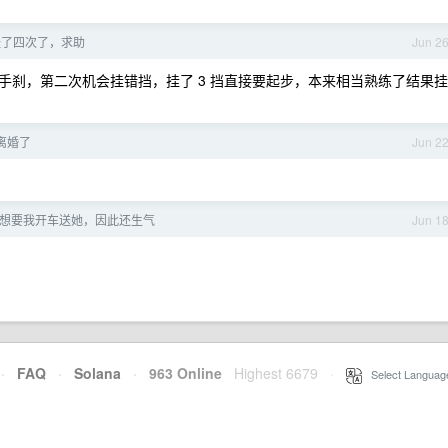
挂了四次了，求助
Jun 2
手刹，第二次机会挂错挡，挂了 3 挡直接要起步，本来相当熟练了结果挂
离婚了
Jun 2
想要我开车送她，因此还生气
Jun 1
·
FAQ
·
Solana
·
963 Online
Highest 6679
·
Select Languag