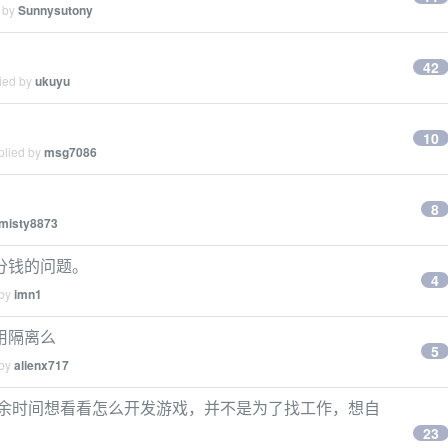
d by
Sunnysutony
42
lied by
ukuyu
？
10
plied by
msg7086
8
misty8873
分钱的问题。
4
 by
imn1
用隔离么
5
 by
alienx717
发经验，业余时间想看看怎么开发游戏，并不是为了找工作，想自
23