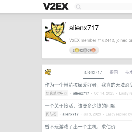
alienx717
V2EX member #162442, joined on
2
82
69
alienx717
提问
技
作为一个带薪拉屎爱好者，我真的无法忍
信息处理中心
•
alienx717
•
Oct 14, 2025
• Lastly r
一个关于接活，该要多少钱的问题
问与答
•
alienx717
•
Jul 3, 2023
• Lastly replied b
暂不玩游戏了出一个主机，求估价