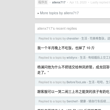
程序员
•
alienx717
•
Apr 13, 2020
• Lastly replied
More topics by alienx717
»
alienx717's recent replies
Replied to a topic by
chevalier
生活
司美格鲁肽，
›
›
我一个半月晚上不吃饭，也掉了 10 斤
Replied to a topic by
wildlynx
生活
有结婚后上交工
›
›
杨澜问他为什么不把钱交给林凤娇管，成龙回答
走了。”
Replied to a topic by
BeforeTooLate
生活
哈哈，生
›
›
跟客服可以一哭二闹三上吊之能哭的孩子有奶吃
Replied to a topic by
Sercheif
健康
骑自行车后续...
›
›