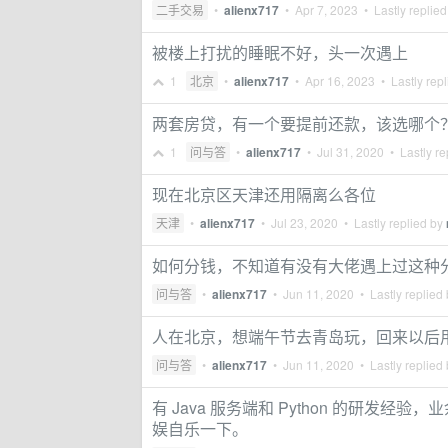
二手交易
•
alienx717
•
Apr 7, 2023
• Lastly replie
被楼上打扰的睡眠不好，头一次遇上
1
北京
•
alienx717
•
Apr 16, 2023
• Lastly rep
两套房贷，有一个要提前还款，该选哪个
1
问与答
•
alienx717
•
Jul 31, 2020
• Lastly re
现在北京区天津还用隔离么各位
天津
•
alienx717
•
Jul 23, 2020
• Lastly replied by
如何分钱，不知道有没有大佬遇上过这种
问与答
•
alienx717
•
Jun 11, 2020
• Lastly replied
人在北京，想端午节去青岛玩，回来以后
问与答
•
alienx717
•
Jun 11, 2020
• Lastly replied
有 Java 服务端和 Python 的研
娱自乐一下。