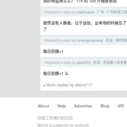
高阶帝蓝神文么？ 175 的 120 斤微胖男孩
Replied to a topic by
xiaoHuaJia
广州
广州科目三
›
›
居然没有人像我，过于自信，出考场的时候忘了
了
Replied to a topic by
rumengzhenxing
生活
突然想
›
›
每日恐婚+1
Replied to a topic by
sport123
生活
术后第八天老婆
›
›
每日恐婚+1 么
More replies by alienx717
»
About
·
Help
·
Advertise
·
Blog
·
API
创意工作者们的社区
World is powered by solitude