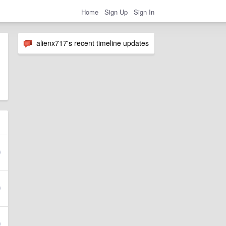
Home
Sign Up
Sign In
alienx717's recent timeline updates