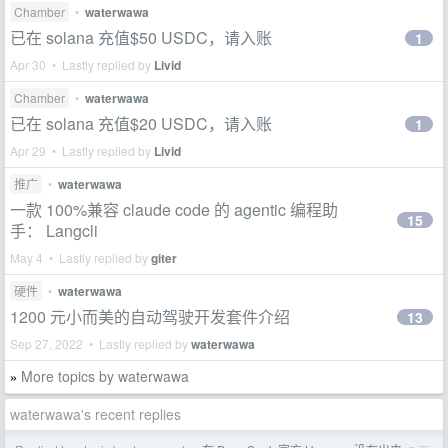
Chamber
•
waterwawa
已在 solana 充值$50 USDC，请入账
1
Apr 30 • Lastly replied by
Livid
Chamber
•
waterwawa
已在 solana 充值$20 USDC，请入账
1
Apr 29 • Lastly replied by
Livid
推广
•
waterwawa
一款 100%兼容 claude code 的 agentic 编程助
15
手： Langcli
May 4 • Lastly replied by
giter
硬件
•
waterwawa
1200 元小而美的自动驾驶开发套件介绍
13
Sep 27, 2022 • Lastly replied by
waterwawa
More topics by waterwawa
»
waterwawa's recent replies