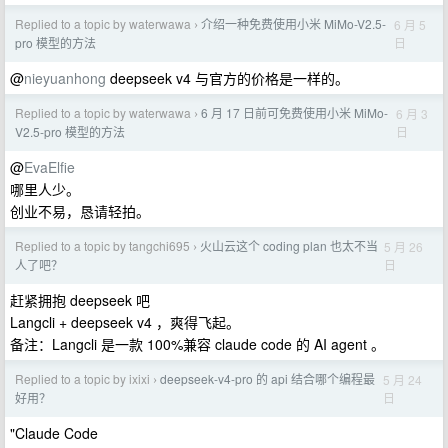
Replied to a topic by waterwawa
介绍一种免费使用小米 MiMo-V2.5-
6 月 5
›
日
pro 模型的方法
@
nieyuanhong
deepseek v4 与官方的价格是一样的。
Replied to a topic by waterwawa
6 月 17 日前可免费使用小米 MiMo-
6 月 3
›
日
V2.5-pro 模型的方法
@
EvaElfie
哪里人少。
创业不易，恳请轻拍。
Replied to a topic by tangchi695
火山云这个 coding plan 也太不当
5 月 26
›
日
人了吧？
赶紧拥抱 deepseek 吧
Langcli + deepseek v4 ，爽得飞起。
备注：Langcli 是一款 100%兼容 claude code 的 AI agent 。
Replied to a topic by ixixi
deepseek-v4-pro 的 api 结合哪个编程最
5 月 24
›
日
好用？
"Claude Code