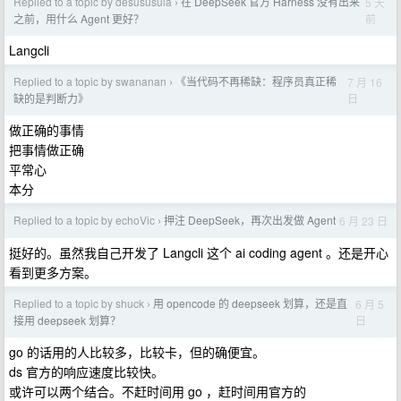
Replied to a topic by desususula
在 DeepSeek 官方 Harness 没有出来
5 天
›
前
之前，用什么 Agent 更好？
Langcli
Replied to a topic by swananan
《当代码不再稀缺：程序员真正稀
7 月 16
›
日
缺的是判断力》
做正确的事情
把事情做正确
平常心
本分
Replied to a topic by echoVic
押注 DeepSeek，再次出发做 Agent
6 月 23 日
›
挺好的。虽然我自己开发了 Langcli 这个 ai coding agent 。还是开心
看到更多方案。
Replied to a topic by shuck
用 opencode 的 deepseek 划算，还是直
6 月 5
›
日
接用 deepseek 划算？
go 的话用的人比较多，比较卡，但的确便宜。
ds 官方的响应速度比较快。
或许可以两个结合。不赶时间用 go ，赶时间用官方的