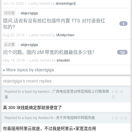
Jun 15, 2025 • Lastly replied by
dreamingclj
问与答
•
objectgiga
提问,话说有没有抢红包插件内置 TTS 对付语音红
1
包的?
Aug 22, 2018 • Lastly replied by
iAndychan
云计算
•
objectgiga
问个问题。国内 2M 带宽的机器最低多少钱？
10
May 19, 2018 • Lastly replied by
shaobin
More topics by objectgiga
»
objectgiga's recent replies
Replied to a topic by karelcc
广西电信家宽对特定网段上行精准限
6 月 15
›
日
速
真 300 块钱能搞定那就很便宜了
Replied to a topic by Aestas16
关于异地组网中转服务器
6 月 12 日
›
你直接用阿里云就是，不过我是阿里云+家宽混合用