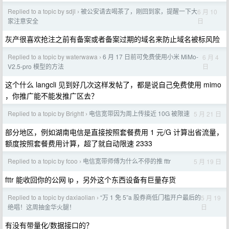
Replied to a topic by sdjl
被公安请去喝茶了，刚回到家，提醒一下大
6 月 10
›
日
家注意安全
灰产很喜欢抢注之前有备案或者备案过期的域名来防止域名被标风险
Replied to a topic by waterwawa
6 月 17 日前可免费使用小米 MiMo-
6 月 4
›
日
V2.5-pro 模型的方法
这个什么 langcli 见到好几次这样发帖了，都是说自己免费使用 mimo
，你推广能不能发推广区去？
Replied to a topic by Brightt
电信宽带因为周上传接近 10G 被限速
5 月 21 日
›
部分地区，例如湖南电信是直接按照套餐费用 1 元/G 计算出省流量，
额度按照套餐费用计算，超了就自动限速 2333
Replied to a topic by fcoo
电信宽带师傅为什么不停的推 fttr
5 月 19 日
›
fttr 能收回你的公网 ip ，另外这个东西设备有巨量存货
Replied to a topic by daxiaolian
“万 1 免 5”a 股券商低门槛开户最后的
5 月 19
›
日
绝唱！这周抽金华火腿！
有没有带量化/数据接口的？