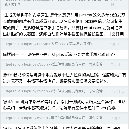
日
截图软件？
“生成质量也不如安卓原生”是什么意思？用 picsew 这么多年也没发现
长截图的图片有什么质量问题。现在我不使用 picsew 的屏幕录制生
成截图了，更多时候是单张手动截图，只要打开 picsew 就能自动弹
出拼贴好的长截图，还能自动删除单张截图仅保留长截图，非常好用
Replied to a topic by Sunyin
大家 codex 都是怎么订阅的
7 月 10 日
›
借楼问一下，现在是不是订阅 plus 后就不会要求手机号验证了？
Replied to a topic by cMoon
滨江仲裁调解员有大病，怎么投诉
7 月 3 日
›
@
djs
我只能说法院这个地方就是个压力拉满的高压锅，强度和大厂有
过之无不及，共情不共情也好，想要解决事情没必要情绪化
Replied to a topic by cMoon
滨江仲裁调解员有大病，怎么投诉
7 月 3 日
›
@
cMoon
调解书都已经弄好了，临门一脚就可以结束这个案件，谁都
心急吧，劳动仲裁不知道怎样，法院是有案件审理时间 kpi 的😂
Replied to a topic by cMoon
滨江仲裁调解员有大病，怎么投诉
7 月 3 日
›
@
djs
现在司法系统绝大部分基层工作人员都是没编制的，谁不是打工