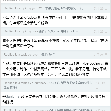
Replied to a topic by yuxi521
苹果充值送 10%优惠又有了。
7 月 29 日
›
不知道为什么 dropbox 明明在中国不可用，但是却能在国区下载和订
阅，每年都靠这个活动省钱😂
Replied to a topic by ota
辗转后又从 obs 回到了 notion
7 月 29 日
›
我不太理解的是为什么 notion 不提供自定义字体的功能，默认字体适
合浏览但不适合写作
Replied to a topic by rpish
技术已死？
7 月 25 日
›
产品最重要的是持续迭代更新和收集用户意见改进，vibe coding 出来
一个应用，制作一个付费网站，草草宣传一波，看不见用户转化率就
放在那不动，这种产品根本不合格，也无法跑通商业模式
Replied to a topic by autumncry
IOS 到底有没有类似安卓的原生长
7 月 19
›
日
截图软件？
@
daniums
#6 只要是有共同部分的最近几张截图，你打开应用会被自
动拼接
Replied to a topic by autumncry
IOS 到底有没有类似安卓的原生长
7 月 18
›