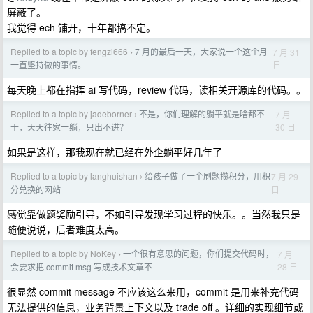
屏蔽了。
我觉得 ech 铺开，十年都搞不定。
Replied to a topic by fengzi666
7 月的最后一天，大家说一个这个月
7 月 31
›
日
一直坚持做的事情。
每天晚上都在指挥 ai 写代码，review 代码，读相关开源库的代码。。
Replied to a topic by jadeborner
不是，你们理解的躺平就是啥都不
7 月
›
30 日
干，天天往家一躺，只出不进？
如果是这样，那我现在就已经在外企躺平好几年了
Replied to a topic by langhuishan
给孩子做了一个刷题攒积分，用积
7 月 29
›
日
分兑换的网站
感觉靠做题奖励引导，不如引导发现学习过程的快乐。。当然我只是
随便说说，后者难度太高。
Replied to a topic by NoKey
一个很有意思的问题，你们提交代码时，
7 月
›
28 日
会要求把 commit msg 写成技术文章不
很显然 commit message 不应该这么来用，commit 是用来补充代码
无法提供的信息，业务背景上下文以及 trade off 。详细的实现细节或