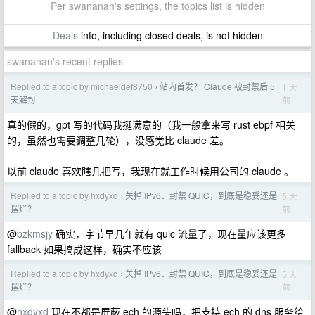
Per swananan's settings, the topics list is hidden
Deals
info, including closed deals, is not hidden
swananan's recent replies
Replied to a topic by michaeldef8750
站内首发？ Claude 被封禁后 5
1 天
›
前
天解封
真的假的，gpt 写的代码我挺满意的（我一般拿来写 rust ebpf 相关
的，虽然也需要调整几轮），没感觉比 claude 差。
以前 claude 喜欢瞎几把写，我现在就工作时候用公司的 claude 。
Replied to a topic by hxdyxd
关掉 IPv6、封禁 QUIC，到底是稳妥还是
5 天
›
前
摆烂？
@
bzkmsjy
确实，字节早几年就有 quic 流量了，现在量应该更多
fallback 如果搞成这样，确实不应该
Replied to a topic by hxdyxd
关掉 IPv6、封禁 QUIC，到底是稳妥还是
5 天
›
前
摆烂？
@
hxdyxd
现在不都是屏蔽 ech 的源头吗，把支持 ech 的 dns 服务给