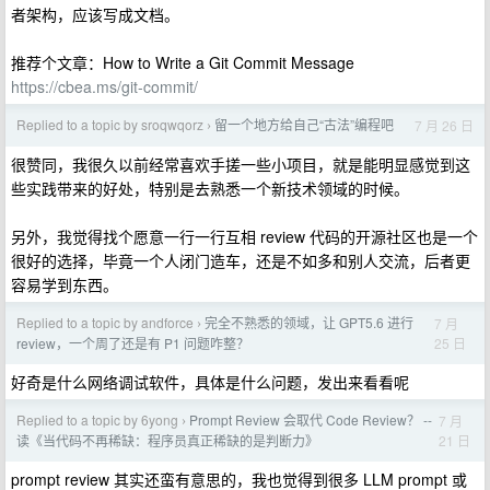
者架构，应该写成文档。
推荐个文章：How to Write a Git Commit Message
https://cbea.ms/git-commit/
Replied to a topic by sroqwqorz
留一个地方给自己“古法”编程吧
7 月 26 日
›
很赞同，我很久以前经常喜欢手搓一些小项目，就是能明显感觉到这
些实践带来的好处，特别是去熟悉一个新技术领域的时候。
另外，我觉得找个愿意一行一行互相 review 代码的开源社区也是一个
很好的选择，毕竟一个人闭门造车，还是不如多和别人交流，后者更
容易学到东西。
Replied to a topic by andforce
完全不熟悉的领域，让 GPT5.6 进行
7 月
›
25 日
review，一个周了还是有 P1 问题咋整？
好奇是什么网络调试软件，具体是什么问题，发出来看看呢
Replied to a topic by 6yong
Prompt Review 会取代 Code Review？ --
7 月
›
21 日
读《当代码不再稀缺：程序员真正稀缺的是判断力》
prompt review 其实还蛮有意思的，我也觉得到很多 LLM prompt 或