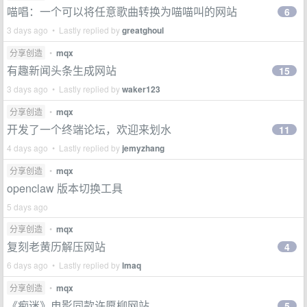
喵唱：一个可以将任意歌曲转换为喵喵叫的网站
6
3 days ago • Lastly replied by
greatghoul
分享创造
•
mqx
有趣新闻头条生成网站
15
3 days ago • Lastly replied by
waker123
分享创造
•
mqx
开发了一个终端论坛，欢迎来划水
11
4 days ago • Lastly replied by
jemyzhang
分享创造
•
mqx
openclaw 版本切换工具
5 days ago
分享创造
•
mqx
复刻老黄历解压网站
4
6 days ago • Lastly replied by
lmaq
分享创造
•
mqx
《痴迷》电影同款许愿柳网站
5