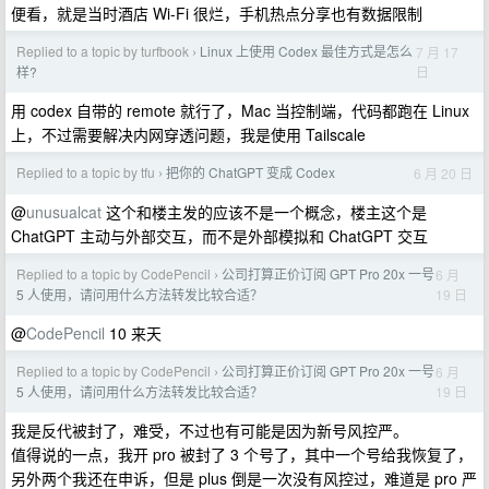
便看，就是当时酒店 Wi-Fi 很烂，手机热点分享也有数据限制
Replied to a topic by turfbook
Linux 上使用 Codex 最佳方式是怎么
7 月 17
›
日
样?
用 codex 自带的 remote 就行了，Mac 当控制端，代码都跑在 Linux
上，不过需要解决内网穿透问题，我是使用 Tailscale
Replied to a topic by tfu
把你的 ChatGPT 变成 Codex
6 月 20 日
›
@
unusualcat
这个和楼主发的应该不是一个概念，楼主这个是
ChatGPT 主动与外部交互，而不是外部模拟和 ChatGPT 交互
Replied to a topic by CodePencil
公司打算正价订阅 GPT Pro 20x 一号
6 月
›
19 日
5 人使用，请问用什么方法转发比较合适？
@
CodePencil
10 来天
Replied to a topic by CodePencil
公司打算正价订阅 GPT Pro 20x 一号
6 月
›
19 日
5 人使用，请问用什么方法转发比较合适？
我是反代被封了，难受，不过也有可能是因为新号风控严。
值得说的一点，我开 pro 被封了 3 个号了，其中一个号给我恢复了，
另外两个我还在申诉，但是 plus 倒是一次没有风控过，难道是 pro 严