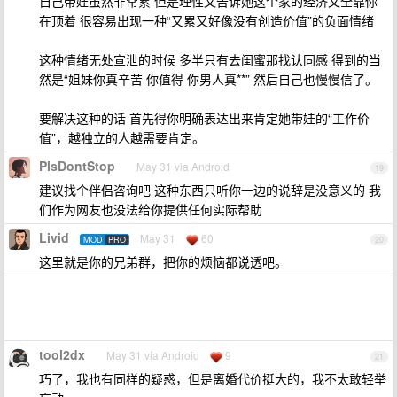
自己带娃虽然非常累 但是理性又告诉她这个家的经济又全靠你
在顶着 很容易出现一种“又累又好像没有创造价值”的负面情绪
这种情绪无处宣泄的时候 多半只有去闺蜜那找认同感 得到的当
然是“姐妹你真辛苦 你值得 你男人真**” 然后自己也慢慢信了。
要解决这种的话 首先得你明确表达出来肯定她带娃的“工作价
值”，越独立的人越需要肯定。
PlsDontStop
May 31 via Android
19
建议找个伴侣咨询吧 这种东西只听你一边的说辞是没意义的 我
们作为网友也没法给你提供任何实际帮助
Livid
May 31
60
MOD
PRO
20
这里就是你的兄弟群，把你的烦恼都说透吧。
tool2dx
May 31 via Android
9
21
巧了，我也有同样的疑惑，但是离婚代价挺大的，我不太敢轻举