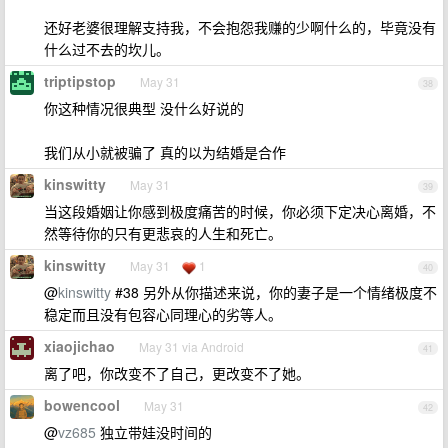
还好老婆很理解支持我，不会抱怨我赚的少啊什么的，毕竟没有
什么过不去的坎儿。
triptipstop
May 31
38
你这种情况很典型 没什么好说的
我们从小就被骗了 真的以为结婚是合作
kinswitty
May 31
39
当这段婚姻让你感到极度痛苦的时候，你必须下定决心离婚，不
然等待你的只有更悲哀的人生和死亡。
kinswitty
May 31
1
40
@
kinswitty
#38 另外从你描述来说，你的妻子是一个情绪极度不
稳定而且没有包容心同理心的劣等人。
xiaojichao
May 31 via Android
41
离了吧，你改变不了自己，更改变不了她。
bowencool
May 31
42
@
vz685
独立带娃没时间的