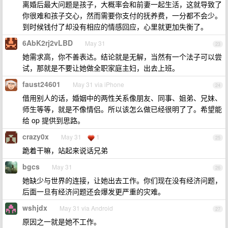
离婚后最大问题是孩子，大概率会和前妻一起生活，这就导致了
你很难和孩子交心，然而需要你支付的抚养费，一分都不会少。
到时候钱付了却没有相应的情感回应，心里就更加失衡了。
6AbK2rj2vLBD
May 31
23
她需求高，你不善表达。结论就是无解，当然有一个法子可以尝
试，那就是不要让她做全职家庭主妇，出去上班。
faust24601
May 31 via iPhone
24
借用别人的话，婚姻中的两性关系像朋友、同事、姐弟、兄妹、
师生等等，就是不像情侣。所以该怎么做已经很明了了。希望能
给 op 提供到思路。
crazy0x
May 31
1
25
跪着干嘛，站起来说话兄弟
bgcs
May 31
26
她缺少与世界的连接，让她出去工作。你们现在没有经济问题，
后面一旦有经济问题还会爆发更严重的灾难。
wshjdx
May 31 via Android
27
原因之一就是她不工作。