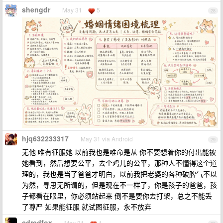
shengdr
May 31
5
28
hjq632233317
May 31 via Android
29
无他 唯有征服她 以前我也是唯命是从 你不要想着你的付出能被
她看到，然后想要公平，去个鸡儿的公平，那种人不懂得这个道
理的，我也是当了爸爸才明白，以前我把老婆的各种破脾气不以
为然，寻思无所谓的，但是现在不一样了，你是孩子的爸爸，孩
子都看在眼里，你必须站起来 倒不是要你去打架，总之不能丢
了尊严 如果能征服 就试图征服，永不放弃
cdredfox
May 31
1