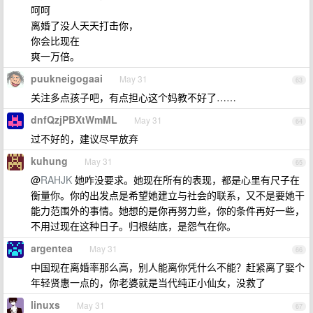
呵呵
离婚了没人天天打击你，
你会比现在
爽一万倍。
puukneigogaai
May 31
63
关注多点孩子吧，有点担心这个妈教不好了……
dnfQzjPBXtWmML
May 31
64
过不好的，建议尽早放弃
kuhung
May 31
65
@
RAHJK
她咋没要求。她现在所有的表现，都是心里有尺子在
衡量你。你的出发点是希望她建立与社会的联系，又不是要她干
能力范围外的事情。她想的是你再努力些，你的条件再好一些，
不用过现在这种日子。归根结底，是怨气在你。
argentea
May 31
66
中国现在离婚率那么高，别人能离你凭什么不能？赶紧离了娶个
年轻贤惠一点的，你老婆就是当代纯正小仙女，没救了
linuxs
May 31
67