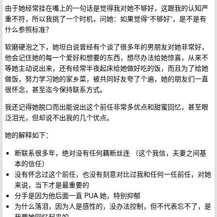
由于她经常挂在嘴上的一句话是觉得我对她不够好，这跟我的认知严
重不符，所以我挑了一个时机，问她：如果觉得“不够好”，是不是有
什么参照标准？
软磨硬泡之下，她坦白说曾经有个谈了很多年的男朋友对她非常好，
他会记住她的每一个爱好和想要的东西，想尽办法给她惊喜，从来不
等她主动说出来，还有经常半夜起床给她做好吃的饭，而且为了给她
做饭，努力学习她的家乡菜，被共同好友夸了个遍，她的朋友们一直
很怀念，甚至迄今保持联系方式。
我还记得她脱口而出能说出这个前任非常多优点和甜蜜回忆，甚至眼
泛泪光，但却说不出我的几个优点。
她的解释如下：
断联系很多年，绝对没有任何藕断丝连 （这个我信，夫妻之间基
本的信任）
没有怀念过这个前任，也没有刻意对比过我和任何一任前任，对她
来说，当下才是最重要的
分手是因为他后面一直 PUA 她，特别抑郁
为什么落泪，因为人是感性的，没办法控制，但不代表忘不了，是
我要她回忆起来的