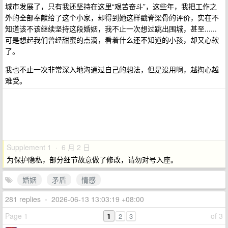
城市发展了，只有我还坚持在这里“艰苦奋斗”，这些年，我把工作之
外的全部奉献给了这个小家，却得到她这样戳脊梁骨的评价，实在不
知道该不该继续坚持这段婚姻，我不止一次想过跳出围城，甚至......
可是想起我们曾经甜蜜的点滴，看着什么还不知道的小孩，却又心软
了。
我也不止一次非常深入地沟通过自己的想法，但是没用啊，越掏心越
难受。
Supplement 1 · 6 月 2 日
为保护隐私，部分细节故意做了修改，请勿对号入座。
婚姻
矛盾
情感
281 replies
•
2026-06-13 13:03:19 +08:00
Page 1
1
of 3
2
3