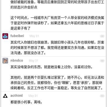
做好被裁的准备，等裁员后重新回到正常的轮流带孩子出去打工
的状态兴许会好点
这个时间点，一线城市大厂有房贷一个人带全家的经济模式快属
于是定时炸弹开始读秒了，如果还拿五六年前的思维过日子属于
是这辈子有了
fubeibei
May 31
48
其实代入你媳妇也很崩溃，我媳妇带小孩头几年也很抑郁，厉害
的时候甚至不想活了都。我觉得还是要双方多沟通，如果实在没
法沟通，那就没办法了。
nbndco
May 31
49
其实没啥复杂的东西，就是她没看上过你，没喜欢过你。
其他的，就是两个巨婴扎堆过家家了，她不开心，却无法认清和
承担自己的责任，就都怪你，你也“理解”，愿意“承担”，那就继
续耗着呗。反正工作也不可能一直稳定，等失业了自然就离了。
acthtml
May 31
50
都是很小的事，离啥。