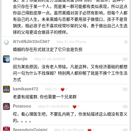
会只存在于某一个人，而是某一群可能都有类似表现，所以这点
你自己得脸皮厚一点。虽然离婚对孩子必然有影响，但每个人都
有自己的人生，未来离婚与否都不要用孩子做借口，孩子不是背
锅侠，相必孩子也不喜欢经常吵架的父母，勇于做出自己人生选
择的父母更适合做孩子的榜样。
i67c6NJ0r33nC667
May 31 via iPhone
9
婚姻的存在形式就注定了它只会是负担
chaojie
May 31 via Android
10
因为某些原因，没有老人带娃。凡是这种，又有经济基础的都想
问一句为什么不找保姆？特别两人都抑郁了就是不换个工作生活
方式
kamikaze472
May 31
3
11
老婆有闺蜜群, 你也需要一个兄弟群
Potatooo
May 31 via Android
2
12
哎，看心理医生吧，不要乱内耗了，你发帖描述这么细没有意义
的。。。。
SerendotyCoisini
May 31 via iPhone
1
13