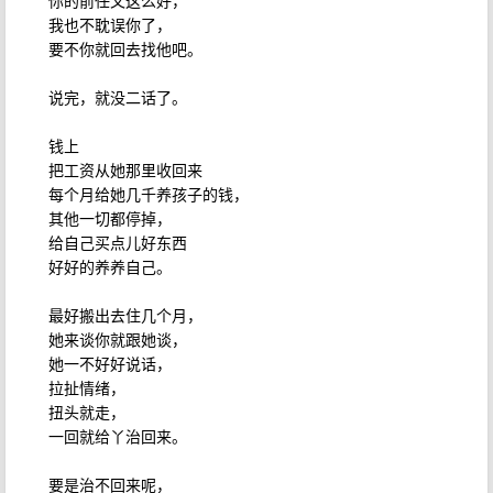
你的前任又这么好，
我也不耽误你了，
要不你就回去找他吧。
说完，就没二话了。
钱上
把工资从她那里收回来
每个月给她几千养孩子的钱，
其他一切都停掉，
给自己买点儿好东西
好好的养养自己。
最好搬出去住几个月，
她来谈你就跟她谈，
她一不好好说话，
拉扯情绪，
扭头就走，
一回就给丫治回来。
要是治不回来呢，