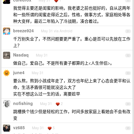
30
我觉得主要还是闺蜜的影响，我老婆之前也挺好的，自从这两年
和一些所谓的闺蜜走得近之后，性格，做事方式，家庭相处等各
种大变样，最近二年陷入了冷战期，凑合着过。
breeze924
May 31 via Android
31
千万别失业了，不然问题要更严重了。重心是否可以先放在工作
上？
Nasdaq
May 31
32
做自己，爱自己。不是所有妻子都算的上<人生伴侣>。
june4
May 31
33
要么熬，熬到小孩成年走了，双方也年纪上来了心态会更平和认
命，生活矛盾很可能就没这么大了
实在不想这么过一生的话，离要趁早
nofishing
May 31
2
34
跳槽换个钱少但是轻松的工作，时间多放家庭上看她会不会有改
变
vz685
May 31
5
35