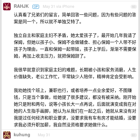
RAHJK
May 31 via iPhone
OP
60
认真看了兄弟们的留言，简单回答一些问题，因为有些问题的答
案是同一个，所以就不单独艾特了。
独立自主和家庭主妇不矛盾，她太爱孩子了，最开始几年我请了
保姆，但她以孩子小、保姆不会做辅食、担心保姆一个人带不好
孩子为理由，一直和保姆一起带娃，孩子上学后，渐渐不需要保
姆，再加上收支压力，就把保姆辞了。
我很早就意识到家庭主妇的难题，长期被小孩和家务消磨，人生
价值缺失，老公工作忙，平常缺少人陪伴，精神肯定会受影响。
我劝她找个班上，兼职也行，或者培养一点业余爱好，不图赚
钱，只是当个事做，给她提了很多建议，都没有被采纳。刚开始
她只是附和两句，说等小孩长大一点再说，后面就演变成我在对
她的人生指手画脚，她认为从我们在一起之后，她就从来没有对
我提过任何经济和职业要求，没要求我有车有房才能结婚，没要
求我必须升职加薪，我自然没资格要求她做什么。
kuhung
May 31
61