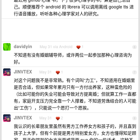
己。顺便推荐个 android 的 librera 可以调用离线 google tts 进
行语音播放，听听各种心理学家对人的研究。
davidyin
May 31 via Android
1
6
不知道有没有婚姻辅导师，或许两位一起参加那种心理咨询为
好。
JINVTEX
May 31
1
7
对这个问题我不是非常熟。有个词叫“力工”，不知道用在婚姻里
是否合适，但如果常年累月只有一方付出养家，这种蛮危险的
（比如可能你的失业可能会导致对方提离婚；但就算工作一直都
有，家庭开支压力完全靠一个人撑着，不知道劳逸结合的人可能
出“工伤”），只能说一个愿打一个愿挨。
JINVTEX
May 31
2
8
我认识的长辈朋友里虽然有男方工作养女方和孩子的，并且直到
孩子上大学，但有个前提是男方特别爱女方，女方也懂得知足顾
家。至于你提到的女方当面或背面 pua 你的一些话术，这种不