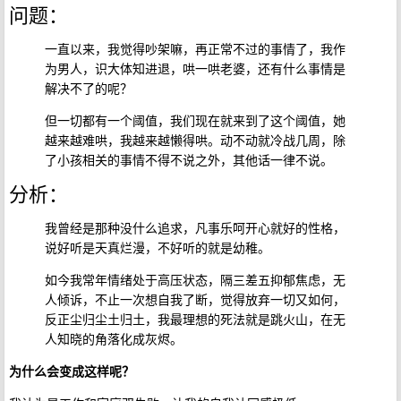
问题：
一直以来，我觉得吵架嘛，再正常不过的事情了，我作
为男人，识大体知进退，哄一哄老婆，还有什么事情是
解决不了的呢？
但一切都有一个阈值，我们现在就来到了这个阈值，她
越来越难哄，我越来越懒得哄。动不动就冷战几周，除
了小孩相关的事情不得不说之外，其他话一律不说。
分析：
我曾经是那种没什么追求，凡事乐呵开心就好的性格，
说好听是天真烂漫，不好听的就是幼稚。
如今我常年情绪处于高压状态，隔三差五抑郁焦虑，无
人倾诉，不止一次想自我了断，觉得放弃一切又如何，
反正尘归尘土归土，我最理想的死法就是跳火山，在无
人知晓的角落化成灰烬。
为什么会变成这样呢？