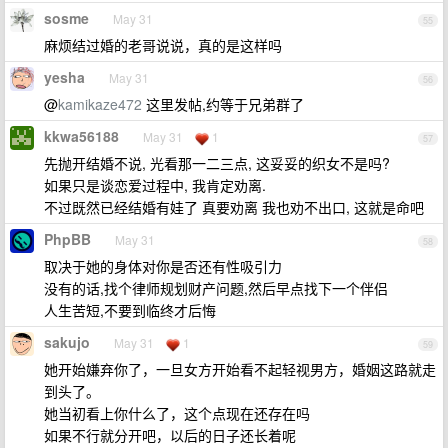
sosme
May 31
55
麻烦结过婚的老哥说说，真的是这样吗
yesha
May 31
56
@
kamikaze472
这里发帖,约等于兄弟群了
kkwa56188
May 31
1
57
先抛开结婚不说, 光看那一二三点, 这妥妥的织女不是吗?
如果只是谈恋爱过程中, 我肯定劝离.
不过既然已经结婚有娃了 真要劝离 我也劝不出口, 这就是命吧
PhpBB
May 31
58
取决于她的身体对你是否还有性吸引力
没有的话,找个律师规划财产问题,然后早点找下一个伴侣
人生苦短,不要到临终才后悔
sakujo
May 31
1
59
她开始嫌弃你了，一旦女方开始看不起轻视男方，婚姻这路就走
到头了。
她当初看上你什么了，这个点现在还存在吗
如果不行就分开吧，以后的日子还长着呢