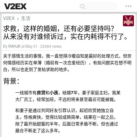
V2EX
生活
›
求救，这样的婚姻，还有必要坚持吗？
从来没有对谁倾诉过，实在内耗得不行了。
By
RAHJK
at May 31 · 22484 views
关于感情生活的事情，我一直觉得冷暖自知是最好的处理方式，但奈
何情感经历实在单薄（婚前有一次恋爱经历），有些问题实在想不明
白，所以也走到了发帖求助的地步。
背景：
一线城市有
房贷
和
小孩
，结婚
7
年，妻子家庭主妇，我某
大厂员工，经常加班，不远的将来甚至最近可能被裁。
和妻子是通过共同好友引荐认识，起初欣赏她独立自
主，性格爽快，觉得比较成熟简单，结果在一起之后，
除了最开始甜蜜的半年，后面日常矛盾不断，但也通过
磨合不断走了这么多年。