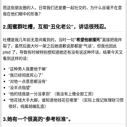
而这些朋友圈的人，日常我们还是要一起社交的，为什么丝毫不在意
我在他们眼中的形象？
2.闺蜜群吐槽，互相“丑化老公”，讲话很残忍。
吐槽是我几年前无意间看到的，当时一句
“希望他被撞死”
直接把我炸
裂了，虽然后面大吵一架之后她道歉说那都是“气话”，但我也因此
ptsd 了，导致有时候特别想知道她还有没有说这种坏话，结果今天又
看到这样的话：
“这种男人我要他干嘛”
“我已经彻底死心了”
“对他一点意思都没有”
“没半点指望”
“他的钱我是一分没拿到” （我没有上缴全部工资）
“他花钱大手大脚，谁知道他钱花在哪里” （实际上我记账理财习惯
很好，纯属胡编乱造）
3.她有一个很高的“参考标准”。