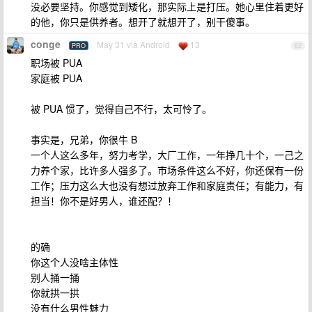
没必要坚持。你感觉到矮化，那实际上是打压。她心里住着更好
的他，你只是供养者。想开了就想开了，别干傻事。
conge
May 31 via Android
13
PRO
62
职场被 PUA
家庭被 PUA
被 PUA 惯了，觉得自己不行，太可怜了。
事实是，兄弟，你很牛 B
一个人这么多年，努力考学，大厂工作，一年挣几十个，一己之
力养个家，比许多人强多了。市场条件这么不好，你还保有一份
工作；压力这么大也没有想过放弃工作和家庭责任；有能力，有
担当！你不是好男人，谁还配？！
的确
你这个人没啥主体性
别人捅一捅
你就拱一拱
没有什么男性魅力