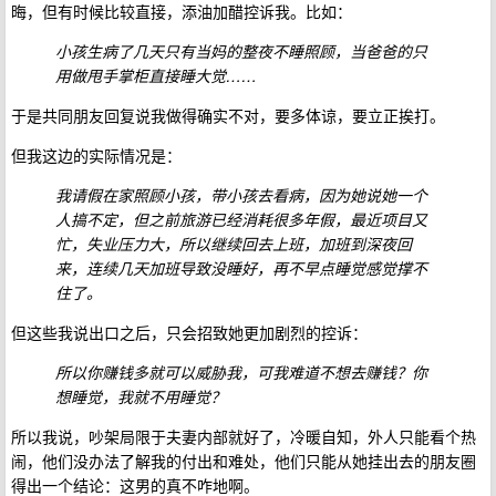
晦，但有时候比较直接，添油加醋控诉我。比如：
小孩生病了几天只有当妈的整夜不睡照顾，当爸爸的只
用做甩手掌柜直接睡大觉……
于是共同朋友回复说我做得确实不对，要多体谅，要立正挨打。
但我这边的实际情况是：
我请假在家照顾小孩，带小孩去看病，因为她说她一个
人搞不定，但之前旅游已经消耗很多年假，最近项目又
忙，失业压力大，所以继续回去上班，加班到深夜回
来，连续几天加班导致没睡好，再不早点睡觉感觉撑不
住了。
但这些我说出口之后，只会招致她更加剧烈的控诉：
所以你赚钱多就可以威胁我，可我难道不想去赚钱？你
想睡觉，我就不用睡觉？
所以我说，吵架局限于夫妻内部就好了，冷暖自知，外人只能看个热
闹，他们没办法了解我的付出和难处，他们只能从她挂出去的朋友圈
得出一个结论：这男的真不咋地啊。