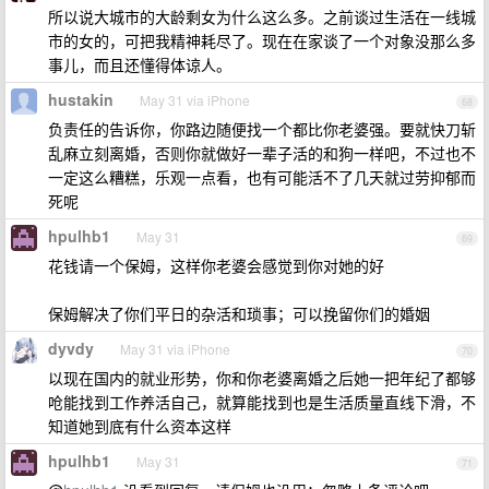
所以说大城市的大龄剩女为什么这么多。之前谈过生活在一线城
市的女的，可把我精神耗尽了。现在在家谈了一个对象没那么多
事儿，而且还懂得体谅人。
hustakin
May 31 via iPhone
68
负责任的告诉你，你路边随便找一个都比你老婆强。要就快刀斩
乱麻立刻离婚，否则你就做好一辈子活的和狗一样吧，不过也不
一定这么糟糕，乐观一点看，也有可能活不了几天就过劳抑郁而
死呢
hpulhb1
May 31
69
花钱请一个保姆，这样你老婆会感觉到你对她的好
保姆解决了你们平日的杂活和琐事；可以挽留你们的婚姻
dyvdy
May 31 via iPhone
70
以现在国内的就业形势，你和你老婆离婚之后她一把年纪了都够
呛能找到工作养活自己，就算能找到也是生活质量直线下滑，不
知道她到底有什么资本这样
hpulhb1
May 31
71