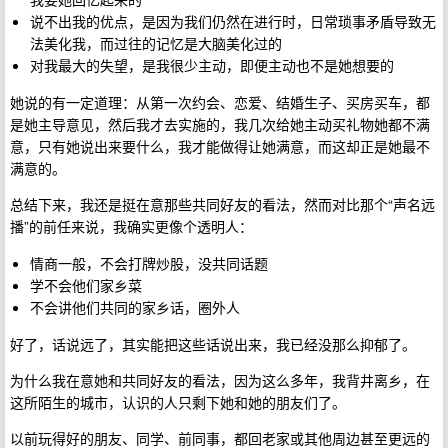
说不出我的优点，是因为我们仍然在进行时，日常琐事矛盾导致无
法美化我，而过往的记忆是大脑美化过的
对我最大的失望，是我很少主动，即便主动也不是她想要的
她说的有一定道理：从第一次约会、恋爱、结婚生子、买房买车，都
是她主导意见，然后我才去实施的，我几次给她主动买礼物她都不满
意，只有她说出来要什么，我才能做得让她满意，而这却正是她最不
满意的。
总结下来，我还是挺在意那些共同好友的看法，然而对比那个“声名远
播”的前任来说，我确实更像个透明人：
情商一般，不会打牌炒股，没共同话题
学不会他们家乡菜
不会讲他们共同的家乡话，圈外人
好了，话说远了，其实能把这些话说出来，我已经没那么抑郁了。
为什么我在意她和共同好友的看法，因为这么多年，我背井离乡，在
这所陌生的城市，认识的人只剩下她和她的朋友们了。
以前玩得好的朋友、同学、前同事，都回老家或其他周边甚至更远的