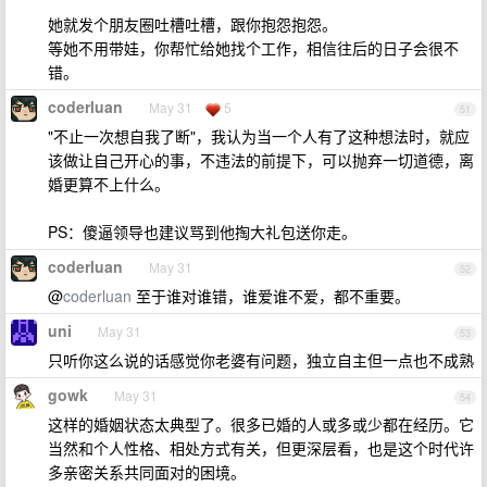
她就发个朋友圈吐槽吐槽，跟你抱怨抱怨。
等她不用带娃，你帮忙给她找个工作，相信往后的日子会很不
错。
coderluan
May 31
5
51
"不止一次想自我了断"，我认为当一个人有了这种想法时，就应
该做让自己开心的事，不违法的前提下，可以抛弃一切道德，离
婚更算不上什么。
PS：傻逼领导也建议骂到他掏大礼包送你走。
coderluan
May 31
52
@
coderluan
至于谁对谁错，谁爱谁不爱，都不重要。
uni
May 31
53
只听你这么说的话感觉你老婆有问题，独立自主但一点也不成熟
gowk
May 31
54
这样的婚姻状态太典型了。很多已婚的人或多或少都在经历。它
当然和个人性格、相处方式有关，但更深层看，也是这个时代许
多亲密关系共同面对的困境。