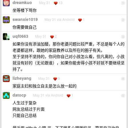
dreamkuo
May 31
13
1
坐等楼下骂你
swanxie1019
May 31 via Android
1
2
你需要做自己
uqf0663
May 31
2
3
如果你没有添油加醋，那你老婆问题比较严重，不总是每个人的
老婆都这样，跟她的家庭教养以及所在的圈子有关。
至于坚持不坚持的，你问你自己对小孩怎么看，但凡离的，小孩
就没有好的（无论跟谁），如果你能舍得小孩不好就不要继续坚
持了。
lizheyang
May 31
9
4
家庭主妇和独立自主是怎么放一起的
datocp
May 31 via Android
1
5
人生过于复杂
网友总结过于片面
只能自己总结
最近用 github 心理 书，下了很多心理学的书，算是自己治自