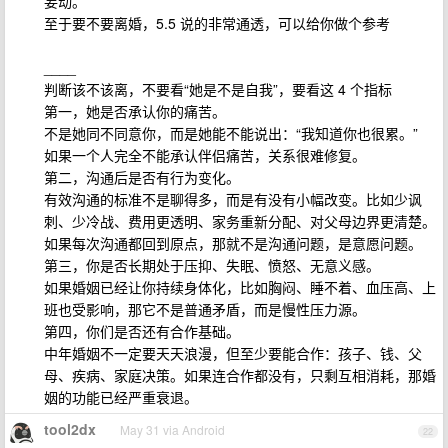
妄动。
至于要不要离婚，5.5 说的非常通透，可以给你做个参考
____
判断该不该离，不要看“她是不是自我”，要看这 4 个指标
第一，她是否承认你的痛苦。
不是她同不同意你，而是她能不能说出：“我知道你也很累。”
如果一个人完全不能承认伴侣痛苦，关系很难修复。
第二，沟通后是否有行为变化。
有效沟通的标准不是聊得多，而是有没有小幅改变。比如少讽
刺、少冷战、费用更透明、家务重新分配、对父母边界更清楚。
如果每次沟通都回到原点，那就不是沟通问题，是意愿问题。
第三，你是否长期处于压抑、失眠、愤怒、无意义感。
如果婚姻已经让你持续身体化，比如胸闷、睡不着、血压高、上
班也受影响，那它不是普通矛盾，而是慢性压力源。
第四，你们是否还有合作基础。
中年婚姻不一定要天天浪漫，但至少要能合作：孩子、钱、父
母、疾病、家庭决策。如果连合作都没有，只剩互相消耗，那婚
姻的功能已经严重衰退。
tool2dx
May 31 via Android
22