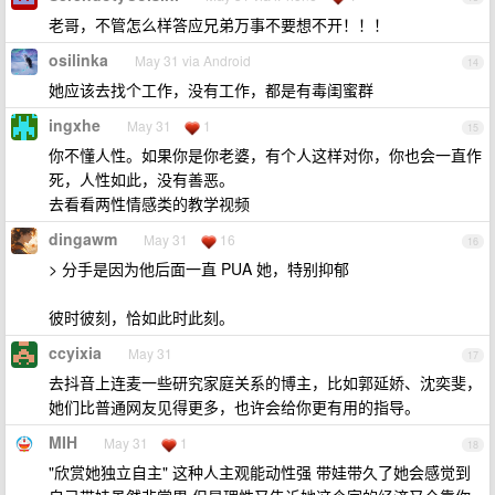
老哥，不管怎么样答应兄弟万事不要想不开！！！
osilinka
May 31 via Android
14
她应该去找个工作，没有工作，都是有毒闺蜜群
ingxhe
May 31
1
15
你不懂人性。如果你是你老婆，有个人这样对你，你也会一直作
死，人性如此，没有善恶。
去看看两性情感类的教学视频
dingawm
May 31
16
16
> 分手是因为他后面一直 PUA 她，特别抑郁
彼时彼刻，恰如此时此刻。
ccyixia
May 31
17
去抖音上连麦一些研究家庭关系的博主，比如郭延娇、沈奕斐，
她们比普通网友见得更多，也许会给你更有用的指导。
MIH
May 31
1
18
"欣赏她独立自主" 这种人主观能动性强 带娃带久了她会感觉到