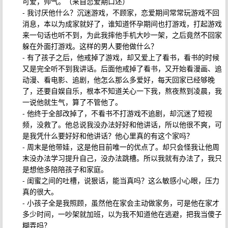
可爱，帅气。（来自恋爱期口述）
- 我讨厌他什么？沉迷游戏，不顾家，恋爱期间常常玩游戏不回
消息，本以为成家就好了，谁知道怀孕期间也打游戏，打起游戏
来一句话也听不到，为此我摔他手机大吵一架，之后竟然不回家
躲在外面打游戏。这样的男人要他做什么？
- 有了孩子之后，他戒掉了游戏，却又爱上了看书，看书的时候
又是完全听不到我讲话。后面他戒掉了看书，又开始看漫画、追
动漫、看电影、追剧，他怎么那么多爱好，每天回家已经够晚
了，还要自娱自乐，根本不知道关心一下我，熬夜熬到凌晨，我
一说他就生气，算了不管他了。
- 他终于全部改掉了，不看书不打游戏不追剧，却沉迷了短视
频，没救了。他总说我没办法好好和他讲话，所以他很不爽，可
是我凭什么要好好和他讲话？他心里真的有这个家吗？
- 周末是他带娃，这是他目前唯一的优点了。却只会怪我让他周
末没办法学习提升自己，没办法跳槽。所以我就有办法了，我只
是想他多陪陪孩子和家庭。
- 闺蜜之间的吐槽，说狠话，能当真吗？这么敏感小心眼，压力
真的很大。
- 小孩子全是我照顾，虽然他在家会主动做家务，可是他在家才
多少时间，一吵架就加班，以为我不知道他在逃避，把我当傻子
糊弄吗？