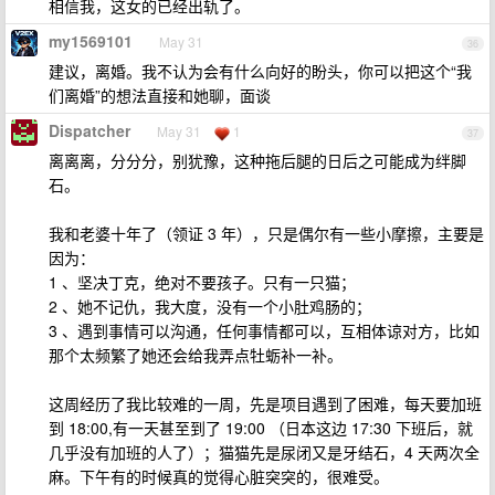
相信我，这女的已经出轨了。
my1569101
May 31
36
建议，离婚。我不认为会有什么向好的盼头，你可以把这个“我
们离婚”的想法直接和她聊，面谈
Dispatcher
May 31
1
37
离离离，分分分，别犹豫，这种拖后腿的日后之可能成为绊脚
石。
我和老婆十年了（领证 3 年），只是偶尔有一些小摩擦，主要是
因为：
1 、坚决丁克，绝对不要孩子。只有一只猫；
2 、她不记仇，我大度，没有一个小肚鸡肠的；
3 、遇到事情可以沟通，任何事情都可以，互相体谅对方，比如
那个太频繁了她还会给我弄点牡蛎补一补。
这周经历了我比较难的一周，先是项目遇到了困难，每天要加班
到 18:00,有一天甚至到了 19:00 （日本这边 17:30 下班后，就
几乎没有加班的人了）；猫猫先是尿闭又是牙结石，4 天两次全
麻。下午有的时候真的觉得心脏突突的，很难受。