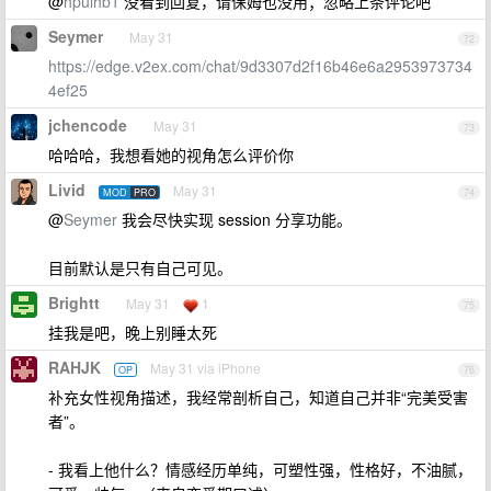
@
hpulhb1
没看到回复，请保姆也没用；忽略上条评论吧
Seymer
May 31
72
https://edge.v2ex.com/chat/9d3307d2f16b46e6a2953973734
4ef25
jchencode
May 31
73
哈哈哈，我想看她的视角怎么评价你
Livid
May 31
MOD
PRO
74
@
Seymer
我会尽快实现 session 分享功能。
目前默认是只有自己可见。
Brightt
May 31
1
75
挂我是吧，晚上别睡太死
RAHJK
May 31 via iPhone
OP
76
补充女性视角描述，我经常剖析自己，知道自己并非“完美受害
者”。
- 我看上他什么？情感经历单纯，可塑性强，性格好，不油腻，