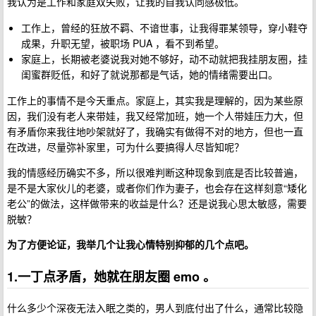
我认为是工作和家庭双失败，让我的自我认同感极低。
工作上，曾经的狂放不羁、不谙世事，让我得罪某领导，穿小鞋夺
成果，升职无望，被职场 PUA ，看不到希望。
家庭上，长期被老婆说我对她不够好，动不动就把我挂朋友圈，挂
闺蜜群贬低，和好了就说那都是气话，她的情绪需要出口。
工作上的事情不是今天重点。家庭上，其实我是理解的，因为某些原
因，我们没有老人来带娃，我又经常加班，她一个人带娃压力大，但
有矛盾你来我往地吵架就好了，我确实有做得不对的地方，但也一直
在改进，尽量弥补家里，可为什么要搞得人尽皆知呢？
我的情感经历确实不多，所以很难判断这种现象到底是否比较普遍，
是不是大家伙儿的老婆，或者你们作为妻子，也会存在这样刻意“矮化
老公”的做法，这样做带来的收益是什么？还是说我心思太敏感，需要
脱敏？
为了方便论证，我举几个让我心情特别抑郁的几个点吧。
1.一丁点矛盾，她就在朋友圈 emo 。
什么多少个深夜无法入眠之类的，男人到底付出了什么，通常比较隐