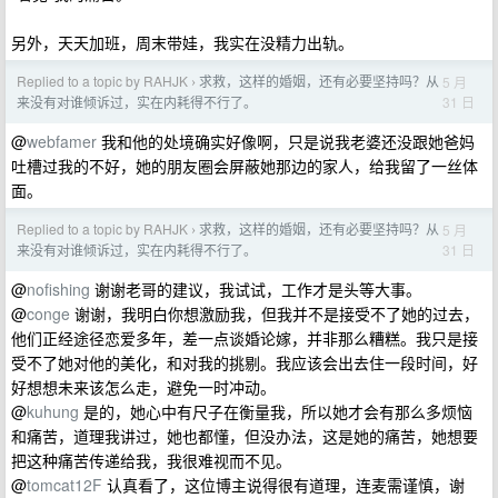
另外，天天加班，周末带娃，我实在没精力出轨。
Replied to a topic by RAHJK
求救，这样的婚姻，还有必要坚持吗？从
5 月
›
31 日
来没有对谁倾诉过，实在内耗得不行了。
@
webfamer
我和他的处境确实好像啊，只是说我老婆还没跟她爸妈
吐槽过我的不好，她的朋友圈会屏蔽她那边的家人，给我留了一丝体
面。
Replied to a topic by RAHJK
求救，这样的婚姻，还有必要坚持吗？从
5 月
›
31 日
来没有对谁倾诉过，实在内耗得不行了。
@
nofishing
谢谢老哥的建议，我试试，工作才是头等大事。
@
conge
谢谢，我明白你想激励我，但我并不是接受不了她的过去，
他们正经途径恋爱多年，差一点谈婚论嫁，并非那么糟糕。我只是接
受不了她对他的美化，和对我的挑剔。我应该会出去住一段时间，好
好想想未来该怎么走，避免一时冲动。
@
kuhung
是的，她心中有尺子在衡量我，所以她才会有那么多烦恼
和痛苦，道理我讲过，她也都懂，但没办法，这是她的痛苦，她想要
把这种痛苦传递给我，我很难视而不见。
@
tomcat12F
认真看了，这位博主说得很有道理，连麦需谨慎，谢