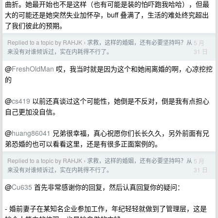
曲折。她最开始也不是这样（也有可能是装的怕吓跑我哈哈），但最
大的可能还是她突然失业加怀孕，buff 叠满了，生活的难处终究超出
了我们彼此的预期。
Replied to a topic by RAHJK
求救，这样的婚姻，还有必要坚持吗？从
5 月
›
31 日
来没有对谁倾诉过，实在内耗得不行了。
@
FreshOldMan
哎，我当时就是因为这个和她闹离婚的啊，心凉挖挖
的
@
cs419
以前还真谈过这个可能性，她倒是不反对，倒是我有点担心
自己更加没自信。
@
huang86041
兄弟很幸福，真心祝愿你们长长久久，另外前面有兄
弟恐婚的也可以看看这里，还是有很多正面案例的。
Replied to a topic by RAHJK
求救，这样的婚姻，还有必要坚持吗？从
5 月
›
31 日
来没有对谁倾诉过，实在内耗得不行了。
@
Cu635
首先非常感谢你的回复，然后认真回复你的疑问：
- 婚前妻子在某知名企业参加工作，年纪轻轻就做到了管理层，这是