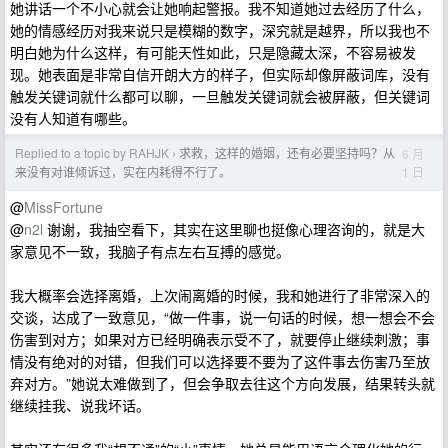
她讲话一个不小心就会让她响起警报。我不知道她过去经历了什么，
她的情感经历对我来说只是模糊的数字，深究就是越界，所以我也不
明白她为什么这样，有可能天性如此，只是隐藏太深，不容易被发
现。她表面是非常自信开朗大方的样子，但实际却像屏蔽词库，没有
触发关键词就什么都可以聊，一旦触发关键词就会被屏蔽，但关键词
没有人知道有哪些。
Replied to a topic by RAHJK
求救，这样的婚姻，还有必要坚持吗？从
6 月
›
1 日
来没有对谁倾诉过，实在内耗得不行了。
@
MissFortune
@
n2l
谢谢，我抽空看下，其实在这里聊也挺像心理咨询的，就是大
家意见不一致，我脑子有点左右互搏的感觉。
我大概率会选择离婚，上次闹离婚的时候，我和她进行了非常深入的
交谈，达成了一致意见，“做一件事，说一句话的时候，想一想会不会
伤害到对方；如果对方已经明确表示受不了，就要停止继续刺激；事
情没有绝对的对错，但我们可以选择要不要为了这件事去伤害乃至放
弃对方。”她说太难做到了，但会争取去往这个方向发展，结果转头就
继续挂我、说我坏话。