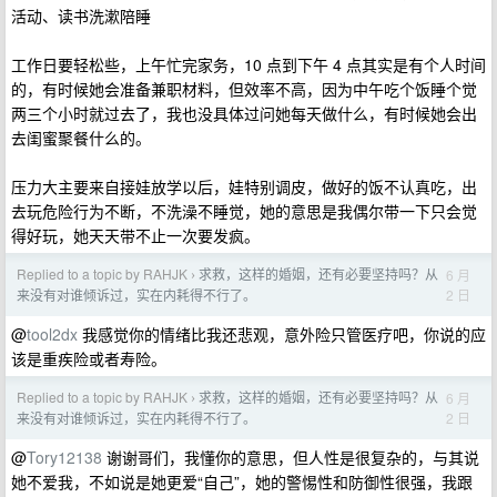
活动、读书洗漱陪睡
工作日要轻松些，上午忙完家务，10 点到下午 4 点其实是有个人时间
的，有时候她会准备兼职材料，但效率不高，因为中午吃个饭睡个觉
两三个小时就过去了，我也没具体过问她每天做什么，有时候她会出
去闺蜜聚餐什么的。
压力大主要来自接娃放学以后，娃特别调皮，做好的饭不认真吃，出
去玩危险行为不断，不洗澡不睡觉，她的意思是我偶尔带一下只会觉
得好玩，她天天带不止一次要发疯。
Replied to a topic by RAHJK
求救，这样的婚姻，还有必要坚持吗？从
6 月
›
2 日
来没有对谁倾诉过，实在内耗得不行了。
@
tool2dx
我感觉你的情绪比我还悲观，意外险只管医疗吧，你说的应
该是重疾险或者寿险。
Replied to a topic by RAHJK
求救，这样的婚姻，还有必要坚持吗？从
6 月
›
2 日
来没有对谁倾诉过，实在内耗得不行了。
@
Tory12138
谢谢哥们，我懂你的意思，但人性是很复杂的，与其说
她不爱我，不如说是她更爱“自己”，她的警惕性和防御性很强，我跟