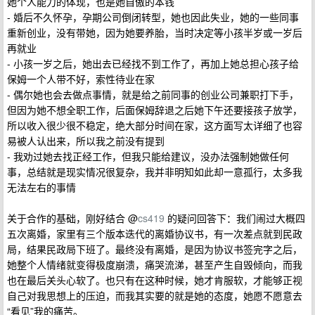
她个人能力的体现，也是她自傲的本钱
- 婚后不久怀孕，孕期公司倒闭转型，她也因此失业，她的一些同事
重新创业，没有带她，因为她要养胎，当时决定等小孩半岁或一岁后
再就业
- 小孩一岁之后，她出去已经找不到工作了，再加上她总担心孩子给
保姆一个人带不好，索性待业在家
- 偶尔她也会去做点事情，就是给之前同事的创业公司兼职打下手，
但因为她不想全职工作，后面保姆辞退之后她下午还要接孩子放学，
所以收入很少很不稳定，绝大部分时间在家，这方面写太详细了也容
易被人认出来，所以我之前没有提到
- 我劝过她去找正经工作，但我只能给建议，没办法强制她做任何
事，总结就是现实情况很复杂，我并非明知如此却一意孤行，太多我
无法左右的事情
关于合作的基础，刚好结合 @
cs419
的疑问回答下：我们闹过大概四
五次离婚，家里有三个版本迭代的离婚协议书，有一次差点就到民政
局，结果民政局下班了。最终没有离婚，是因为协议书签完字之后，
她整个人情绪就变得极度崩溃，痛哭流涕，甚至产生自毁倾向，而我
也在最后关头心软了。也只有在这种时候，她才肯服软，才能够正视
自己对我思想上的压迫，而我其实要的就是她的态度，她愿不愿意去
“看见”我的痛苦。