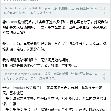
Replied to a topic by RAHJK
求救，这样的婚姻，还有必要坚持吗？从
6 月
›
2 日
来没有对谁倾诉过，实在内耗得不行了。
@
xiuxian
谢谢兄弟，其实看了这么多评论，我心里有数了。她说我做
的都是男人应该做的，不要和基本盘去比。但高出基准值，不就是还
不错的意思吗？
@
leonlu
👍，兄弟分析得很清晰，里面提到的责任分担，买绘本、选
培训课、陪玩、洗漱都有做。
我的问题是陪伴时间少，无法满足她的期待；
她的问题是情绪化较严重，公开挂我，背地损我。
Replied to a topic by RAHJK
求救，这样的婚姻，还有必要坚持吗？从
6 月
›
2 日
来没有对谁倾诉过，实在内耗得不行了。
@
kemikemian
家务和育儿，她周末隔三差五兼职，我带孩子一整
天，基本流程：
上午：洗漱准备早餐、整理晾晒衣服、陪小孩阅读、逛公园或者培训
课、午饭
下午：午睡陪睡（自己可以提前醒一两个小时）、运动、晚饭和饭后