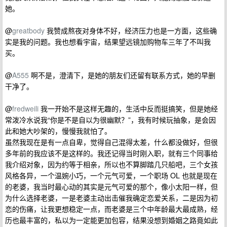
她。
@
greatbody
我赞成熬夜对身体不好，经济压力也是一方面，这些确
实是我的问题。我也想看宇宙，结果望远镜加购物车三年了不叫我
买。
@
A555
啊不是，澄清下，是她的朋友们还留有联系方式，她的早删
干净了。
@
fredweili
我一开始不是这样无趣的，生活中反而挺搞笑，但是她经
常泼冷水说我“你是不是自以为很幽默？”，我有时候玩抽象，是会因
此和她大吵架的，慢慢我就怕了。
虽然我现在是有一点自卑，觉得自己混得太差，什么都没做好，但很
多年前的我应该不是这样的。我还记得当时刚入职，就有三个同事给
我介绍对象，因为约等于相亲，所以也不算脚踏几只船吧，三个女孩
风格各异，一个温婉小巧，一个元气可爱，一个职场 OL 也就是现在
的老婆，我当时最心动的其实是元气可爱的那个，像小太阳一样，但
为什么选择老婆，一是老婆主动出击催我确定恋爱关系，二是因为初
恋的伤痛，让我更想稳定一点，而老婆是三个中年龄最大最成熟，经
历也最丰富的，私以为一定能更加包容，结果没想到婚姻之路竟如此