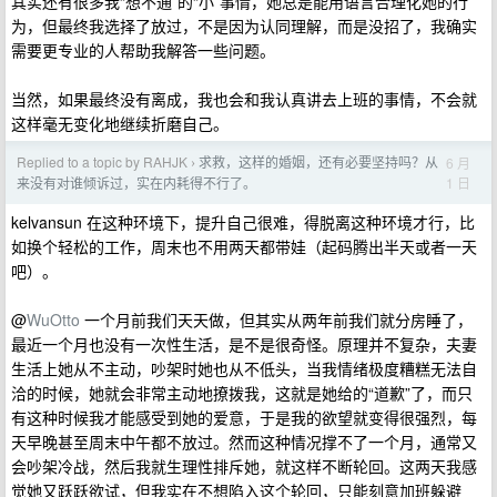
其实还有很多我“想不通”的“小”事情，她总是能用语言合理化她的行
为，但最终我选择了放过，不是因为认同理解，而是没招了，我确实
需要更专业的人帮助我解答一些问题。
当然，如果最终没有离成，我也会和我认真讲去上班的事情，不会就
这样毫无变化地继续折磨自己。
Replied to a topic by RAHJK
求救，这样的婚姻，还有必要坚持吗？从
6 月
›
1 日
来没有对谁倾诉过，实在内耗得不行了。
kelvansun 在这种环境下，提升自己很难，得脱离这种环境才行，比
如换个轻松的工作，周末也不用两天都带娃（起码腾出半天或者一天
吧）。
@
WuOtto
一个月前我们天天做，但其实从两年前我们就分房睡了，
最近一个月也没有一次性生活，是不是很奇怪。原理并不复杂，夫妻
生活上她从不主动，吵架时她也从不低头，当我情绪极度糟糕无法自
洽的时候，她就会非常主动地撩拨我，这就是她给的“道歉”了，而只
有这种时候我才能感受到她的爱意，于是我的欲望就变得很强烈，每
天早晚甚至周末中午都不放过。然而这种情况撑不了一个月，通常又
会吵架冷战，然后我就生理性排斥她，就这样不断轮回。这两天我感
觉她又跃跃欲试，但我实在不想陷入这个轮回，只能刻意加班躲避