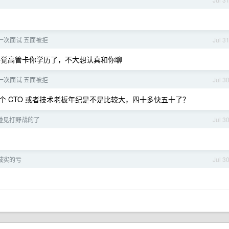
一次面试 五面被拒
Jul 3
感觉高管卡你学历了，不大想认真和你聊
一次面试 五面被拒
Jul 3
 CTO 或者技术老板年纪是不是比较大，四十多快五十了？
碰见打野战的了
Jul 3
诚实的亏
Jul 3