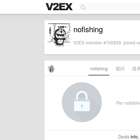
nofishing
V2EX member #700839, joined on
nofishing
提问
技
Per nofishing
Deals
info,