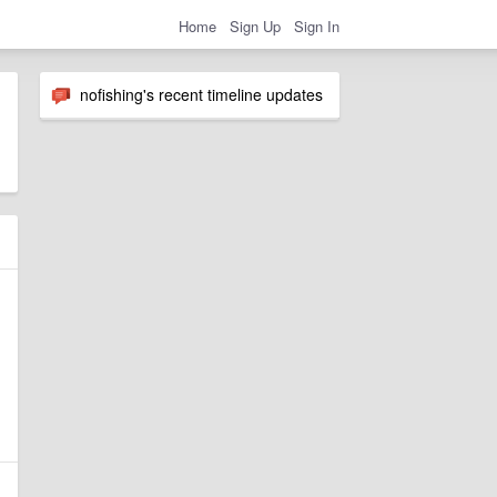
Home
Sign Up
Sign In
nofishing's recent timeline updates