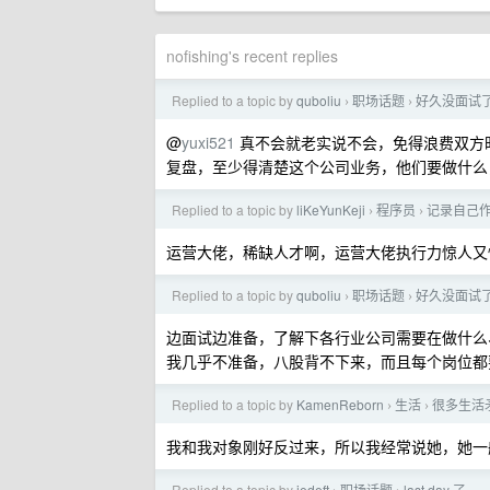
nofishing's recent replies
Replied to a topic by
quboliu
职场话题
好久没面试
›
›
@
yuxi521
真不会就老实说不会，免得浪费双方
复盘，至少得清楚这个公司业务，他们要做什么
Replied to a topic by
liKeYunKeji
程序员
记录自己作
›
›
运营大佬，稀缺人才啊，运营大佬执行力惊人又
Replied to a topic by
quboliu
职场话题
好久没面试
›
›
边面试边准备，了解下各行业公司需要在做什么
我几乎不准备，八股背不下来，而且每个岗位都
Replied to a topic by
KamenReborn
生活
很多生活
›
›
我和我对象刚好反过来，所以我经常说她，她一
Replied to a topic by
jedeft
职场话题
last day 了