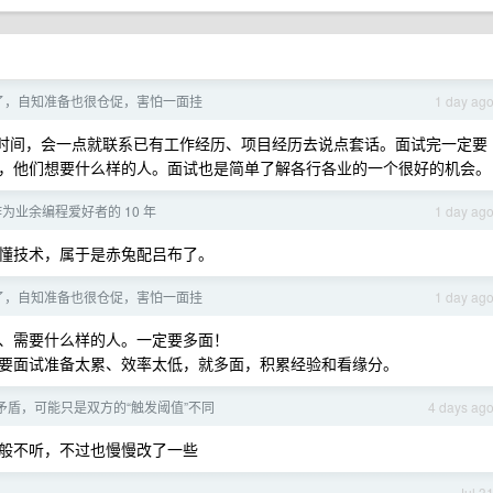
了，自知准备也很仓促，害怕一面挂
1 day ag
时间，会一点就联系已有工作经历、项目经历去说点套话。面试完一定要
，他们想要什么样的人。面试也是简单了解各行各业的一个很好的机会。
为业余编程爱好者的 10 年
1 day ag
懂技术，属于是赤兔配吕布了。
了，自知准备也很仓促，害怕一面挂
1 day ag
、需要什么样的人。一定要多面！
要面试准备太累、效率太低，就多面，积累经验和看缘分。
矛盾，可能只是双方的“触发阈值”不同
4 days ag
般不听，不过也慢慢改了一些
Jul 3