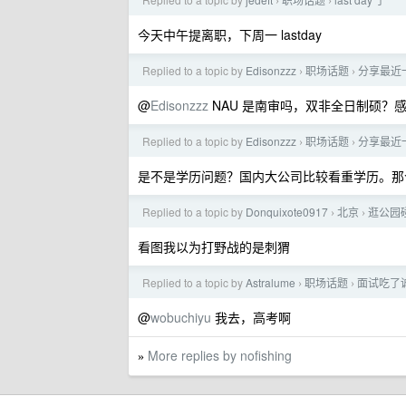
›
›
今天中午提离职，下周一 lastday
Replied to a topic by
Edisonzzz
职场话题
分享最近
›
›
@
Edisonzzz
NAU 是南审吗，双非全日制硕？
Replied to a topic by
Edisonzzz
职场话题
分享最近
›
›
是不是学历问题？国内大公司比较看重学历。那个
Replied to a topic by
Donquixote0917
北京
逛公园
›
›
看图我以为打野战的是刺猬
Replied to a topic by
Astralume
职场话题
面试吃了
›
›
@
wobuchiyu
我去，高考啊
More replies by nofishing
»