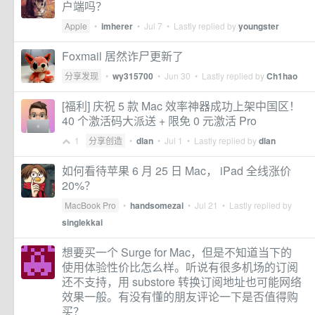
户端吗？
Apple
•
imherer
•
Jul 7
• Lastly replied by
youngster
Foxmail 居然诈尸更新了
分享发现
•
wy315700
•
Jun 30
• Lastly replied by
Ch1hao
[福利] 庆祝 5 款 Mac 效率神器成功上架中国区！
40 个激活码大派送 + 限免 0 元激活 Pro
1
分享创造
•
dlan
•
Jul 1
• Lastly replied by
dlan
如何看待苹果 6 月 25 日 Mac， iPad 全线涨价
20%？
MacBook Pro
•
handsomezai
•
Jul 21
• Lastly replied by
singlekkai
想要买一个 Surge for Mac，但是不知道当下的
使用体验性价比怎么样。听说有很多机场的订阅
还不支持，用 substore 转换订阅地址也可能网络
效果一般。有没有懂的朋友评论一下是否值得购
买？