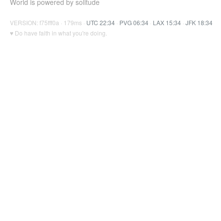
World is powered by solitude
VERSION: f75fff0a · 179ms ·
UTC 22:34
·
PVG 06:34
·
LAX 15:34
·
JFK 18:34
♥ Do have faith in what you're doing.