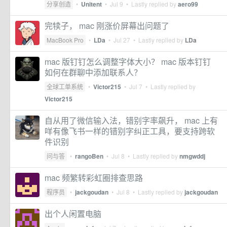
分享创造
•
Unitent
•
Jul 9
• Lastly replied by
aero99
完犊子， mac 刚涨价屏幕出问题了
MacBook Pro
•
LDa
•
Jul 27
• Lastly replied by
LDa
mac 版钉钉怎么调整字体大小？ mac 版本钉钉
如何在群聊中添加联系人？
全球工单系统
•
Victor215
•
Jul 7
• Lastly replied by
Victor215
自从用了微信输入法，错别字率飙升， mac 上有
咩有像飞书一样的错别字纠正工具，要支持跨软
件识别
问与答
•
rangoBen
•
Jul 8
• Lastly replied by
nmgwddj
mac 频繁转彩虹圈排查思路
程序员
•
jackgoudan
•
Jul 8
• Lastly replied by
jackgoudan
出个人闲置电脑