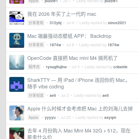
Apple
•
puzzle1
•
Jul 7
• Lastly replied by
puzzle1
我在 2026 年买了上一代的 mac
分享发现
•
312ybj
•
Jul 6
• Lastly replied by
since2021
Mac 端最强动态壁纸 APP： Backdrop
分享发现
•
1874w
•
Jul 8
• Lastly replied by
1874w
OpenCode 直接把 Mac mini M4 搞死机了
程序员
•
ryougifujino
•
Jul 5
• Lastly replied by
cnbattle
SharkTTY — 用 iPad / iPhone 连回你的 Mac，
随手 vibe coding
分享创造
•
aeli
•
Jul 2
• Lastly replied by
aeli
Apple 什么时候才会考虑把 Mac 上的刘海儿去掉
Apple
•
yyyyu
•
Jul 22
• Lastly replied by
asyqm
去年 4 月份购入 Mac Mini M4 32G + 512，现在
能卖什么价