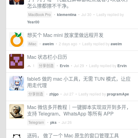
怎么擦都擦不干净。
MacBook Pro
•
klementina
•
Jul 30
• Lastly replied by
Yesr00
想买个 Mac mini 放家里做远程开发
iMac
•
aweim
•
2 days ago
• Lastly replied by
aweim
Mac 状态栏小日历
1
分享创造
•
Ervin
•
Jul 29
• Lastly replied by
Ervin
fable5 做的 mac 小工具，无需 TUN 模式，让应
用走代理
分享创造
•
zhjgo
•
Jul 27
• Lastly replied by
programApe
Mac 微信多开教程｜一键脚本实现双开到多开，
支持 Telegram、WhatsApp 等所有 APP
Telegram
•
pks
•
Jul 26
送码， 做了一个 Mac 原生的窗口管理工具