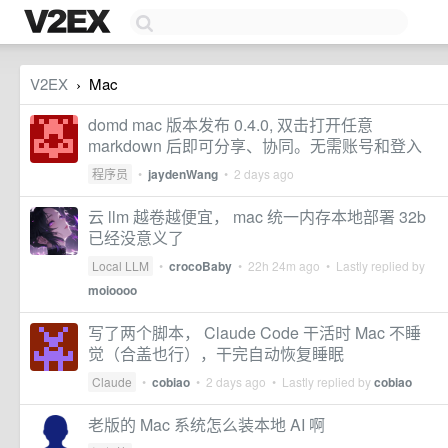
V2EX
Mac
›
domd mac 版本发布 0.4.0, 双击打开任意
markdown 后即可分享、协同。无需账号和登入
程序员
•
jaydenWang
•
2 days ago
云 llm 越卷越便宜， mac 统一内存本地部署 32b
已经没意义了
Local LLM
•
crocoBaby
•
22h 24m ago
• Lastly replied by
moioooo
写了两个脚本， Claude Code 干活时 Mac 不睡
觉（合盖也行），干完自动恢复睡眠
Claude
•
cobiao
•
2 days ago
• Lastly replied by
cobiao
老版的 Mac 系统怎么装本地 AI 啊