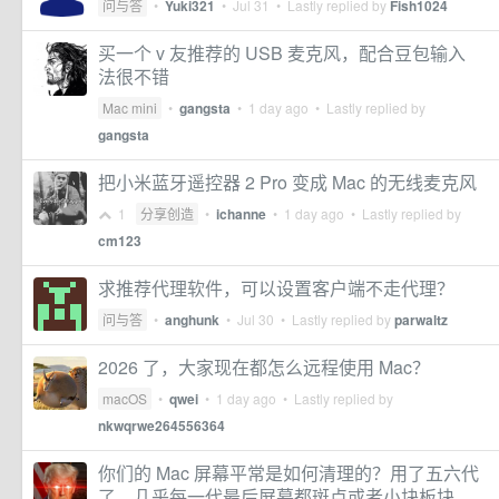
问与答
•
Yuki321
•
Jul 31
• Lastly replied by
Fish1024
买一个 v 友推荐的 USB 麦克风，配合豆包输入
法很不错
Mac mini
•
gangsta
•
1 day ago
• Lastly replied by
gangsta
把小米蓝牙遥控器 2 Pro 变成 Mac 的无线麦克风
1
分享创造
•
ichanne
•
1 day ago
• Lastly replied by
cm123
求推荐代理软件，可以设置客户端不走代理？
问与答
•
anghunk
•
Jul 30
• Lastly replied by
parwaltz
2026 了，大家现在都怎么远程使用 Mac？
macOS
•
qwei
•
1 day ago
• Lastly replied by
nkwqrwe264556364
你们的 Mac 屏幕平常是如何清理的？用了五六代
了，几乎每一代最后屏幕都斑点或者小块板块，