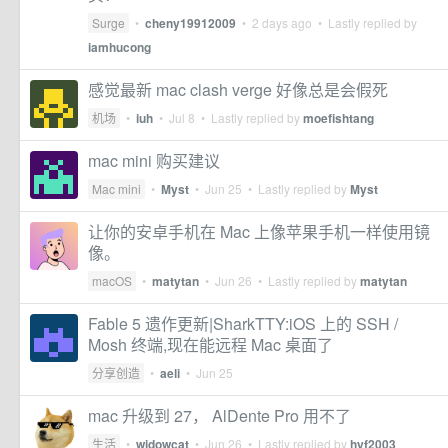
Surge
•
cheny19912009
•
2 days ago
• Lastly replied by
iamhucong
感觉最新 mac clash verge 好像总是会假死
机场
•
iuh
•
Jul 8
• Lastly replied by
moefishtang
mac mini 购买建议
Mac mini
•
Myst
•
Jun 25
• Lastly replied by
Myst
让你的安卓手机在 Mac 上像苹果手机一样使用镜
像。
macOS
•
matytan
•
Jun 26
• Lastly replied by
matytan
Fable 5 遗作更新|SharkTTY:iOS 上的 SSH /
Mosh 终端,现在能远程 Mac 桌面了
分享创造
•
aeli
•
Jun 25
mac 升级到 27， AlDente Pro 用不了
生活
•
widowcat
•
Jun 26
• Lastly replied by
hyf2003