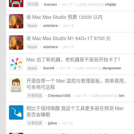
问与答
•
kuxuan
•
Jun 17
• Lastly replied by
chipipi
收 Mac Max Studio 预算 12000 以内
Apple
•
unishare
•
Jun 16
收 Mac Max Studio M1 64G+1T 9700 元
Apple
•
unishare
•
Jun 16
Mac 出了新机器，老机器是不是就开始卡了？
Apple
•
liuxm6
•
Jun 19
• Lastly replied by
dangotown
开源自荐一个 Mac 监控与管理面板，简单易用，
可本地可远程
分享创造
•
Chentao1006
•
Jun 15
• Lastly replied by
lstt
相比于保持唤醒 我这个工具更多是在预测 Mac
是否会睡眠
分享创造
•
jybox
•
Jun 12