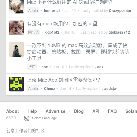
Mac 下有什么好用的 AI Chat 客户端吗?
Apple
•
Immortal
•
Jun 23
• Lastly replied by
Crazypointer
有没有 mac 能用的，加密的 u 盘
问与答
•
ggp1ot2
•
Jun 10
• Lastly replied by
gtobias2712
一款不到 10MB 的 mac 高效启动器，集成了快
捷启动器，剪贴板，截图，录屏，视频快剪等等
小工具
推广
•
aax
•
Jun 10
• Lastly replied by
aax
上架 Mac App 到国区需要备案吗？
Apple
•
Cheez
•
Jun 14
• Lastly replied by
asdsjw
About
·
Help
·
Advertise
·
Blog
·
API
·
FAQ
·
Sola
6679
·
Select Language
创意工作者们的社区