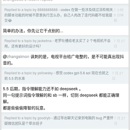
Replied to a topic by 8888888888
codex 在做一些涉及绕过活检相关
7 小时
›
9 分钟
的脚本功能的时候不愿意执行怎么办，自己人肉改了连代码都不给我提
前
交😂
简单的办法，你先让它干点别的...
Replied to a topic by jacketma
老罗吐槽给老太买了 2 个电视机不会
7 月 27
›
日
用，还有更好的设计吗？
@
zhangsimon
讽刺的是，电视平台给广电整的，是不可能真出现抖
音的。
Replied to a topic by yellowsky
感觉 codex gpt-5.6 sol 现在也就之
7 月 27
›
日
前 5.5 的水准
5.5 后期，指令理解能力还不如 deepseek 。
同一句提示词指令理解的和 sb 一样，切到 deepseek 都能正确理
解。
都是些偷偷降智的玩意。
Replied to a topic by goodryb
通过导出聊天记录到电脑的 bug 严重怀
7 月 27
›
日
疑微信团队是个草台班子