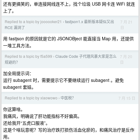
还有更搞笑的，单连接网线连不上，找个垃圾 USB 网卡连 WiFi 就连
上了。
Replied to a topic by joooooker21
fastjson1.x 最新版本疑似又出
7 月 21
›
日
RCE 漏洞了
用 fastjson 的原因就是它的 JSONOBject 能直接当 Map 用，还提供
一堆工具方法。
Replied to a topic by f5a599
Claude Code 子代理风暴大家是怎么
7 月 20
›
日
规避的？
加全局提示词：
运行 subagent 时，需要提示它不要继续运行 subagent 。避免
subagent 套娃。
Replied to a topic by xiaowowo
中医税？
7 月 15 日
›
你这算啥。
我痛风，明确说了肝功能指标不好偏高。
还给我开“五虎口服液”。
这是个啥玩意呢？写的治疗跌打损伤活血化瘀的，和痛风治疗是反作
用。