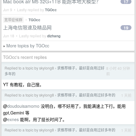
Mac book air M5 32G+1TB 能跑本地大模型？
17
Jun 9 • Lastly replied by
TGOcc
宽带症候群
•
TGOcc
上海电信限速及精品网
19
Jun 18 • Lastly replied by
dizhang
More topics by TGOcc
»
TGOcc's recent replies
Replied to a topic by skylong8
求推荐梯子，最好是自用过好
8 小时 40 分钟
›
前
多年的
YT 有教程，自己搜。
Replied to a topic by skylong8
求推荐梯子，最好是自用过好多年的
1 天前
›
@
doudouisamomo
没明白，哪不好用了，我能满速上下行。能用
gpt,Gemini 等
@
exnes
能啊，用了挺长时间了。
Replied to a topic by skylong8
求推荐梯子，最好是自用过好多年的
1 天前
›