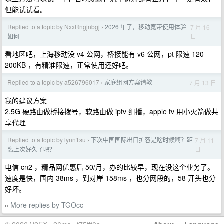
但能试试看。
Replied to a topic by NxxRngjnbgj
2026 年了，移动宽带使用体验
7 月 16
›
日
如何
看地区吧，上海移动没 v4 公网，桥接能有 v6 公网，pt 限速 120-
200KB ，有精准限速，正常使用还好吧。
Replied to a topic by a526796017
家庭组网方案请教
7 月 13 日
›
我的建议方案
2.5G 硬路由做桥接拨号，软路由做 iptv 组播，apple tv 用小火箭做共
享代理
Replied to a topic by lynn1su
下次中国国际出口扩容是啥时候啊？距
7 月 11
›
日
离上次好久了吧？
电信 cn2 ，精品网优惠后 50/月，办的比较早，现在没这个业务了。
速度是快，国内 38ms ，到对岸 158ms ，也分网段的，58 开头也分
好坏。
More replies by TGOcc
»