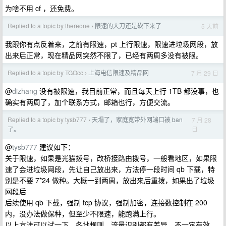
为啥不用 cf ，还免费。
Replied to a topic by thereone
限速的大刀还是砍下来了
5 天前
›
我跟你有点反着来，之前有限速，pt 上行限速，限速进垃圾网段，放
出来后正常，现在精品网突然不限了，已经有两周多没有被限。
Replied to a topic by TGOcc
上海电信限速及精品网
7 月 29 日
›
@
dizhang
没有被限速，我目前正常，而且每天上行 1TB 都没事，也
确实有两周了，加个联系方式，邮箱也行，方便交流。
Replied to a topic by tysb777
天塌了，家庭宽带外网端口被 ban
7 月 28
›
日
了。
@
tysb777
建议如下：
关于限速，如果是光猫拨号，改桥接路由拨号，一般看地区，如果限
速了会进垃圾网段，先让自己放出来，方法停一段时间 qb 下载，特
别是不要 7*24 做种。大概一到两周，放出来后重拨，如果出了垃圾
网段后
后续使用 qb 下载，强制 tcp 协议，强制加密，连接数控制在 200
内，没办法做保种，但至少不限速，能跑满上行。
以上方法可以试一下，各地规则，流量识别都有差异，不一定有效，