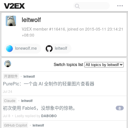
leitwolf
V2EX member #116416, joined on 2015-05-11 23:14:21
+08:00
lonewolf.me
leitwolf
Switch topics list
开源软件
•
leitwolf
PurePic：一个由 AI 全制作的轻量图片查看器
Jul 24
Claude
•
leitwolf
初次使用 Fable5，没想象中的惊艳。
8
Jul 8 • Lastly replied by
DABOBO
GitHub Copilot
•
leitwolf