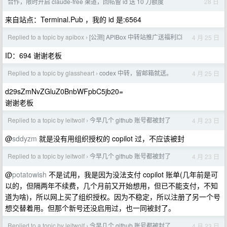
28 日
合作，限时开启 claude-free 渠道，回帖留 id 送 10 刀额度
来自站点：Terminal.Pub ，我的 id 是:6564
Replied to a topic by apibox
[公测] APIBox 中转站推广送福利💥
4 月 25 日
›
ID：694 谢谢老板
Replied to a topic by glassheart
codex 中转，留邮箱就送。
4 月 25 日
›
d29sZmNvZGluZ0BnbWFpbC5jb20=
谢谢老板
Replied to a topic by leitwolf
今早几个 github 账号都被封了
4 月 23 日
›
@
sddyzm
就是没有用组织授权的 copilot 过，不应该被封
Replied to a topic by leitwolf
今早几个 github 账号都被封了
4 月 23 日
›
@
potatowish
不是试用，我是因为没法支付 copilot 账单(几年前是可
以的，但隔两年不续费，几个月前又开始想用，但已不能支付，不知
道为啥)，所以网上买了组织授权。因为不稳定，所以注册了另一个号
想交替着用。但那个新号还没启用过，也一同被封了。
Replied to a topic by leitwolf
今早几个 github 账号都被封了
4 月 23 日
›