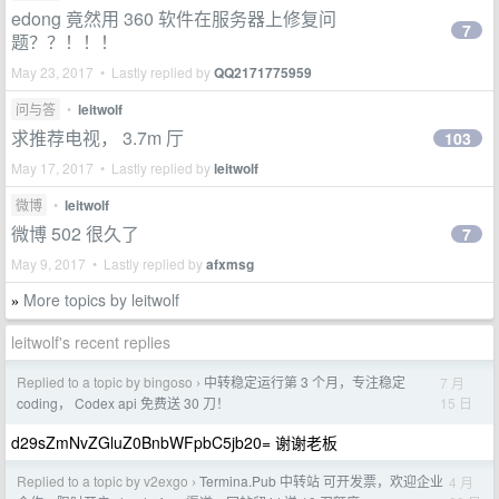
edong 竟然用 360 软件在服务器上修复问
7
题？？！！！
May 23, 2017 • Lastly replied by
QQ2171775959
问与答
•
leitwolf
求推荐电视， 3.7m 厅
103
May 17, 2017 • Lastly replied by
leitwolf
微博
•
leitwolf
微博 502 很久了
7
May 9, 2017 • Lastly replied by
afxmsg
More topics by leitwolf
»
leitwolf's recent replies
Replied to a topic by bingoso
中转稳定运行第 3 个月，专注稳定
7 月
›
15 日
coding， Codex api 免费送 30 刀！
d29sZmNvZGluZ0BnbWFpbC5jb20= 谢谢老板
Replied to a topic by v2exgo
Termina.Pub 中转站 可开发票，欢迎企业
4 月
›