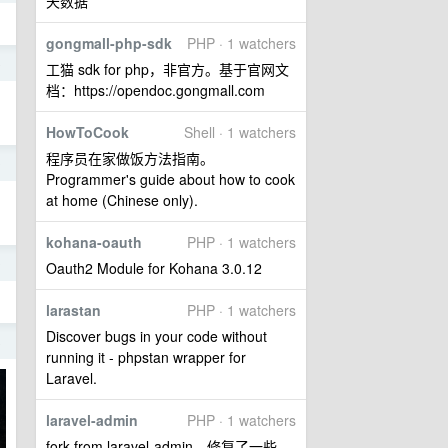
天数据
gongmall-php-sdk
PHP · 1 watchers
o
工猫 sdk for php，非官方。基于官网文
档：https://opendoc.gongmall.com
HowToCook
Shell · 1 watchers
程序员在家做饭方法指南。
0
Programmer's guide about how to cook
at home (Chinese only).
kohana-oauth
PHP · 1 watchers
0
Oauth2 Module for Kohana 3.0.12
larastan
PHP · 1 watchers
Discover bugs in your code without
8
running it - phpstan wrapper for
Laravel.
laravel-admin
PHP · 1 watchers
fork from laravel-admin，修复了一些