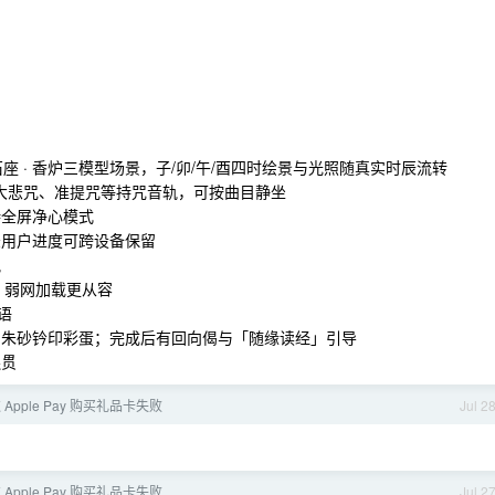
 石座 · 香炉三模型场景，子/卯/午/酉四时绘景与光照随真实时辰流转
；新增大悲咒、准提咒等持咒音轨，可按曲目静坐
持全屏净心模式
录用户进度可跨设备保留
轨
稳定；弱网加载更从容
泰语
款、朱砂钤印彩蛋；完成后有回向偈与「随缘读经」引导
连贯
过 Apple Pay 购买礼品卡失败
Jul 2
过 Apple Pay 购买礼品卡失败
Jul 2