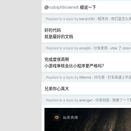
@
rudolphbrowne8
细说一下
Replied to a topic by
bwnjnOEI
程序员
你们是怎么
›
›
好的代码
就是最好的文档
Replied to a topic by
emojiiii
分享发现
vibe 了 co
›
›
完成度很高啊
小游戏审核会比小程序更严格吗？
Replied to a topic by
littlemis
问与答
打车高速上开
›
›
兄弟你心真大
Replied to a topic by
avenger
分享创造
我做了一个
›
›