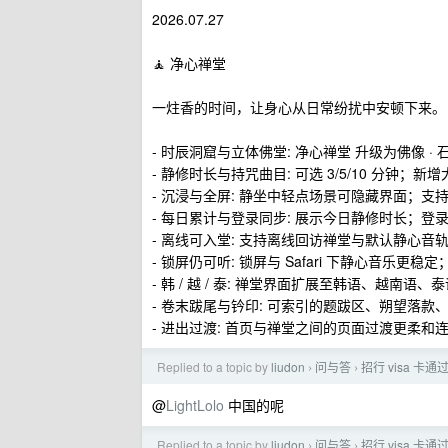
2026.07.27
🧘 净心禅堂
一炷香的时间，让身心从日常纷扰中安顿下来。
- 时辰洞窟与立体佛堂: 净心禅堂 升级为佛像 ·
- 静修时长与持咒曲目: 可选 3/5/10 分钟
- 沉浸与全屏: 静坐中轻点场景可隐藏界面；支
- 每日累计与登录同步: 展示今日静修时长；登
- 离线可入堂: 支持离线回访禅堂与默认静心音
- 锁屏仍可听: 锁屏与 Safari 下静心音乐更
- 韩 / 越 / 泰: 禅堂界面扩展至韩语、越南语、
- 卷末跋尾与钤印: 可索引的题跋区、朔望落
- 进出过渡: 首页与禅堂之间的页面过渡更柔和
Replied to a topic by
liudon
问与答
招行 visa 卡通
›
›
@
LightLolo
中国的呢
Replied to a topic by
liudon
问与答
招行 visa 卡通
›
›