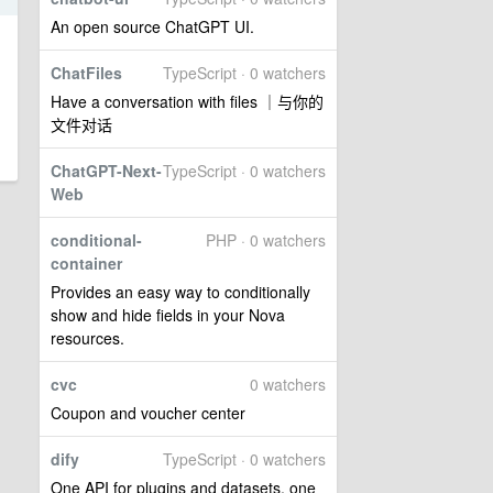
An open source ChatGPT UI.
ChatFiles
TypeScript · 0 watchers
Have a conversation with files ｜与你的
文件对话
ChatGPT-Next-
TypeScript · 0 watchers
Web
conditional-
PHP · 0 watchers
container
Provides an easy way to conditionally
show and hide fields in your Nova
resources.
cvc
0 watchers
Coupon and voucher center
dify
TypeScript · 0 watchers
One API for plugins and datasets, one