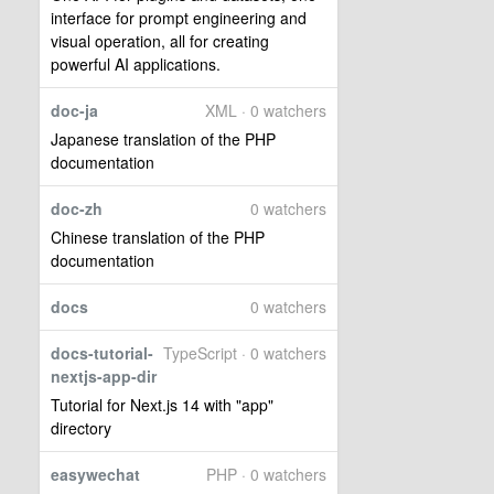
interface for prompt engineering and
visual operation, all for creating
powerful AI applications.
doc-ja
XML · 0 watchers
Japanese translation of the PHP
documentation
doc-zh
0 watchers
Chinese translation of the PHP
documentation
docs
0 watchers
docs-tutorial-
TypeScript · 0 watchers
nextjs-app-dir
Tutorial for Next.js 14 with "app"
directory
easywechat
PHP · 0 watchers