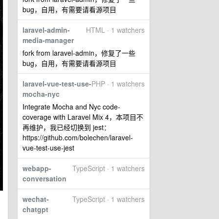
bug，自用，有需要请看源项目
laravel-admin-
HTML · 1 watchers
media-manager
fork from laravel-admin，修复了一些
bug，自用，有需要请看源项目
laravel-vue-test-use-
PHP · 1 watchers
mocha-nyc
Integrate Mocha and Nyc code-
coverage with Laravel Mix 4，本项目不
再维护，我已经切换到 jest：
https://github.com/bolechen/laravel-
vue-test-use-jest
webapp-
TypeScript · 1 watchers
conversation
wechat-
TypeScript · 1 watchers
chatgpt