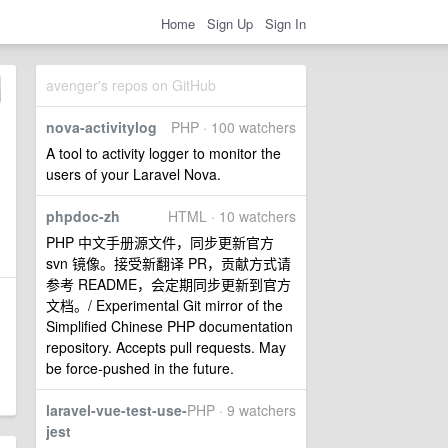
Home
Sign Up
Sign In
avenger's repos on GitHub
nova-activitylog
PHP · 100 watchers
A tool to activity logger to monitor the
users of your Laravel Nova.
phpdoc-zh
HTML · 10 watchers
PHP 中文手册源文件，同步更新官方
svn 镜像。接受新翻译 PR，贡献方式请
参考 README，会定期同步更新到官方
文档。/ Experimental Git mirror of the
Simplified Chinese PHP documentation
repository. Accepts pull requests. May
be force-pushed in the future.
laravel-vue-test-use-
PHP · 9 watchers
jest