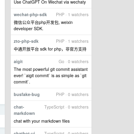
Use ChatGPT On Wechat via wechaty
wechat-php-sdk
PHP · 1 watchers
微信公众平台php开发包, weixin
developer SDK.
zto-php-sdk
PHP · 1 watchers
中通开放平台 sdk for php，非官方支持
aigit
Go · 0 watchers
The most powerful git commit assistant
ever! `aigit commit` is as simple as `git
commit`.
busfake-bug
PHP · 0 watchers
chat-
TypeScript · 0 watchers
8
markdown
chat with your markdown files
chatbot-ui
TypeScript · 0 watchers
7