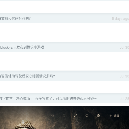
将文档和代码对齐的？
5 days ag
lor-block-jam 发布到微信小游戏
Jul 3
启智能辅助驾驶后安心睡觉情况多吗?
Jul 3
数字佛堂「净心道场」· 程序写累了，可以随时进来静心五分钟～
Jul 2