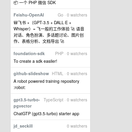
📦 一个 PHP 微信 SDK
Feishu-OpenAI
Go · 0 watchers
🎒飞书 ×（GPT-3.5 + DALL·E +
Whisper）= 飞一般的工作体验 🚀 语音
对话、角色扮演、多话题讨论、图片创
作、表格分析、文档导出 🚀
foundation-sdk
PHP · 0 watchers
To create a sdk easiler!
github-slideshow
HTML · 0 watchers
A robot powered training repository
:robot:
gpt3.5-turbo-
TypeScript · 0 watchers
pgvector
ChatGTP (gpt3.5-turbo) starter app
jd_seckill
0 watchers