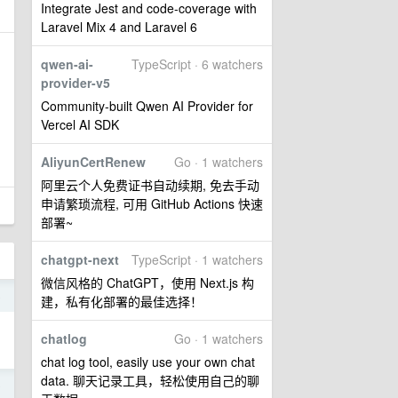
Integrate Jest and code-coverage with
Laravel Mix 4 and Laravel 6
qwen-ai-
TypeScript · 6 watchers
provider-v5
Community-built Qwen AI Provider for
Vercel AI SDK
AliyunCertRenew
Go · 1 watchers
阿里云个人免费证书自动续期, 免去手动
申请繁琐流程, 可用 GitHub Actions 快速
部署~
chatgpt-next
TypeScript · 1 watchers
微信风格的 ChatGPT，使用 Next.js 构
o
建，私有化部署的最佳选择！
chatlog
Go · 1 watchers
chat log tool, easily use your own chat
data. 聊天记录工具，轻松使用自己的聊
o