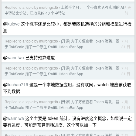
Replied to a topic by murongxdb
上线半个月，一个带真实 API 实测的 AI
5 天
›
前
中转站比价站，已收录约 40 个中转站
@
kulove
这个概率还是比较小，都是我随机选择的分组和模型进行检
测
Replied to a topic by murongxdb
[开源] 为了方便查看 Token 消耗，基
7 月
›
31 日
于 TokScale 撸了一个原生 SwiftUI MenuBar App
@
wanniwa
已支持预算进度
Replied to a topic by murongxdb
[开源] 为了方便查看 Token 消耗，基
7 月
›
31 日
于 TokScale 撸了一个原生 SwiftUI MenuBar App
@
liuchao719
这是一个本地数据应用，没有联网，watch 端应该获取
不到数据
Replied to a topic by murongxdb
[开源] 为了方便查看 Token 消耗，基
7 月
›
31 日
于 TokScale 撸了一个原生 SwiftUI MenuBar App
@
wanniwa
这个主要是 token 统计，没有进度这个概念，如果说一定
要有进度，可能是预算消耗进度，这个可以加一下
Replied to a topic by murongxdb
[开源] 为了方便查看 Token 消耗，基
7 月
›