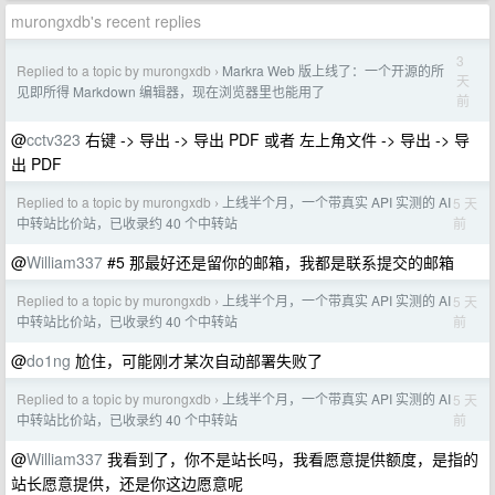
murongxdb's recent replies
3
Replied to a topic by murongxdb
Markra Web 版上线了：一个开源的所
›
天
见即所得 Markdown 编辑器，现在浏览器里也能用了
前
@
cctv323
右键 -> 导出 -> 导出 PDF 或者 左上角文件 -> 导出 -> 导
出 PDF
Replied to a topic by murongxdb
上线半个月，一个带真实 API 实测的 AI
5 天
›
前
中转站比价站，已收录约 40 个中转站
@
William337
#5 那最好还是留你的邮箱，我都是联系提交的邮箱
Replied to a topic by murongxdb
上线半个月，一个带真实 API 实测的 AI
5 天
›
前
中转站比价站，已收录约 40 个中转站
@
do1ng
尬住，可能刚才某次自动部署失败了
Replied to a topic by murongxdb
上线半个月，一个带真实 API 实测的 AI
5 天
›
前
中转站比价站，已收录约 40 个中转站
@
William337
我看到了，你不是站长吗，我看愿意提供额度，是指的
站长愿意提供，还是你这边愿意呢