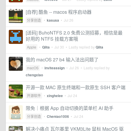
[自荐] 酷鱼 -- macos 程序启动器
分享创造
•
kasusa
•
Jul 26
[送码] BuhoNTFS 2.0 免费公测招募，相信是最
好用的 NTFS 挂载方案哦
Apple
•
Qiita
•
Jul 30
• Lastly replied by
Qiita
我的 macOS 27 b4 输入法出问题了
macOS
•
inviteassign
•
Jul 26
• Lastly replied by
chengxiao
开源一款 MAC 原生终端和一款原生 SSH 客户端
开源软件
•
xinghelee
•
Jul 24
限免｜根据 App 自动切换的菜单栏 AI 助手
分享创造
•
Chentao1006
•
Jul 24
解决小痛点 瓦尔基里 VKM3Lite 鼠标 MacOS 驱