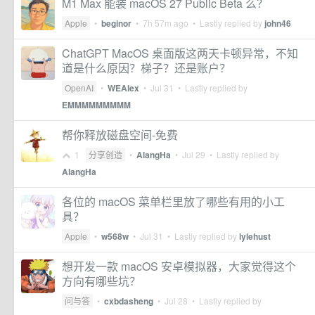
M1 Max 能装 macOS 27 Public Beta 么？
Apple
•
beginor
•
7h 57m ago
• Lastly replied by
john46
ChatGPT MacOS 桌面版这两天卡顿异常，不知
道是什么原因？梯子？还是账户？
OpenAI
•
WEAlex
•
Jul 31
• Lastly replied by
EMMMMMMMMM
帮你释放磁盘空间-免费
1
分享创造
•
AlangHa
•
Jul 29
• Lastly replied by
AlangHa
各位的 macOS 菜单栏里放了哪些有用的小工
具？
Apple
•
w568w
•
Jul 31
• Lastly replied by
lylehust
想开发一款 macOS 安卓模拟器，大家觉得这个
方向有哪些坑？
问与答
•
cxbdasheng
•
Jul 28
• Lastly replied by