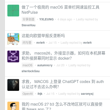
做了一个极简的 macOS 菜单栏网速监控工具
NetPulse
分享创造
•
YXLEUNG
•
4 days ago
• Lastly replied by
SteveHou
这能向欧盟举报反垄断吗
问与答
•
mrleft
•
Jul 15
• Lastly replied by
mrleft
求助， macos26，外接显示器，如何在本机屏幕
和外接屏幕同时显示 docker？
macOS
•
autumncry
•
Jul 20
• Lastly replied by
sherlockGou
求救， MACOS 上登录 ChatGPT codex 到 auth
认证过不去这么办啊？
OpenAI
•
ihjk
•
Jul 15
• Lastly replied by
aaronysj
我的 macOS 27 b3 怎么不改地区就可以直接使
用 News.app 了？