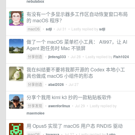
nebulabox
有没有一个多显示器多工作区自动恢复窗口布局
的 macOS 程序？
macOS
•
sdjl
•
Jul 31
• Lastly replied by
sdjl
做了一个 macOS 菜单栏小工具： AI997，让 AI
Agent 跑任务时 Mac 不锁屏
分享创造
•
jinfeng333
•
Jul 28
• Lastly replied by
Fish1024
我在纠结要不要将我那开源的 Codex 本地小工
具也做成 macOS 小组件的形态
分享创造
•
abai2026
•
Jul 27
分享个我用 kimi k3 抄的一款粘贴板软件
分享发现
•
awenforlinux
•
Jul 29
• Lastly replied by
maemolee
用 Opus5 实现了 macOS 用户态 RNDIS 驱动
macOS
•
loveava
•
Jul 27
• Lastly replied by
Lutto