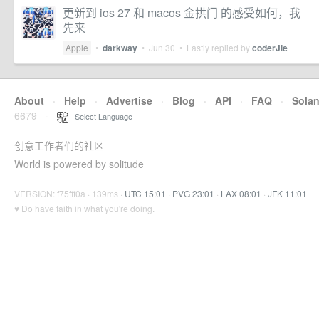
更新到 ios 27 和 macos 金拱门 的感受如何，我
先来
Apple
•
darkway
•
Jun 30
• Lastly replied by
coderJie
About
·
Help
·
Advertise
·
Blog
·
API
·
FAQ
·
Sola
6679
·
Select Language
创意工作者们的社区
World is powered by solitude
VERSION: f75fff0a · 139ms ·
UTC 15:01
·
PVG 23:01
·
LAX 08:01
·
JFK 11:01
♥ Do have faith in what you're doing.