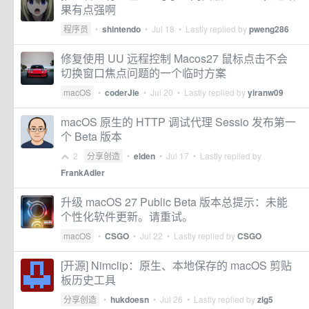
果有点强啊
程序员
•
shintendo
•
Jul 18
• Lastly replied by
pweng286
修复使用 UU 远程控制 Macos27 鼠标点击不会
切换窗口焦点问题的一个临时方案
macOS
•
coderJie
•
Jul 20
• Lastly replied by
yiranw09
macOS 原生的 HTTP 调试代理 Sessio 发布第一
个 Beta 版本
2
分享创造
•
elden
•
Jul 17
• Lastly replied by
FrankAdler
升级 macOS 27 Public Beta 版本总提示：未能
个性化软件更新。请重试。
macOS
•
CSGO
•
Jul 22
• Lastly replied by
CSGO
[开源] Nimclip：原生、本地保存的 macOS 剪贴
板历史工具
分享创造
•
hukdoesn
•
Jul 26
• Lastly replied by
zlg5