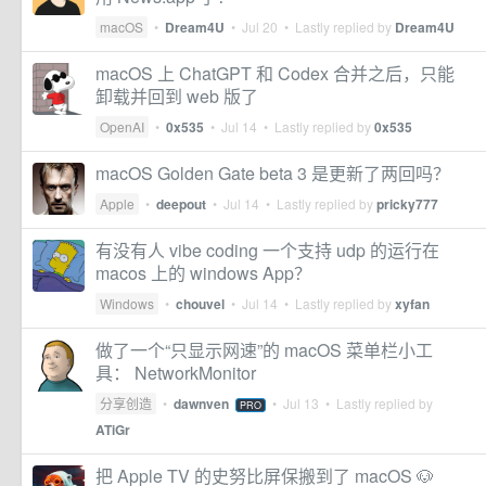
macOS
•
Dream4U
•
Jul 20
• Lastly replied by
Dream4U
macOS 上 ChatGPT 和 Codex 合并之后，只能
卸载并回到 web 版了
OpenAI
•
0x535
•
Jul 14
• Lastly replied by
0x535
macOS Golden Gate beta 3 是更新了两回吗？
Apple
•
deepout
•
Jul 14
• Lastly replied by
pricky777
有没有人 vibe coding 一个支持 udp 的运行在
macos 上的 windows App？
Windows
•
chouvel
•
Jul 14
• Lastly replied by
xyfan
做了一个“只显示网速”的 macOS 菜单栏小工
具： NetworkMonitor
分享创造
•
dawnven
•
Jul 13
• Lastly replied by
PRO
ATiGr
把 Apple TV 的史努比屏保搬到了 macOS 🐶