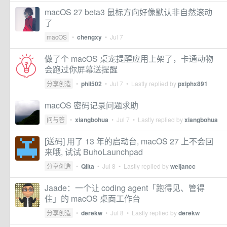
macOS 27 beta3 鼠标方向好像默认非自然滚动
了
macOS
•
chengxy
•
Jul 7
做了个 macOS 桌宠提醒应用上架了，卡通动物
会跑过你屏幕送提醒
分享创造
•
phil502
•
Jul 7
• Lastly replied by
pxiphx891
macOS 密码记录问题求助
问与答
•
xiangbohua
•
Jul 7
• Lastly replied by
xiangbohua
[送码] 用了 13 年的启动台, macOS 27 上不会回
来哦, 试试 BuhoLaunchpad
分享创造
•
Qiita
•
Jul 8
• Lastly replied by
weijancc
Jaade：一个让 coding agent「跑得见、管得
住」的 macOS 桌面工作台
分享创造
•
derekw
•
Jul 8
• Lastly replied by
derekw