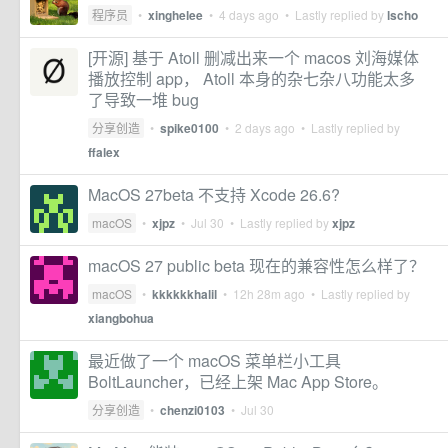
程序员
•
xinghelee
•
4 days ago
• Lastly replied by
lscho
[开源] 基于 Atoll 删减出来一个 macos 刘海媒体
播放控制 app， Atoll 本身的杂七杂八功能太多
了导致一堆 bug
分享创造
•
spike0100
•
2 days ago
• Lastly replied by
ffalex
MacOS 27beta 不支持 Xcode 26.6?
macOS
•
xjpz
•
Jul 30
• Lastly replied by
xjpz
macOS 27 public beta 现在的兼容性怎么样了？
macOS
•
kkkkkkhalil
•
12h 28m ago
• Lastly replied by
xiangbohua
最近做了一个 macOS 菜单栏小工具
BoltLauncher，已经上架 Mac App Store。
分享创造
•
chenzi0103
•
Jul 30