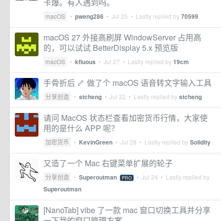
卡爆。有人遇到吗。
macOS
•
pweng286
•
Jul 25
• Lastly replied by
70599
macOS 27 外接高刷屏 WindowServer 占用高
的，可以试试 BetterDisplay 5.x 预览版
macOS
•
kfluous
•
Jul 27
• Lastly replied by
19cm
手骨折后 🦴 做了个 macOS 语音转文字输入工具
分享创造
•
stcheng
•
Jul 22
• Lastly replied by
stcheng
请问 MacOS 状态栏查看加密货币行情，大家使
用的是什么 APP 呢？
加密货币
•
KevinGreen
•
Jul 28
• Lastly replied by
Solidity
又造了一个 Mac 右键菜单扩展的轮子
分享创造
•
Superoutman
•
Jul 24
• Lastly replied by
PRO
Superoutman
[NanoTab] vibe 了一款 mac 窗口切换工具并分享
一下我的窗口管理方案