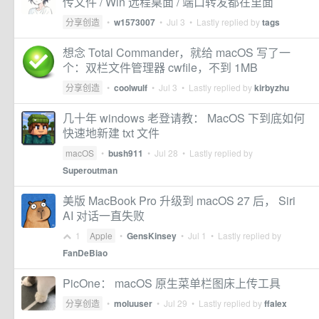
传文件 / Win 远程桌面 / 端口转发都在里面
分享创造
•
w1573007
•
Jul 3
• Lastly replied by
tags
想念 Total Commander，就给 macOS 写了一
个：双栏文件管理器 cwfile，不到 1MB
分享创造
•
coolwulf
•
Jul 3
• Lastly replied by
kirbyzhu
几十年 windows 老登请教： MacOS 下到底如何
快速地新建 txt 文件
macOS
•
bush911
•
Jul 28
• Lastly replied by
Superoutman
美版 MacBook Pro 升级到 macOS 27 后， Siri
AI 对话一直失败
1
Apple
•
GensKinsey
•
Jul 1
• Lastly replied by
FanDeBiao
PicOne： macOS 原生菜单栏图床上传工具
分享创造
•
moluuser
•
Jul 29
• Lastly replied by
ffalex