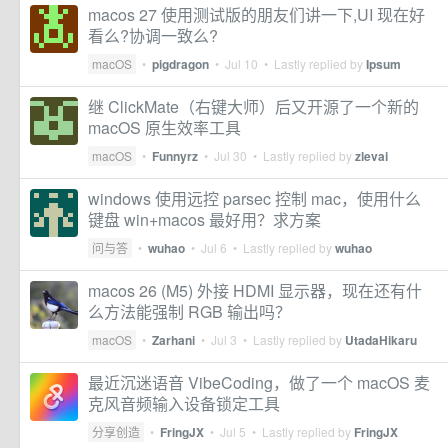
macos 27 使用测试版的朋友们讲一下,UI 现在好
看么?协调一致么?
macOS
•
pigdragon
•
Jul 10
• Lastly replied by
Ipsum
继 ClickMate（右键大师）后又开源了一个新的
macOS 原生效率工具
macOS
•
Funnyrz
•
Jul 30
• Lastly replied by
zlevai
windows 使用远控 parsec 控制 mac，使用什么
键盘 win+macos 最好用？求方案
问与答
•
wuhao
•
Jul 6
• Lastly replied by
wuhao
macos 26 (M5) 外接 HDMI 显示器，现在还有什
么方法能强制 RGB 输出吗？
macOS
•
Zarhani
•
Jul 3
• Lastly replied by
UtadaHikaru
最近沉迷语音 VibeCoding，做了一个 macOS 麦
克风音频输入设备锁定工具
分享创造
•
FringJX
•
Jul 5
• Lastly replied by
FringJX