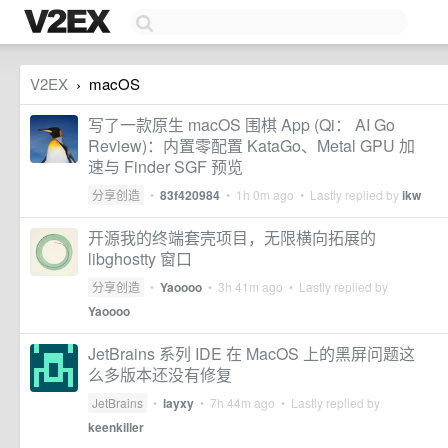
V2EX
macOS
›
写了一款原生 macOS 围棋 App (Qi： AI Go
Review)：内置零配置 KataGo、Metal GPU 加
速与 Finder SGF 预览
分享创造
•
83f420984
•
1h 0m ago
• Lastly replied by
ikw
开源我的终端套壳项目，无限横向拓展的
libghostty 窗口
分享创造
•
Yaoooo
•
3h 41m ago
• Lastly replied by
Yaoooo
JetBrains 系列 IDE 在 MacOS 上的黑屏问题这
么多版本还没有修复
JetBrains
•
layxy
•
7h 44m ago
• Lastly replied by
keenkiller