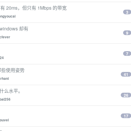
只有 20ms，但只有 1Mbps 的带宽
3
ongyoucai
windows 却有
9
cfever
7
24
有那些使用姿势
41
rhani
资是什么水平。
26
ubai256
17
ouvel