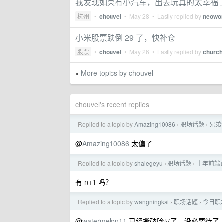
我发现如果有小汽车，出去玩真的太幸福
杭州
•
chouvel
•
May 28
• Lastly replied by
neowo
小米股票跌倒 29 了，快补仓
股票
•
chouvel
•
May 26
• Lastly replied by
churc
More topics by chouvel
»
chouvel's recent replies
Replied to a topic by
Amazing10086
职场话题
兄弟
›
›
@
Amazing10086
太偏了
Replied to a topic by
shalegeyu
职场话题
十年前端
›
›
有 n+1 吗？
Replied to a topic by
wangningkai
职场话题
今日职场
›
›
@
watermelon11
已经撕破脸皮了，没必要待了