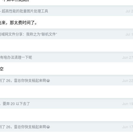
im — 超高性能的批量图片处理工具
Jul 
发出来，那太费时间了。
的局域网文件分享：我称之为“联机文件”
Jul 
G，有啥办法清理一下呢
Jun 2
空
了 26，雷总你快支棱起来啊😭
Jun 2
，要奔 20 以下去了
Jun 1
了 26，雷总你快支棱起来啊😭
Jun 1