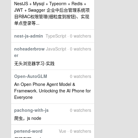
NestJS + Mysql + Typeorm + Redis +
JWT + Swagger 企业中后台管理系统项
目RBAC权限管理(细粒度到按钮)、实现
单点登录等...
nest-js-admin
TypeScript · 0 watchers
noheaderbrow
JavaScript · 0 watchers
er
无头浏览器学习-实践
Open-AutoGLM
0 watchers
An Open Phone Agent Model &
Framework. Unlocking the AI Phone for
Everyone
pachong-with-js
0 watchers
爬虫，js node
pertend-word
Vue · 0 watchers