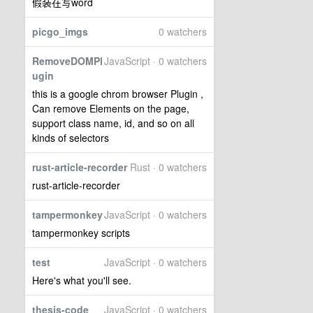
假装在写word
picgo_imgs
0 watchers
RemoveDOMPl
JavaScript · 0 watchers
ugin
this is a google chrom browser Plugin ,
Can remove Elements on the page,
support class name, id, and so on all
kinds of selectors
rust-article-recorder
Rust · 0 watchers
rust-article-recorder
tampermonkey
JavaScript · 0 watchers
tampermonkey scripts
test
JavaScript · 0 watchers
Here's what you'll see.
thesis-code
JavaScript · 0 watchers