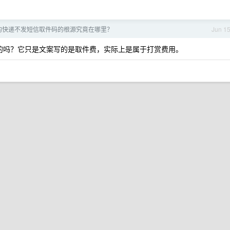
的快递不发短信取件码的根源究竟在哪里？
Jun 1
过的吗？它只是文案写的是取件费，实际上是属于打赏费用。