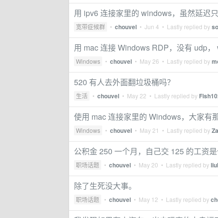
用 ipv6 连接家里的 windows，虽然延迟
宽带症候群
•
chouvel
•
Jun 4
• Lastly replied by
s
用 mac 连接 Windows RDP，没有 udp， 
Windows
•
chouvel
•
May 26
• Lastly replied by
m
520 有人去外面翻垃圾桶吗？
生活
•
chouvel
•
May 22
• Lastly replied by
Fish10
使用 mac 连接家里的 Windows，大家
Windows
•
chouvel
•
May 21
• Lastly replied by
Za
公积金 250 一个月，自己交 125 的工
职场话题
•
chouvel
•
May 20
• Lastly replied by
li
除了生死没大事。
职场话题
•
chouvel
•
May 12
• Lastly replied by
ch