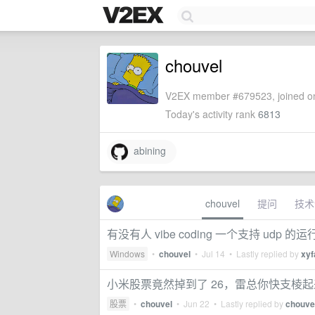
chouvel
V2EX member #679523, joined on
Today's activity rank
6813
abining
chouvel
提问
技术
有没有人 vibe coding 一个支持 udp 的运行
Windows
•
chouvel
•
Jul 14
• Lastly replied by
xyf
小米股票竟然掉到了 26，雷总你快支棱起
股票
•
chouvel
•
Jun 22
• Lastly replied by
chouve