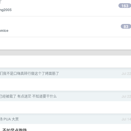
了
163
ng2005
83
hmice
们我不是口嗨真转行做这个了烤面筋了
Jul 2
已经被裁了 有点迷茫 不知道要干什么
Jul 2
 PUA 大赏
Jul 1
，不如早点跑路。