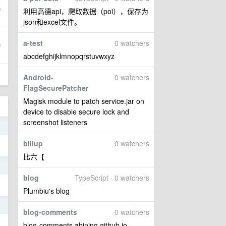
利用高德api，爬取数据（poi），保存为
json和excel文件。
a-test
0 watchers
abcdefghijklmnopqrstuvwxyz
Android-
0 watchers
FlagSecurePatcher
Magisk module to patch service.jar on
device to disable secure lock and
screenshot listeners
2
biliup
0 watchers
比六【
2
blog
TypeScript · 0 watchers
Plumbiu's blog
4
blog-comments
0 watchers
blog-comments abining.github.io