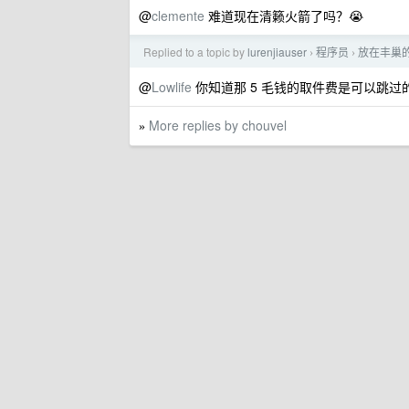
@
clemente
难道现在清籁火箭了吗？😭
Replied to a topic by
lurenjiauser
程序员
放在丰巢
›
›
@
Lowlife
你知道那 5 毛钱的取件费是可以跳
More replies by chouvel
»