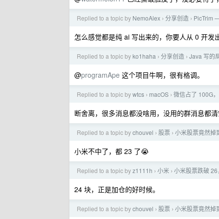
Replied to a topic by
NemoAlex
分享创造
PicTr
›
›
怎么感觉都是纯 ai 写出来的，你要人从 0 开
Replied to a topic by
ko1haha
分享创造
Java 写
›
›
@
programApe
这个项目牛啊，很有格调。
Replied to a topic by
wtcs
macOS
微信占了 100
›
›
断舍离，很多消息都没啥用，没用的群消息都清
Replied to a topic by
chouvel
股票
小米股票竟然掉到
›
›
小米不中了，都 23 了😭
Replied to a topic by
z1111h
小米
小米股票跌破 26
›
›
24 块，正是加仓的好时候。
Replied to a topic by
chouvel
股票
小米股票竟然掉到
›
›